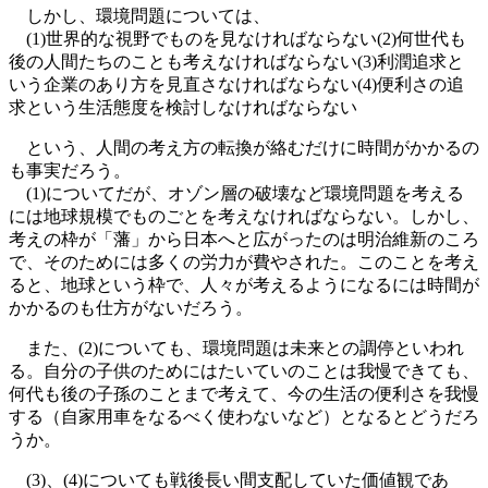
しかし、環境問題については、
(1)世界的な視野でものを見なければならない(2)何世代も
後の人間たちのことも考えなければならない(3)利潤追求と
いう企業のあり方を見直さなければならない(4)便利さの追
求という生活態度を検討しなければならない
という、人間の考え方の転換が絡むだけに時間がかかるの
も事実だろう。
(1)についてだが、オゾン層の破壊など環境問題を考える
には地球規模でものごとを考えなければならない。しかし、
考えの枠が「藩」から日本へと広がったのは明治維新のころ
で、そのためには多くの労力が費やされた。このことを考え
ると、地球という枠で、人々が考えるようになるには時間が
かかるのも仕方がないだろう。
また、(2)についても、環境問題は未来との調停といわれ
る。自分の子供のためにはたいていのことは我慢できても、
何代も後の子孫のことまで考えて、今の生活の便利さを我慢
する（自家用車をなるべく使わないなど）となるとどうだろ
うか。
(3)、(4)についても戦後長い間支配していた価値観であ