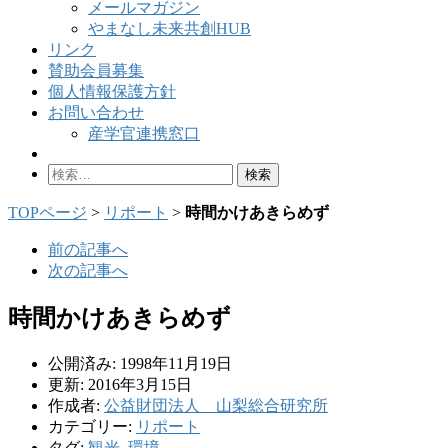
メールマガジン
やまなし未来共創HUB
リンク
賛助会員募集
個人情報保護方針
お問い合わせ
産学官連携窓口
検
索:
TOPページ
>
リポート
>
時間かけあきらめず
前の記事へ
次の記事へ
時間かけあきらめず
公開済み: 1998年11月19日
更新: 2016年3月15日
作成者:
公益財団法人 山梨総合研究所
カテゴリー:
リポート
タグ:
観光
,
環境