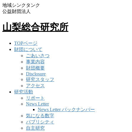
地域シンクタンク
公益財団法人
山梨総合研究所
TOPページ
財団について
ごあいさつ
事業内容
財団概要
Disclosure
研究スタッフ
アクセス
研究活動
リポート
News Letter
News Letter バックナンバー
気になる数字
パブリシティ
自主研究