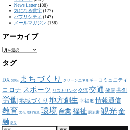
News Letter
(188)
気になる数字
(177)
パブリシティ
(143)
メールマガジン
(156)
アーカイブ
ア
ー
タグ
カ
イ
ブ
まちづくり
DX
コミュニティ
クリーンエネルギー
SDGs
交通
スポーツ
コロナ
共創
交流
健康
リスキリング
労働
地方創生
情報通信
地域づくり
幸福度
環境
観光
教育
福祉
金
産業
脱炭素
文化
燃料電池
融
防災
検