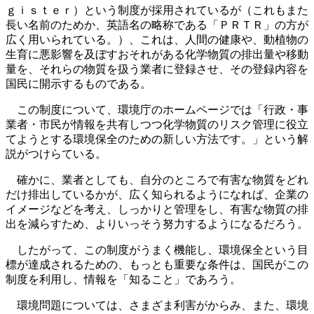
ｇｉｓｔｅｒ）という制度が採用されているが（これもまた
長い名前のためか、英語名の略称である「ＰＲＴＲ」の方が
広く用いられている。）、これは、人間の健康や、動植物の
生育に悪影響を及ぼすおそれがある化学物質の排出量や移動
量を、それらの物質を扱う業者に登録させ、その登録内容を
国民に開示するものである。
この制度について、環境庁のホームページでは「行政・事
業者・市民が情報を共有しつつ化学物質のリスク管理に役立
てようとする環境保全のための新しい方法です。」という解
説がつけらている。
確かに、業者としても、自分のところで有害な物質をどれ
だけ排出しているかが、広く知られるようになれば、企業の
イメージなどを考え、しっかりと管理をし、有害な物質の排
出を減らすため、よりいっそう努力するようになるだろう。
したがって、この制度がうまく機能し、環境保全という目
標が達成されるための、もっとも重要な条件は、国民がこの
制度を利用し、情報を「知ること」であろう。
環境問題については、さまざま利害がからみ、また、環境