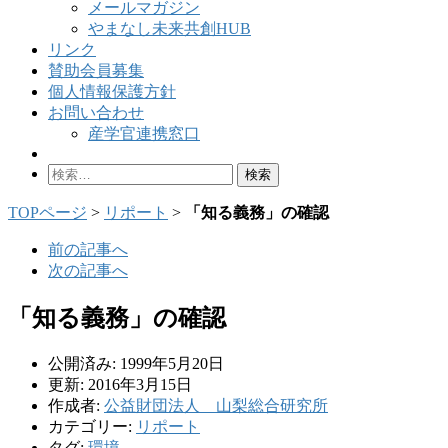
メールマガジン
やまなし未来共創HUB
リンク
賛助会員募集
個人情報保護方針
お問い合わせ
産学官連携窓口
検
索:
TOPページ
>
リポート
>
「知る義務」の確認
前の記事へ
次の記事へ
「知る義務」の確認
公開済み: 1999年5月20日
更新: 2016年3月15日
作成者:
公益財団法人 山梨総合研究所
カテゴリー:
リポート
タグ:
環境