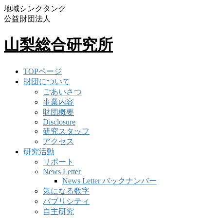
地域シンクタンク
公益財団法人
山梨総合研究所
TOPページ
財団について
ごあいさつ
事業内容
財団概要
Disclosure
研究スタッフ
アクセス
研究活動
リポート
News Letter
News Letter バックナンバー
気になる数字
パブリシティ
自主研究