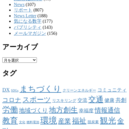
News
(107)
リポート
(807)
News Letter
(188)
気になる数字
(177)
パブリシティ
(143)
メールマガジン
(156)
アーカイブ
ア
ー
タグ
カ
イ
ブ
まちづくり
DX
コミュニティ
クリーンエネルギー
SDGs
交通
スポーツ
コロナ
共創
交流
健康
リスキリング
労働
地方創生
情報通信
地域づくり
幸福度
環境
観光
教育
福祉
金
産業
脱炭素
文化
燃料電池