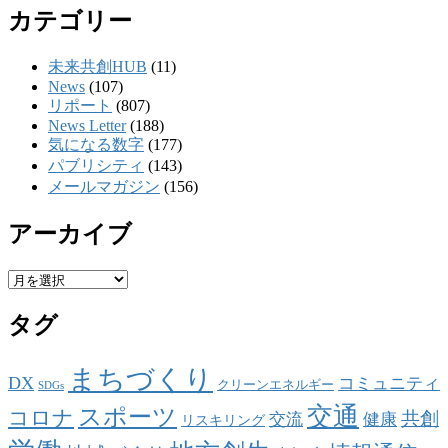
カテゴリー
未来共創HUB
(11)
News
(107)
リポート
(807)
News Letter
(188)
気になる数字
(177)
パブリシティ
(143)
メールマガジン
(156)
アーカイブ
ア
ー
タグ
カ
イ
ブ
まちづくり
DX
コミュニティ
クリーンエネルギー
SDGs
交通
スポーツ
コロナ
共創
交流
健康
リスキリング