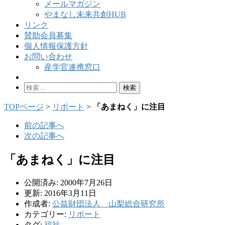
メールマガジン
やまなし未来共創HUB
リンク
賛助会員募集
個人情報保護方針
お問い合わせ
産学官連携窓口
検
索:
TOPページ
>
リポート
>
「あまねく」に注目
前の記事へ
次の記事へ
「あまねく」に注目
公開済み: 2000年7月26日
更新: 2016年3月11日
作成者:
公益財団法人 山梨総合研究所
カテゴリー:
リポート
タグ:
福祉