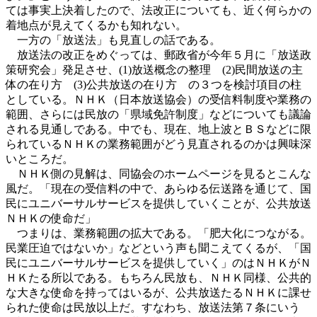
ては事実上決着したので、法改正についても、近く何らかの
着地点が見えてくるかも知れない。
一方の「放送法」も見直しの話である。
放送法の改正をめぐっては、郵政省が今年５月に「放送政
策研究会」発足させ、(1)放送概念の整理 (2)民間放送の主
体の在り方 (3)公共放送の在り方 の３つを検討項目の柱
としている。ＮＨＫ（日本放送協会）の受信料制度や業務の
範囲、さらには民放の「県域免許制度」などについても議論
される見通しである。中でも、現在、地上波とＢＳなどに限
られているＮＨＫの業務範囲がどう見直されるのかは興味深
いところだ。
ＮＨＫ側の見解は、同協会のホームページを見るとこんな
風だ。「現在の受信料の中で、あらゆる伝送路を通じて、国
民にユニバーサルサービスを提供していくことが、公共放送
ＮＨＫの使命だ」
つまりは、業務範囲の拡大である。「肥大化につながる。
民業圧迫ではないか」などという声も聞こえてくるが、「国
民にユニバーサルサービスを提供していく」のはＮＨＫがＮ
ＨＫたる所以である。もちろん民放も、ＮＨＫ同様、公共的
な大きな使命を持ってはいるが、公共放送たるＮＨＫに課せ
られた使命は民放以上だ。すなわち、放送法第７条にいう