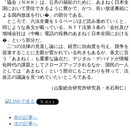
「協会（ＮＨＫ）は、公共の福祉のために、あまねく日本全
国において受信できるように豊かで、かつ、良い放送番組に
よる国内放送を行い�」の部分である。
ところで、六法全書を１０ページほど読み進めていくと、
同じような条文が載っている。ＮＴＴ法第３条の「会社及び
地域会社は（中略）電話の役務のあまねく日本全国における
�」という部分だ。
二つの法律の見直し論には、経営に自由度を与え、競争を
促進することに主眼が置かれている向きもあるが、条文に言
う「あまねく」も重要な論点だ。デジタル・デバイドが情報
化時代の課題としてクローズアップされるなか、国民の一人
としては「あまねく」という部分にもこだわりを持って、法
改正の議論を見つめていたいところである。
（山梨総合研究所研究員・水石和仁）
前の記事へ
次の記事へ