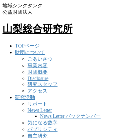
地域シンクタンク
公益財団法人
山梨総合研究所
TOPページ
財団について
ごあいさつ
事業内容
財団概要
Disclosure
研究スタッフ
アクセス
研究活動
リポート
News Letter
News Letter バックナンバー
気になる数字
パブリシティ
自主研究