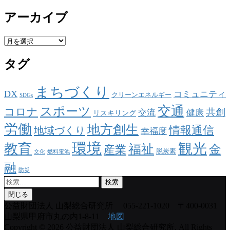
アーカイブ
ア
ー
タグ
カ
イ
ブ
まちづくり
DX
コミュニティ
クリーンエネルギー
SDGs
交通
スポーツ
コロナ
共創
交流
健康
リスキリング
労働
地方創生
情報通信
地域づくり
幸福度
環境
観光
教育
福祉
金
産業
脱炭素
文化
燃料電池
融
防災
検
索:
閉じる
公益財団法人 山梨総合研究所
055-221-1020 〒400-0031
山梨県甲府市丸の内1-8-11
地図
Copyright © 2026 公益財団法人 山梨総合研究所. All Rights