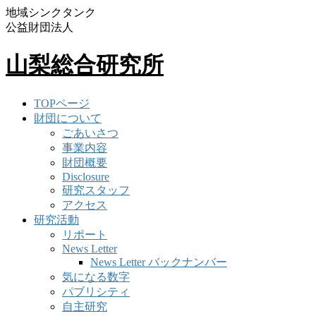
地域シンクタンク
公益財団法人
山梨総合研究所
TOPページ
財団について
ごあいさつ
事業内容
財団概要
Disclosure
研究スタッフ
アクセス
研究活動
リポート
News Letter
News Letter バックナンバー
気になる数字
パブリシティ
自主研究