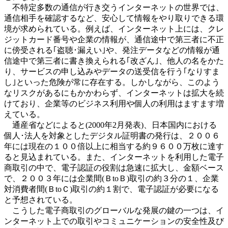
不特定多数の通信が行き交うインターネットの世界では、
通信相手を確認するなど、安心して情報をやり取りできる環
境が求められている。例えば、インターネット上には、クレ
ジットカード番号や企業の情報が、通信途中で第三者に不正
に傍受される｢盗聴･漏えい｣や、発注データなどの情報が通
信途中で第三者に書き換えられる｢改ざん｣、他人の名をかた
り、サービスの申し込みやデータの送受信を行う｢なりすま
し｣といった危険が常に存在する。しかしながら、このよう
なリスクがあるにもかかわらず、インターネットは拡大を続
けており、企業等のビジネス利用や個人の利用はますます増
えている。
通産省などによると(2000年2月発表)、日本国内における
個人･法人を対象としたデジタル証明書の発行は、２００６
年には現在の１００倍以上に相当する約９６００万枚に達す
ると見込まれている。また、インターネットを利用した電子
商取引の中で、電子認証の役割は急速に拡大し、金額ベース
で、２００３年には企業間(ＢtoＢ)取引の約３分の１、企業
対消費者間(ＢtoＣ)取引の約１割で、電子認証が必要になる
と予想されている。
こうした電子商取引のグローバルな発展の鍵の一つは、イ
ンターネット上での取引やコミュニケーションの安全性及び