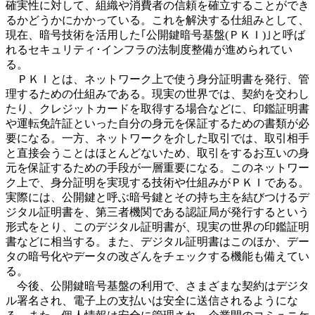
確実性に対して、組織や消費者の信頼を確立することができ
るかどうかにかかっている。これを解決する仕組みとして、
現在、暗号技術を活用した｢公開鍵暗号基盤(ＰＫＩ)｣と呼ば
れるセキュリティ･インフラの法制度整備が進められてい
る。
ＰＫＩとは、ネットワーク上で使う身分証明書を発行、管
理するための仕組みである。現実の世界では、契約を交わし
たり、クレジットカードを取得する場合などに、印鑑証明書
や運転免許証といった自分の身元を保証するための書類が必
要になる。一方、ネットワークを介した取引では、取引相手
と直接会うことはほとんどないため、取引をするお互いの身
元を保証するための手段が一層重要になる。このネットワー
ク上で、身分証明を実現する技術や仕組みがＰＫＩである。
実際には、公開鍵と呼ぶ暗号鍵とその持ち主を結びつけるデ
ジタル証明書を、第三者機関である認証局が発行するという
形式をとり、このデジタル証明書が、現実の世界の印鑑証明
書などに相当する。また、デジタル証明書はこのほか、デー
タの暗号化やデータの改ざんをチェックする機能も備えてい
る。
今後、公開鍵暗号基盤の利用で、さまざまな契約はデジタ
ル署名され、電子上の支払いは安全に送信されるようにな