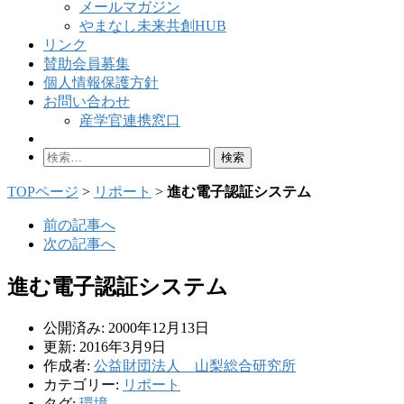
メールマガジン
やまなし未来共創HUB
リンク
賛助会員募集
個人情報保護方針
お問い合わせ
産学官連携窓口
検
索:
TOPページ
>
リポート
>
進む電子認証システム
前の記事へ
次の記事へ
進む電子認証システム
公開済み: 2000年12月13日
更新: 2016年3月9日
作成者:
公益財団法人 山梨総合研究所
カテゴリー:
リポート
タグ:
環境