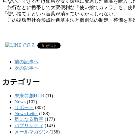
らない。できるだけ価格が安く環境に配慮した商品を購入し
旅行などに携帯して大変便利な「使い捨てカメラ」も、使用
「使い捨て」という言葉が消えていくかもしれない。
この循環型社会形成推進基本法と個別法の制定・整備を基礎
前の記事へ
次の記事へ
カテゴリー
未来共創HUB
(11)
News
(107)
リポート
(807)
News Letter
(188)
気になる数字
(177)
パブリシティ
(143)
メールマガジン
(156)