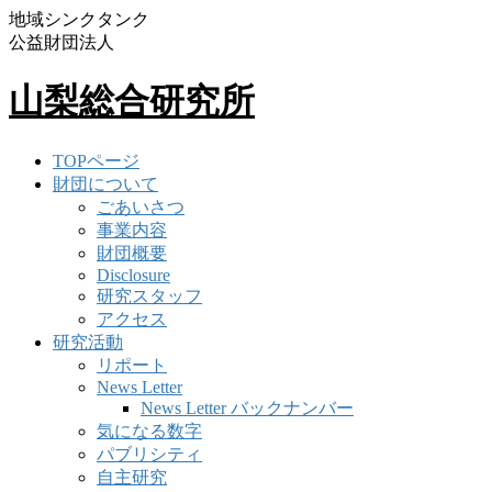
地域シンクタンク
公益財団法人
山梨総合研究所
TOPページ
財団について
ごあいさつ
事業内容
財団概要
Disclosure
研究スタッフ
アクセス
研究活動
リポート
News Letter
News Letter バックナンバー
気になる数字
パブリシティ
自主研究