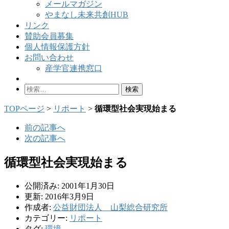
メールマガジン
やまなし未来共創HUB
リンク
賛助会員募集
個人情報保護方針
お問い合わせ
産学官連携窓口
検
索:
TOPページ
>
リポート
>
循環型社会実現始まる
前の記事へ
次の記事へ
循環型社会実現始まる
公開済み: 2001年1月30日
更新: 2016年3月9日
作成者:
公益財団法人 山梨総合研究所
カテゴリー:
リポート
タグ:
環境