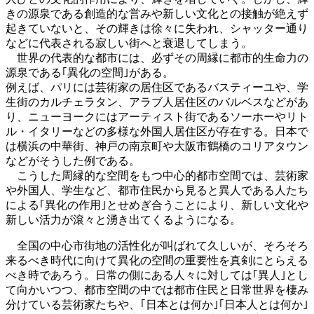
きの源泉である創造的な営みや新しい文化との接触が絶えず
起きていないと、その輝きは徐々に失われ、シャッター通り
などに代表される寂しい街へと衰退してしまう。
世界の代表的な都市には、必ずその周縁に都市的生命力の
源泉である｢異化の空間｣がある。
例えば、パリには芸術家の居住区であるバスティーユや、学
生街のカルチェラタン、アラブ人居住区のバルベスなどがあ
り、ニューヨークにはアーティスト街であるソーホーやリト
ル・イタリーなどの多様な外国人居住区が存在する。日本で
は横浜の中華街、神戸の南京町や大阪市鶴橋のコリアタウン
などがそうした例である。
こうした周縁的な空間をもつ中心的都市空間では、芸術家
や外国人、学生など、都市住民から見ると異人である人たち
による｢異化の作用｣とせめぎ合うことにより、新しい文化や
新しい活力が滾々と湧き出てくるようになる。
全国の中心市街地の活性化が叫ばれて久しいが、そろそろ
来るべき時代に向けて異化の空間の重要性を真剣にとらえる
べき時であろう。日常の側にある人々に対しては｢異人｣とし
て向かいつつ、都市空間の中では都市住民と日常世界を棲み
分けている芸術家たちや、｢日本とは何か｣｢日本人とは何か｣