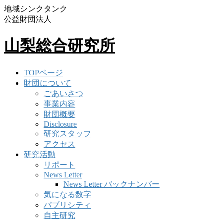
地域シンクタンク
公益財団法人
山梨総合研究所
TOPページ
財団について
ごあいさつ
事業内容
財団概要
Disclosure
研究スタッフ
アクセス
研究活動
リポート
News Letter
News Letter バックナンバー
気になる数字
パブリシティ
自主研究