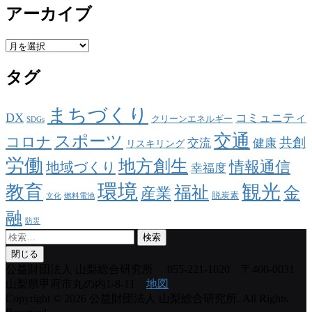
アーカイブ
ア
ー
タグ
カ
イ
ブ
まちづくり
DX
コミュニティ
クリーンエネルギー
SDGs
交通
スポーツ
コロナ
共創
交流
健康
リスキリング
労働
地方創生
情報通信
地域づくり
幸福度
環境
観光
教育
福祉
金
産業
脱炭素
文化
燃料電池
融
防災
検
索:
閉じる
公益財団法人 山梨総合研究所
055-221-1020 〒400-0031
山梨県甲府市丸の内1-8-11
地図
Copyright © 2026 公益財団法人 山梨総合研究所. All Rights