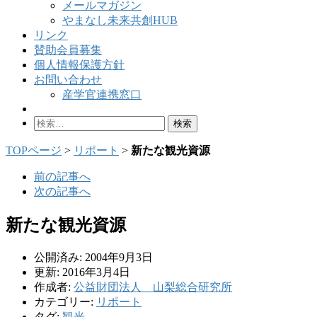
メールマガジン
やまなし未来共創HUB
リンク
賛助会員募集
個人情報保護方針
お問い合わせ
産学官連携窓口
検
索:
TOPページ
>
リポート
>
新たな観光資源
前の記事へ
次の記事へ
新たな観光資源
公開済み: 2004年9月3日
更新: 2016年3月4日
作成者:
公益財団法人 山梨総合研究所
カテゴリー:
リポート
タグ:
観光