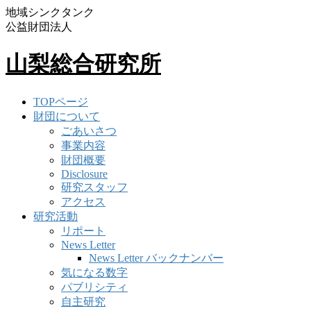
地域シンクタンク
公益財団法人
山梨総合研究所
TOPページ
財団について
ごあいさつ
事業内容
財団概要
Disclosure
研究スタッフ
アクセス
研究活動
リポート
News Letter
News Letter バックナンバー
気になる数字
パブリシティ
自主研究