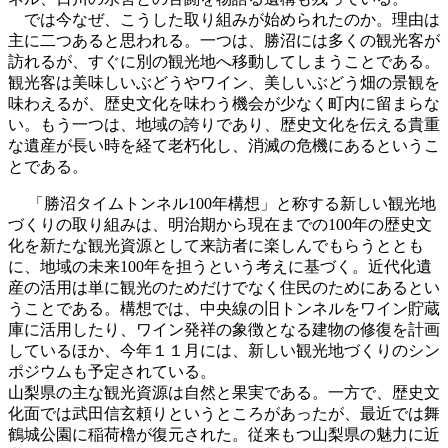
では今なぜ、こうした取り組みが始められたのか。理由は
主に二つあると思われる。一つは、勝沼には多くの観光客が
訪れるが、すぐに別の観光地へ移動してしまうことである。
観光客は美味しいぶどうやワイン、美しいぶどう畑の景観を
味わえるが、歴史文化を味わう機会が少なく町内に留まらな
い。もう一つは、地域の誇りであり、歴史文化を伝える貴重
な遺産が長い時を経て老朽化し、消滅の危機にあるというこ
とである。
「勝沼タイムトンネル100年構想」と称する新しい観光地
づくりの取り組みは、明治期から現在までの100年の歴史文
化を新たな観光資源として来訪者に楽しんでもらうととも
に、地域の未来100年を担うという考えに基づく。近代化遺
産の活用は単に観光のためだけでなく住民のためにあるとい
うことである。構想では、中央線の旧トンネルをワイン貯蔵
庫に活用したり、ワイン発祥の象徴となる建物の修復を計画
しているほか、今年１１月には、新しい観光地づくりのシン
ポジウムも予定されている。
山梨県の主な観光資源は自然と果実である。一方で、歴史文
化面では武田信玄頼りというところがあったが、最近では舞
鶴城公園に稲荷櫓が復元された。従来もつ山梨県の魅力に近