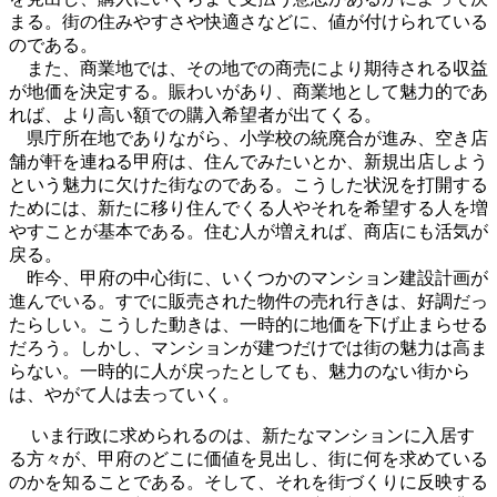
まる。街の住みやすさや快適さなどに、値が付けられている
のである。
また、商業地では、その地での商売により期待される収益
が地価を決定する。賑わいがあり、商業地として魅力的であ
れば、より高い額での購入希望者が出てくる。
県庁所在地でありながら、小学校の統廃合が進み、空き店
舗が軒を連ねる甲府は、住んでみたいとか、新規出店しよう
という魅力に欠けた街なのである。こうした状況を打開する
ためには、新たに移り住んでくる人やそれを希望する人を増
やすことが基本である。住む人が増えれば、商店にも活気が
戻る。
昨今、甲府の中心街に、いくつかのマンション建設計画が
進んでいる。すでに販売された物件の売れ行きは、好調だっ
たらしい。こうした動きは、一時的に地価を下げ止まらせる
だろう。しかし、マンションが建つだけでは街の魅力は高ま
らない。一時的に人が戻ったとしても、魅力のない街から
は、やがて人は去っていく。
いま行政に求められるのは、新たなマンションに入居す
る方々が、甲府のどこに価値を見出し、街に何を求めている
のかを知ることである。そして、それを街づくりに反映する