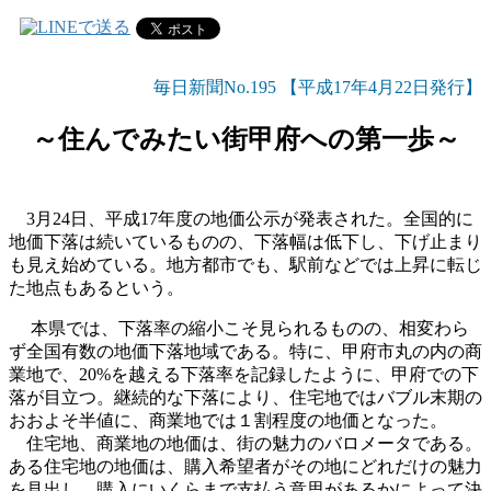
毎日新聞No.195 【平成17年4月22日発行】
～住んでみたい街甲府への第一歩～
3月24日、平成17年度の地価公示が発表された。全国的に
地価下落は続いているものの、下落幅は低下し、下げ止まり
も見え始めている。地方都市でも、駅前などでは上昇に転じ
た地点もあるという。
本県では、下落率の縮小こそ見られるものの、相変わら
ず全国有数の地価下落地域である。特に、甲府市丸の内の商
業地で、20%を越える下落率を記録したように、甲府での下
落が目立つ。継続的な下落により、住宅地ではバブル末期の
おおよそ半値に、商業地では１割程度の地価となった。
住宅地、商業地の地価は、街の魅力のバロメータである。
ある住宅地の地価は、購入希望者がその地にどれだけの魅力
を見出し、購入にいくらまで支払う意思があるかによって決