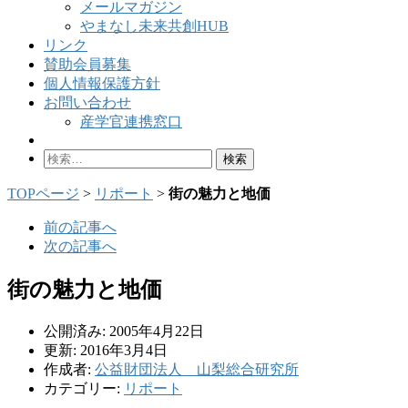
メールマガジン
やまなし未来共創HUB
リンク
賛助会員募集
個人情報保護方針
お問い合わせ
産学官連携窓口
検
索:
TOPページ
>
リポート
>
街の魅力と地価
前の記事へ
次の記事へ
街の魅力と地価
公開済み: 2005年4月22日
更新: 2016年3月4日
作成者:
公益財団法人 山梨総合研究所
カテゴリー:
リポート