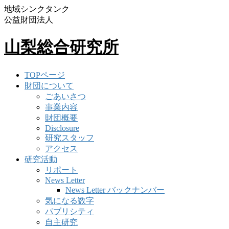
地域シンクタンク
公益財団法人
山梨総合研究所
TOPページ
財団について
ごあいさつ
事業内容
財団概要
Disclosure
研究スタッフ
アクセス
研究活動
リポート
News Letter
News Letter バックナンバー
気になる数字
パブリシティ
自主研究