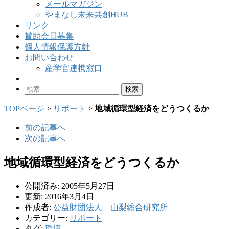
メールマガジン
やまなし未来共創HUB
リンク
賛助会員募集
個人情報保護方針
お問い合わせ
産学官連携窓口
検
索:
TOPページ
>
リポート
>
地域循環型経済をどうつくるか
前の記事へ
次の記事へ
地域循環型経済をどうつくるか
公開済み: 2005年5月27日
更新: 2016年3月4日
作成者:
公益財団法人 山梨総合研究所
カテゴリー:
リポート
タグ:
環境