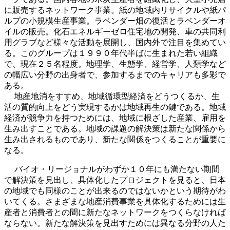
に販売するネットワーク事業。紙の地域内リサイクルや紙パ
ルプの小規模生産事業。ラベンダー畑の復活とラベンダーオ
イルの販売。化石エネルギーゼロ住宅地の開発、車の共同利
用グラブなど様々な活動を展開し、国内外で注目を集めてい
る。このグループは１９９０年代半ばに生まれた若い組織
で、現在２５名程度。地理学、生態学、経営学、人類学など
の幅広い分野の出身者で、参加するまでのキャリアも多彩で
ある。
地産地消をすすめ、地域循環型経済をどうつくるか、生
活の質的向上をどう実現するかは地域再生の鍵である。地域
経済が競争力を持つためには、地域に根ざした産業、雇用を
生み出すことである。地域の課題の解決策は新たな関係から
生み出されるものであり、新たな関係をつくることが重要に
なる。
バイオ・リージョナルがわずか１０年にも満たない期間
で解決策を見出し、具体化したプロジェクトを見ると、日本
の地域でも同様のことが出来るのではないかという期待がわ
いてくる。さまざまな地産消費事業を具体化するためには生
産者と消費者との間に新たなネットワークをつくらなければ
ならない。新たな解決策を見出すためには異なる分野の人た