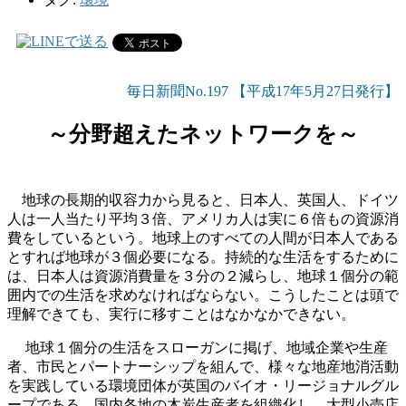
毎日新聞No.197 【平成17年5月27日発行】
～分野超えたネットワークを～
地球の長期的収容力から見ると、日本人、英国人、ドイツ
人は一人当たり平均３倍、アメリカ人は実に６倍もの資源消
費をしているという。地球上のすべての人間が日本人である
とすれば地球が３個必要になる。持続的な生活をするために
は、日本人は資源消費量を３分の２減らし、地球１個分の範
囲内での生活を求めなければならない。こうしたことは頭で
理解できても、実行に移すことはなかなかできない。
地球１個分の生活をスローガンに掲げ、地域企業や生産
者、市民とパートナーシップを組んで、様々な地産地消活動
を実践している環境団体が英国のバイオ・リージョナルグル
ープである。国内各地の木炭生産者を組織化し、大型小売店