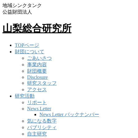
地域シンクタンク
公益財団法人
山梨総合研究所
TOPページ
財団について
ごあいさつ
事業内容
財団概要
Disclosure
研究スタッフ
アクセス
研究活動
リポート
News Letter
News Letter バックナンバー
気になる数字
パブリシティ
自主研究