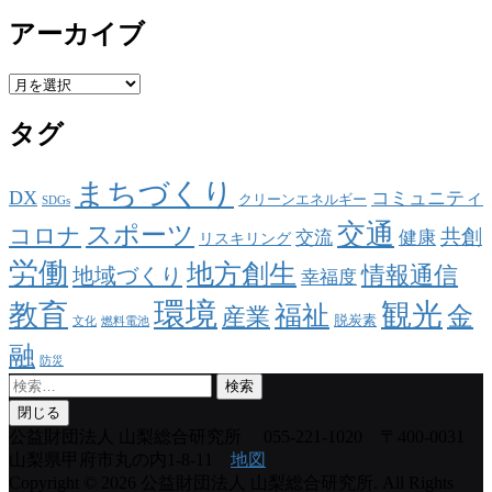
アーカイブ
ア
ー
タグ
カ
イ
ブ
まちづくり
DX
コミュニティ
クリーンエネルギー
SDGs
交通
スポーツ
コロナ
共創
交流
健康
リスキリング
労働
地方創生
情報通信
地域づくり
幸福度
環境
観光
教育
福祉
金
産業
脱炭素
文化
燃料電池
融
防災
検
索:
閉じる
公益財団法人 山梨総合研究所
055-221-1020 〒400-0031
山梨県甲府市丸の内1-8-11
地図
Copyright © 2026 公益財団法人 山梨総合研究所. All Rights