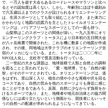
で、一万人を超す大会もあるロードレースやマラソンと比べ
るとその認知度は高くない。しかし、年齢別にほぼ十歳刻み
で六五歳以上までのクラスが設けられるオリエンテーリング
は、生涯スポーツとしても取り組むことができ、また体力に
かかわりなく地図の読図力を主としたトレイルオリエンテー
リングは、バリアフリーなスポーツとしての一面も持つ。
山梨県はこのスポーツとの関係が深い。一九八五年にオリ
エンテーリングクラブ・トータスにより日本初の五日間大会
が八ヶ岳南麓で開催された。これを機に数多くの地図が作成
され、その後、同地域は大学クラブのオリエンテーリング合
宿のメッカになっている。また、トータスは二〇〇〇年に
NPO法人化し、北杜市で普及活動を行っている。
二一世紀の大きな課題は、地球規模で人類と自然との調和
を図ることと言われており、「愛・地球博」でも「自然の叡
智」がそのテーマとされている。オリエンテーリングは、道
をはずれ、里山深く入り、植生の境や小さな尾根や沢を回る
コースであり、自然の営みを他のスポーツよりも身近に感じ
ることができるであろう。反面、自然に少なからず負荷をか
けるスポーツであり、また、地権者や地元自治体との協力関
係なしには成り立たないという側面から、競技者にもいっそ
うの自然への配慮が求められるようになってきている。