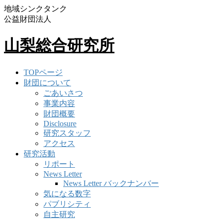
地域シンクタンク
公益財団法人
山梨総合研究所
TOPページ
財団について
ごあいさつ
事業内容
財団概要
Disclosure
研究スタッフ
アクセス
研究活動
リポート
News Letter
News Letter バックナンバー
気になる数字
パブリシティ
自主研究