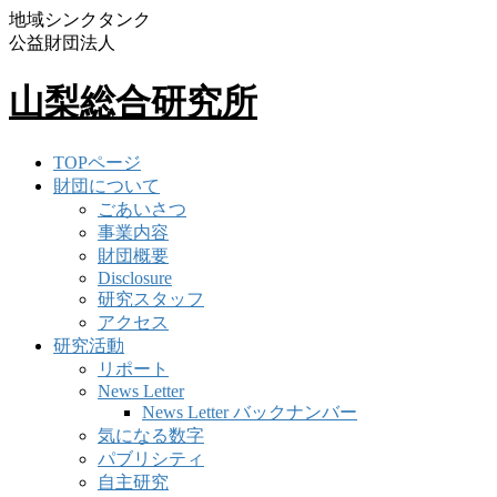
地域シンクタンク
公益財団法人
山梨総合研究所
TOPページ
財団について
ごあいさつ
事業内容
財団概要
Disclosure
研究スタッフ
アクセス
研究活動
リポート
News Letter
News Letter バックナンバー
気になる数字
パブリシティ
自主研究