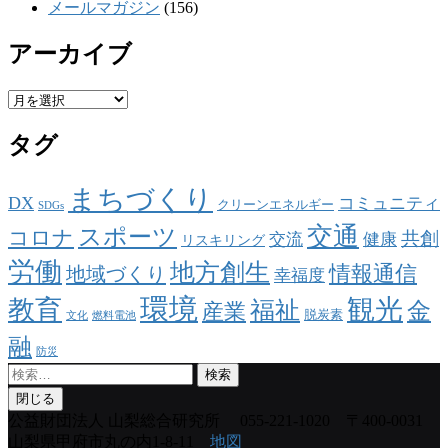
メールマガジン
(156)
アーカイブ
ア
ー
タグ
カ
イ
ブ
まちづくり
DX
コミュニティ
クリーンエネルギー
SDGs
交通
スポーツ
コロナ
共創
交流
健康
リスキリング
労働
地方創生
情報通信
地域づくり
幸福度
環境
観光
教育
福祉
金
産業
脱炭素
文化
燃料電池
融
防災
検
索:
閉じる
公益財団法人 山梨総合研究所
055-221-1020 〒400-0031
山梨県甲府市丸の内1-8-11
地図