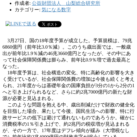
作成者:
公益財団法人 山梨総合研究所
カテゴリー:
気になる数字
3月27日、国の18年度予算が成立した。予算規模は、79兆
6860億円（前年比3.0％減）。このうち歳出面では、一般歳
出が前年比1.9％減の46兆3660億円となったが、その中にあ
って社会保障関係費は膨らみ、前年比0.9％増で過去最高と
なった。
18年度予算は、社会構造の変化、特に高齢化の影響を大き
く受けているが、社会保障関係費の増加は今後も続くと考え
られ、21年度からは基礎年金の国庫負担が3分の1から2分の1
へと引き上げられるなど、さらに約2兆7000億円の新たな財
源が必要と見込まれる。
このような問題を抱える中、歳出削減だけで財政の健全化
を目指した場合、果たして今後、国民生活への影響、特に行
政サービスの低下は避けて通れないものであろうか。確かに
消費税率の1％引き上げで、約2兆円の税収増が見込まれる
が、その一方で、17年度はデフレ傾向が緩み（大増税なし
で）前年比約2兆4000億円の財政赤字が縮小している。