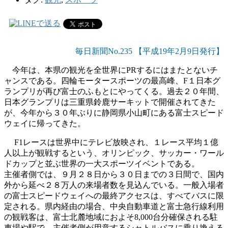
毎日新聞No.235 【平成19年2月9日発行】
今年は、本県の観光を全世界にPRするにはまたとないチ
ャンスである。四輪モータースポーツの最高峰、F１日本グ
ランプリが再び富士のふもとにやってくる。過去２０年間、
日本グランプリは三重県鈴鹿サーキットで開催されてきた
が、今年から３０年ぶりに静岡県小山町にある富士スピード
ウェイに帰ってきた。
F1レースは世界中にテレビ放映され、１レース平均１億
人以上が観戦するという、オリンピック、サッカー・ワール
ドカップと並ぶ世界の一大スポーツイベントである。
主催者側では、９月２８日から３０日までの３日間で、国内
外から延べ２８万人の来場者数を見込んでいる。一般入場者
の富士スピードウェイへの最終アクセスは、すべてバスに限
定される。県内経由の場合、中央自動車道と富士急行線利用
の観戦客は、富士北麓地域におよそ8,000台分確保される駐
車場や駅で、主催者側が用意するシャトルバスに乗り換える