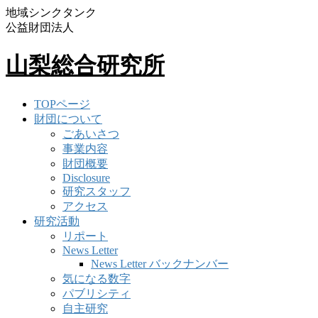
地域シンクタンク
公益財団法人
山梨総合研究所
TOPページ
財団について
ごあいさつ
事業内容
財団概要
Disclosure
研究スタッフ
アクセス
研究活動
リポート
News Letter
News Letter バックナンバー
気になる数字
パブリシティ
自主研究