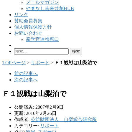
メールマガジン
やまなし未来共創HUB
リンク
賛助会員募集
個人情報保護方針
お問い合わせ
産学官連携窓口
検
索:
TOPページ
>
リポート
>
Ｆ１観戦は山梨泊で
前の記事へ
次の記事へ
Ｆ１観戦は山梨泊で
公開済み: 2007年2月9日
更新: 2016年2月26日
作成者:
公益財団法人 山梨総合研究所
カテゴリー:
リポート
タグ:
観光
,
スポーツ