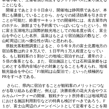
ことになる。
開催まであと２００日余り。開催地は静岡県であるが、本
県にも隣接していることから、かなりの経済効果を引き出す
ことが可能だ。鈴鹿サーキットでの開催時には、名古屋市内
のホテル、旅館までも予約客でいっぱいになったという。特
に富士五湖地方は国際的観光地としての知名度が高く、富士
山を中心とした名所、温泉はもとより宿泊施設の数など、小
山町周辺に比べ優位性が高いと思われる。
県観光客動態調査によると、０５年９月の富士北麓地方の
宿泊客数は約２８万人で、１日平均１万人程度となってい
る。もし観戦客の１割がこの地域に宿泊すれば、通常の２．
５倍の集客となる。また、宿泊施設としては石和温泉郷をは
じめとする県内全域がその対象となることも考えられ、地域
観光協会を中心に「F1観戦は山梨泊で」といった積極的な
PRをすべきである。
さらに、県内に宿泊することが観戦客のメリットにつな
がる取り組みも必要だ。例えば、決勝前夜の花火大会やウエ
ルカムパーティーの開催、観戦チケット所持者には地域周辺
における施設利用割引などの特典も検討すべきであろう。F
１が、富士山周辺のメーンイベントとして定着することを期