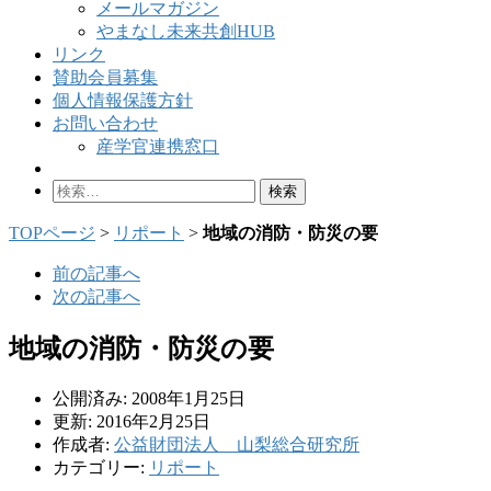
メールマガジン
やまなし未来共創HUB
リンク
賛助会員募集
個人情報保護方針
お問い合わせ
産学官連携窓口
検
索:
TOPページ
>
リポート
>
地域の消防・防災の要
前の記事へ
次の記事へ
地域の消防・防災の要
公開済み: 2008年1月25日
更新: 2016年2月25日
作成者:
公益財団法人 山梨総合研究所
カテゴリー:
リポート