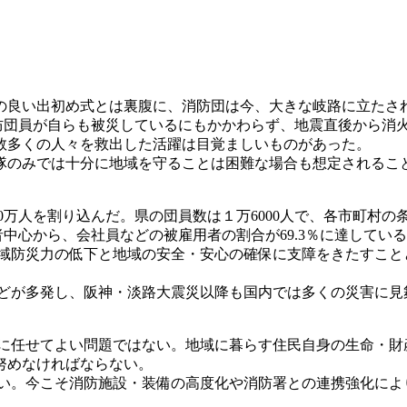
良い出初め式とは裏腹に、消防団は今、大きな岐路に立たさ
消防団員が自らも被災しているにもかかわらず、地震直後から消
数多くの人々を救出した活躍は目覚ましいものがあった。
隊のみでは十分に地域を守ることは困難な場合も想定されるこ
0万人を割り込んだ。県の団員数は１万6000人で、各市町村の条
者中心から、会社員などの被雇用者の割合が69.3％に達してい
防災力の低下と地域の安全・安心の確保に支障をきたすこと
が多発し、阪神・淡路大震災以降も国内では多くの災害に見
任せてよい問題ではない。地域に暮らす住民自身の生命・財
努めなければならない。
。今こそ消防施設・装備の高度化や消防署との連携強化によ
。