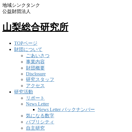
地域シンクタンク
公益財団法人
山梨総合研究所
TOPページ
財団について
ごあいさつ
事業内容
財団概要
Disclosure
研究スタッフ
アクセス
研究活動
リポート
News Letter
News Letter バックナンバー
気になる数字
パブリシティ
自主研究