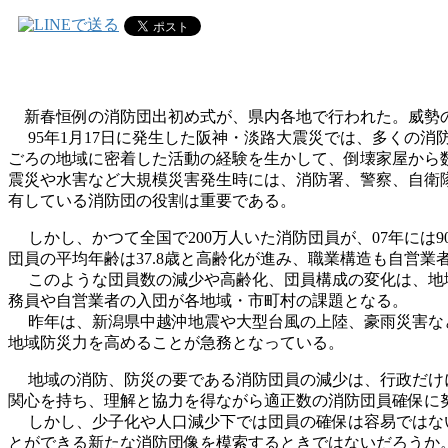
新春恒例の消防団出初め式が、県内各地で行われた。威勢の
95年1月17日に発生した阪神・淡路大震災では、多くの
ごろの地域に密着した活動の経験を生かして、倒壊家屋から
震災や水害など大規模災害発生時には、消防署、警察、自衛
有している消防団の役割は重要である。
しかし、かつて全国で200万人いた消防団員が、07年には9
団員の平均年齢は37.8歳と高齢化が進み、職業構造も自営業
このような団員数の減少や高齢化、団員構成の変化は、地域
務員や自営業者の入団が各地域・市町村の課題となる。
昨年は、新潟県中越沖地震や大型台風の上陸、豪雨災害など
地域防災力を高めることが急務となっている。
地域の消防、防災の要である消防団員の減少は、行政だけに
関心を持ち、理解と協力を得ながら適正数の消防団員確保に
しかし、少子化や人口減少下では団員の確保は容易ではない
とができる新たな消防団像を模索するときではないだろうか