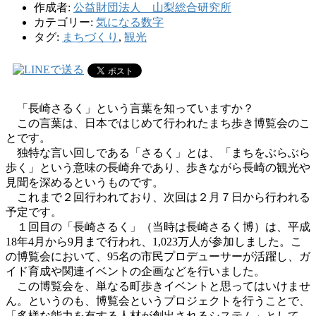
作成者:
公益財団法人 山梨総合研究所
カテゴリー:
気になる数字
タグ:
まちづくり
,
観光
「長崎さるく」という言葉を知っていますか？
この言葉は、日本ではじめて行われたまち歩き博覧会のこ
とです。
独特な言い回しである「さるく」とは、「まちをぶらぶら
歩く」という意味の長崎弁であり、歩きながら長崎の観光や
見聞を深めるというものです。
これまで２回行われており、次回は２月７日から行われる
予定です。
１回目の「長崎さるく」（当時は長崎さるく博）は、平成
18年4月から9月まで行われ、1,023万人が参加しました。こ
の博覧会において、95名の市民プロデューサーが活躍し、ガ
イド育成や関連イベントの企画などを行いました。
この博覧会を、単なる町歩きイベントと思ってはいけませ
ん。というのも、博覧会というプロジェクトを行うことで、
「多様な能力を有する人材が創出されるシステム」として、