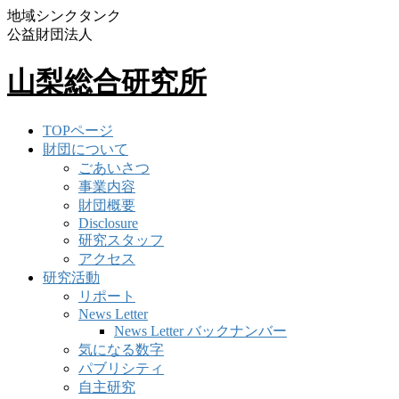
地域シンクタンク
公益財団法人
山梨総合研究所
TOPページ
財団について
ごあいさつ
事業内容
財団概要
Disclosure
研究スタッフ
アクセス
研究活動
リポート
News Letter
News Letter バックナンバー
気になる数字
パブリシティ
自主研究