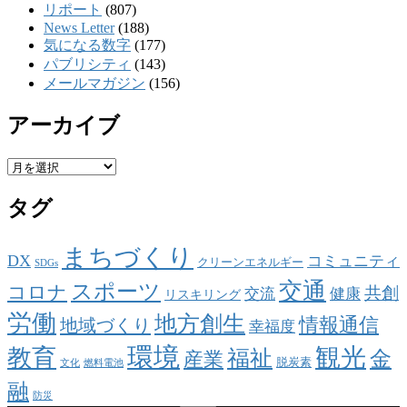
リポート
(807)
News Letter
(188)
気になる数字
(177)
パブリシティ
(143)
メールマガジン
(156)
アーカイブ
ア
ー
タグ
カ
イ
ブ
まちづくり
DX
コミュニティ
クリーンエネルギー
SDGs
交通
スポーツ
コロナ
共創
交流
健康
リスキリング
労働
地方創生
情報通信
地域づくり
幸福度
環境
観光
教育
福祉
金
産業
脱炭素
文化
燃料電池
融
防災