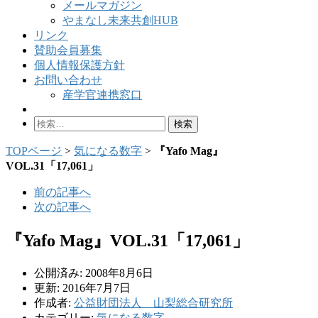
メールマガジン
やまなし未来共創HUB
リンク
賛助会員募集
個人情報保護方針
お問い合わせ
産学官連携窓口
検
索:
TOPページ
>
気になる数字
>
『Yafo Mag』
VOL.31「17,061」
前の記事へ
次の記事へ
『Yafo Mag』VOL.31「17,061」
公開済み: 2008年8月6日
更新: 2016年7月7日
作成者:
公益財団法人 山梨総合研究所
カテゴリー:
気になる数字