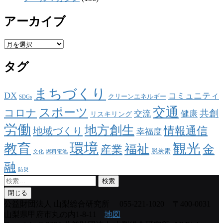
アーカイブ
ア
ー
タグ
カ
イ
ブ
まちづくり
DX
コミュニティ
クリーンエネルギー
SDGs
交通
スポーツ
コロナ
共創
交流
健康
リスキリング
労働
地方創生
情報通信
地域づくり
幸福度
環境
観光
教育
福祉
金
産業
脱炭素
文化
燃料電池
融
防災
検
索:
閉じる
公益財団法人 山梨総合研究所
055-221-1020 〒400-0031
山梨県甲府市丸の内1-8-11
地図