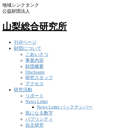
地域シンクタンク
公益財団法人
山梨総合研究所
TOPページ
財団について
ごあいさつ
事業内容
財団概要
Disclosure
研究スタッフ
アクセス
研究活動
リポート
News Letter
News Letter バックナンバー
気になる数字
パブリシティ
自主研究