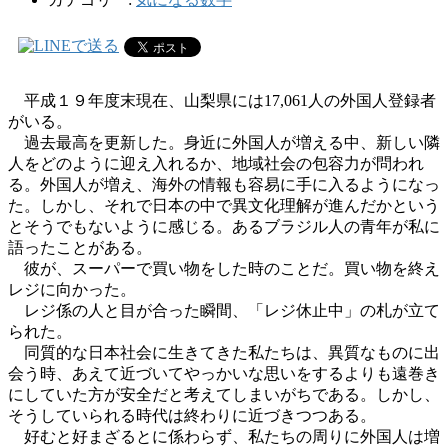
平成１９年度末現在、山梨県には17,061人の外国人登録者
がいる。
過去最高を更新した。身近に外国人が増える中、新しい隣
人をどのように迎え入れるか、地域社会の包容力が問われ
る。外国人が増え、海外の情報も容易に手に入るようになっ
た。しかし、それで日本の中で異文化理解が進んだかという
とそうでもないように感じる。あるブラジル人の青年が私に
語ったことがある。
彼が、スーパーで買い物をした時のことだ。買い物を終え
レジに向かった。
レジ係の人と目が合った瞬間、「レジ休止中」の札が立て
られた。
同質的な日本社会に生きてきた私たちは、異質なものに出
会う時、あえて近づいてやっかいな思いをするよりも遠巻き
にしていた方が安全だと考えてしまいがちである。しかし、
そうしていられる時代は終わりに近づきつつある。
好むと好まざるとに係わらず、私たちの周りに外国人は増