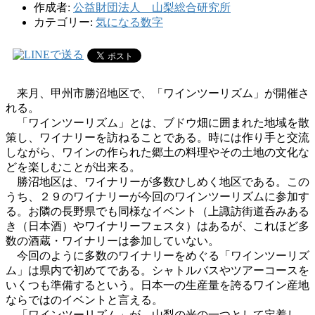
作成者:
公益財団法人 山梨総合研究所
カテゴリー:
気になる数字
来月、甲州市勝沼地区で、「ワインツーリズム」が開催さ
れる。
「ワインツーリズム」とは、ブドウ畑に囲まれた地域を散
策し、ワイナリーを訪ねることである。時には作り手と交流
しながら、ワインの作られた郷土の料理やその土地の文化な
どを楽しむことが出来る。
勝沼地区は、ワイナリーが多数ひしめく地区である。この
うち、２９のワイナリーが今回のワインツーリズムに参加す
る。お隣の長野県でも同様なイベント（上諏訪街道呑みある
き（日本酒）やワイナリーフェスタ）はあるが、これほど多
数の酒蔵・ワイナリーは参加していない。
今回のように多数のワイナリーをめぐる「ワインツーリズ
ム」は県内で初めてである。シャトルバスやツアーコースを
いくつも準備するという。日本一の生産量を誇るワイン産地
ならではのイベントと言える。
「ワインツーリズム」が、山梨の光の一つとして定着し、