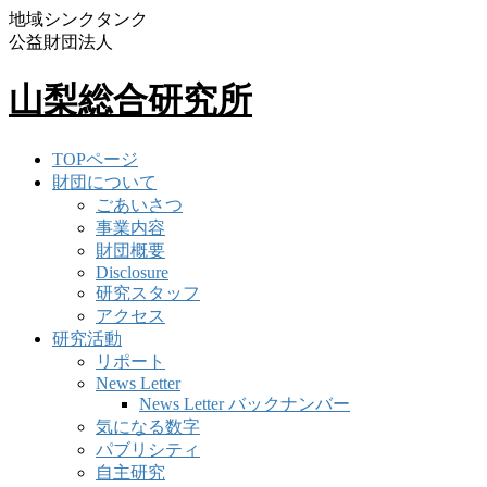
地域シンクタンク
公益財団法人
山梨総合研究所
TOPページ
財団について
ごあいさつ
事業内容
財団概要
Disclosure
研究スタッフ
アクセス
研究活動
リポート
News Letter
News Letter バックナンバー
気になる数字
パブリシティ
自主研究