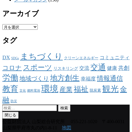
アーカイブ
ア
ー
タグ
カ
イ
ブ
まちづくり
DX
コミュニティ
クリーンエネルギー
SDGs
交通
スポーツ
コロナ
共創
交流
健康
リスキリング
労働
地方創生
情報通信
地域づくり
幸福度
環境
観光
教育
福祉
金
産業
脱炭素
文化
燃料電池
融
防災
検
索:
閉じる
公益財団法人 山梨総合研究所
055-221-1020 〒400-0031
山梨県甲府市丸の内1-8-11
地図