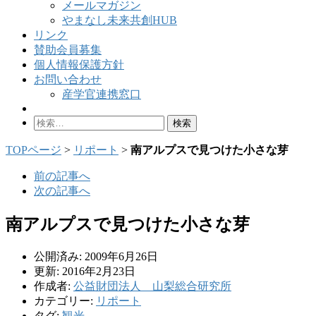
メールマガジン
やまなし未来共創HUB
リンク
賛助会員募集
個人情報保護方針
お問い合わせ
産学官連携窓口
検
索:
TOPページ
>
リポート
>
南アルプスで見つけた小さな芽
前の記事へ
次の記事へ
南アルプスで見つけた小さな芽
公開済み: 2009年6月26日
更新: 2016年2月23日
作成者:
公益財団法人 山梨総合研究所
カテゴリー:
リポート
タグ:
観光