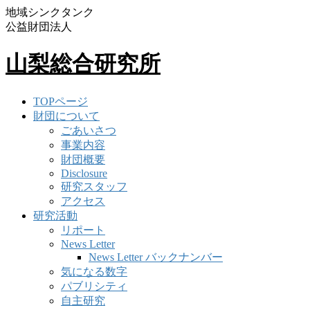
地域シンクタンク
公益財団法人
山梨総合研究所
TOPページ
財団について
ごあいさつ
事業内容
財団概要
Disclosure
研究スタッフ
アクセス
研究活動
リポート
News Letter
News Letter バックナンバー
気になる数字
パブリシティ
自主研究