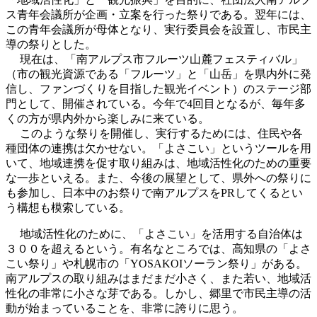
ス青年会議所が企画・立案を行った祭りである。翌年には、
この青年会議所が母体となり、実行委員会を設置し、市民主
導の祭りとした。
現在は、「南アルプス市フルーツ山麓フェスティバル」
（市の観光資源である「フルーツ」と「山岳」を県内外に発
信し、ファンづくりを目指した観光イベント）のステージ部
門として、開催されている。今年で4回目となるが、毎年多
くの方が県内外から楽しみに来ている。
このような祭りを開催し、実行するためには、住民や各
種団体の連携は欠かせない。「よさこい」というツールを用
いて、地域連携を促す取り組みは、地域活性化のための重要
な一歩といえる。また、今後の展望として、県外への祭りに
も参加し、日本中のお祭りで南アルプスをPRしてくるとい
う構想も模索している。
地域活性化のために、「よさこい」を活用する自治体は
３００を超えるという。有名なところでは、高知県の「よさ
こい祭り」や札幌市の「YOSAKOIソーラン祭り」がある。
南アルプスの取り組みはまだまだ小さく、また若い、地域活
性化の非常に小さな芽である。しかし、郷里で市民主導の活
動が始まっていることを、非常に誇りに思う。