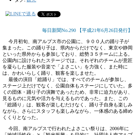
毎日新聞No.290 【平成21年6月26日発行】
今月初旬、南アルプス市の公園に、９００人の踊り子が
集まった。この踊り子は、県内からだけでなく、東京や静岡
といった県外からも参加しており、総勢３５チームに上る。
公園内に設けられたステージでは、それぞれのチームが意匠
を凝らした服装や音楽で「よさこい」を力強く、また時に
は、かわいらしく踊り、観客を楽しませた。
最後の演目「総踊り」では、すべてのチームが参加し、
ステージ上だけでなく、公園自体もステージにしていた。多
くの団体・踊り子の演舞であったため、非常に迫力があり、
見るものに元気や活力を与えるものであった。また、この
「総踊り」は、観客が楽しむだけなく、踊り子自身も楽しみ
ながら、さらにスタッフも楽しみながら、一体感のある締め
くくりとなった。
今回、南アルプスで行われたよさこい祭りは、2006年に
「地域活性化」と「観光振興」を目的に、社団法人南アルプ