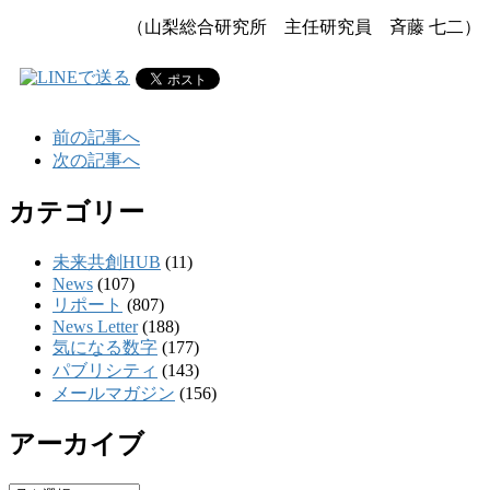
（山梨総合研究所 主任研究員 斉藤 七二）
前の記事へ
次の記事へ
カテゴリー
未来共創HUB
(11)
News
(107)
リポート
(807)
News Letter
(188)
気になる数字
(177)
パブリシティ
(143)
メールマガジン
(156)
アーカイブ