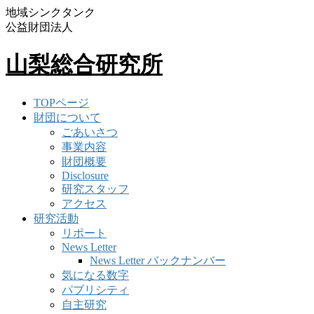
地域シンクタンク
公益財団法人
山梨総合研究所
TOPページ
財団について
ごあいさつ
事業内容
財団概要
Disclosure
研究スタッフ
アクセス
研究活動
リポート
News Letter
News Letter バックナンバー
気になる数字
パブリシティ
自主研究