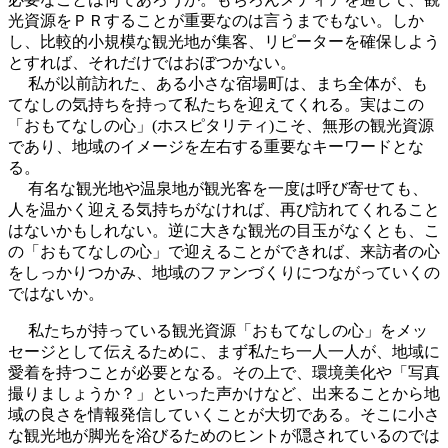
光資源をＰＲすることが重要なのは言うまでもない。しか
し、比較的小規模な観光地が集客、リピーターを確保しよう
とすれば、それだけではおぼつかない。
私が以前訪れた、ある小さな宿場町は、まち全体が、も
てなしの気持ちを持って私たちを迎えてくれる。実はこの
「おもてなしの心」(ホスピタリティ)こそ、無形の観光資源
であり、地域のイメージを左右する重要なキーワードとな
る。
有名な観光地や温泉地が観光客を一度は呼び寄せても、
人を温かく迎える気持ちがなければ、再び訪れてくれること
はないかもしれない。逆に大きな観光の目玉がなくとも、こ
の「おもてなしの心」で迎えることができれば、来訪者の心
をしっかりつかみ、地域のファンづくりにつながっていくの
ではないか。
私たちが持っている観光資源「おもてなしの心」をメッ
セージとして伝えるために、まず私たち一人一人が、地域に
愛着を持つことが必要となる。その上で、環境美化や「写真
撮りましょうか？」といった声かけなど、出来ることから地
域の良さを情報発信していくことが大切である。そこに小さ
な観光地が脚光を浴びるためのヒントが隠されているのでは