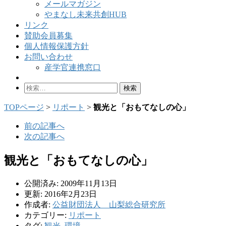
メールマガジン
やまなし未来共創HUB
リンク
賛助会員募集
個人情報保護方針
お問い合わせ
産学官連携窓口
検
索:
TOPページ
>
リポート
>
観光と「おもてなしの心」
前の記事へ
次の記事へ
観光と「おもてなしの心」
公開済み: 2009年11月13日
更新: 2016年2月23日
作成者:
公益財団法人 山梨総合研究所
カテゴリー:
リポート
タグ:
観光
,
環境