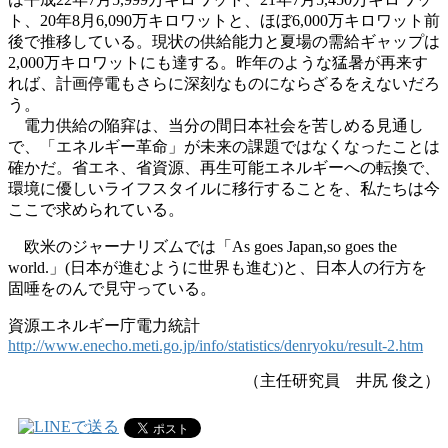
ト、20年8月6,090万キロワットと、ほぼ6,000万キロワット前
後で推移している。現状の供給能力と夏場の需給ギャップは
2,000万キロワットにも達する。昨年のような猛暑が再来す
れば、計画停電もさらに深刻なものにならざるをえないだろ
う。
電力供給の陥穽は、当分の間日本社会を苦しめる見通し
で、「エネルギー革命」が未来の課題ではなくなったことは
確かだ。省エネ、省資源、再生可能エネルギーへの転換で、
環境に優しいライフスタイルに移行することを、私たちは今
ここで求められている。
欧米のジャーナリズムでは「As goes Japan,so goes the
world.」(日本が進むように世界も進む)と、日本人の行方を
固唾をのんで見守っている。
資源エネルギー庁電力統計
http://www.enecho.meti.go.jp/info/statistics/denryoku/result-2.htm
（主任研究員 井尻 俊之）