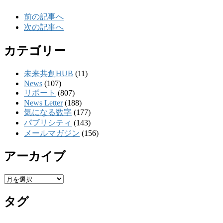
前の記事へ
次の記事へ
カテゴリー
未来共創HUB
(11)
News
(107)
リポート
(807)
News Letter
(188)
気になる数字
(177)
パブリシティ
(143)
メールマガジン
(156)
アーカイブ
ア
ー
タグ
カ
イ
ブ