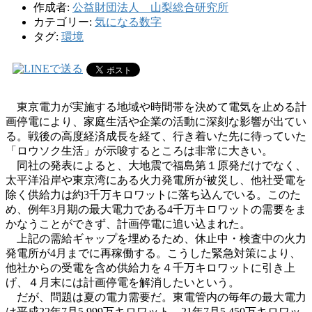
作成者:
公益財団法人 山梨総合研究所
カテゴリー:
気になる数字
タグ:
環境
東京電力が実施する地域や時間帯を決めて電気を止める計
画停電により、家庭生活や企業の活動に深刻な影響が出てい
る。戦後の高度経済成長を経て、行き着いた先に待っていた
「ロウソク生活」が示唆するところは非常に大きい。
同社の発表によると、大地震で福島第１原発だけでなく、
太平洋沿岸や東京湾にある火力発電所が被災し、他社受電を
除く供給力は約3千万キロワットに落ち込んでいる。このた
め、例年3月期の最大電力である4千万キロワットの需要をま
かなうことができず、計画停電に追い込まれた。
上記の需給ギャップを埋めるため、休止中・検査中の火力
発電所が4月までに再稼働する。こうした緊急対策により、
他社からの受電を含め供給力を４千万キロワットに引き上
げ、４月末には計画停電を解消したいという。
だが、問題は夏の電力需要だ。東電管内の毎年の最大電力
は平成22年7月5,999万キロワット、21年7月5,450万キロワッ