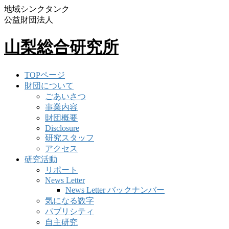
地域シンクタンク
公益財団法人
山梨総合研究所
TOPページ
財団について
ごあいさつ
事業内容
財団概要
Disclosure
研究スタッフ
アクセス
研究活動
リポート
News Letter
News Letter バックナンバー
気になる数字
パブリシティ
自主研究