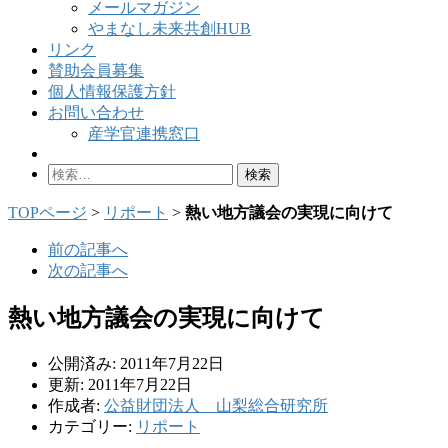
メールマガジン
やまなし未来共創HUB
リンク
賛助会員募集
個人情報保護方針
お問い合わせ
産学官連携窓口
検
索:
TOPページ
>
リポート
>
熱い地方議会の実現に向けて
前の記事へ
次の記事へ
熱い地方議会の実現に向けて
公開済み: 2011年7月22日
更新: 2011年7月22日
作成者:
公益財団法人 山梨総合研究所
カテゴリー:
リポート