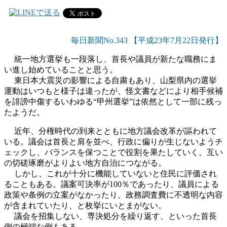
毎日新聞No.343 【平成23年7月22日発行】
統一地方選挙も一段落し、首長や議員が新たな職務にま
い進し始めていることと思う。
東日本大震災の影響による自粛もあり、山梨県内の選挙
運動はいつもと様子は違ったが、怪文書などにより相手候補
を誹謗中傷するいわゆる“甲州選挙”は依然として一部に残っ
たようだ。
近年、分権時代の到来とともに地方議会改革が謳われて
いる。議会は首長と肩を並べ、行政に偏りが生じないようチ
ェックし、バランスを保つことで役割を果たしていく。互い
の切磋琢磨がよりよい地方自治につながる。
しかし、これが十分に機能していないと住民に評価され
ることもある。議案可決率が100％であったり、議員による
政策や条例の立案がなかったり、政務調査費に不透明な内容
が含まれていたり、と枚挙にいとまがない。
議会を招集しない、専決処分を繰り返す、といった首長
側の極端な例もある。