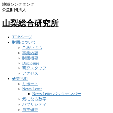
地域シンクタンク
公益財団法人
山梨総合研究所
TOPページ
財団について
ごあいさつ
事業内容
財団概要
Disclosure
研究スタッフ
アクセス
研究活動
リポート
News Letter
News Letter バックナンバー
気になる数字
パブリシティ
自主研究