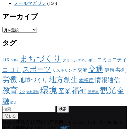
メールマガジン
(156)
アーカイブ
ア
ー
タグ
カ
イ
ブ
まちづくり
DX
コミュニティ
クリーンエネルギー
SDGs
交通
スポーツ
コロナ
共創
交流
健康
リスキリング
労働
地方創生
情報通信
地域づくり
幸福度
環境
観光
教育
福祉
金
産業
脱炭素
文化
燃料電池
融
防災
検
索:
閉じる
公益財団法人 山梨総合研究所
055-221-1020 〒400-0031
山梨県甲府市丸の内1-8-11
地図