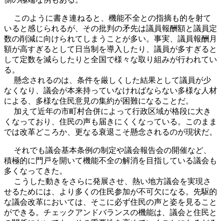
このように書き連ねると、機能不全との指摘も的を射て
いると感じられるが、その批判の矛先は議員報酬額と議員定
数の削減に向けられてしまうことが多い。事実、議員報酬月
額が高すぎるとして日当制を導入したり、議員が多すぎると
して定数を減らしたりと全国で様々な取り組みが行われてい
る。
懸念されるのは、条件を厳しくした結果として議員が少
なくなり、議会が本来持っていなければならない多様な人材
による、多様な住民意見の集約が困難になることだ。
加えて近年の市町村合併によって行政区域が格段に大き
くなっており、住民の声も届きにくくなっている。このまま
では改革どころか、更なる衰退こそ懸念されるのが現状だ。
それでも議会基本条例の制定や議会報告会の開催など、
積極的に門戸を開いて機能不全の解消を目指している議会も
多くなってきた。
こうした動きをさらに発展させ、熱い地方議会を実現さ
せるためには、より多くの住民参加が不可欠になる。先駆的
な議会改革においては、そこに必ず住民の声と姿を見ること
ができる。チェックアンドバランスの機能は、議会と住民と