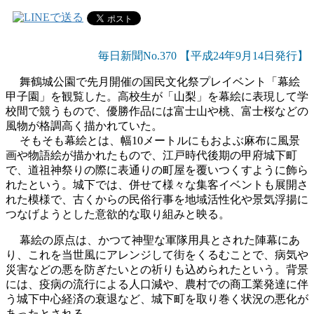
毎日新聞No.370 【平成24年9月14日発行】
舞鶴城公園で先月開催の国民文化祭プレイベント「幕絵
甲子園」を観覧した。高校生が「山梨」を幕絵に表現して学
校間で競うもので、優勝作品には富士山や桃、富士桜などの
風物が格調高く描かれていた。
そもそも幕絵とは、幅10メートルにもおよぶ麻布に風景
画や物語絵が描かれたもので、江戸時代後期の甲府城下町
で、道祖神祭りの際に表通りの町屋を覆いつくすように飾ら
れたという。城下では、併せて様々な集客イベントも展開さ
れた模様で、古くからの民俗行事を地域活性化や景気浮揚に
つなげようとした意欲的な取り組みと映る。
幕絵の原点は、かつて神聖な軍隊用具とされた陣幕にあ
り、これを当世風にアレンジして街をくるむことで、病気や
災害などの悪を防ぎたいとの祈りも込められたという。背景
には、疫病の流行による人口減や、農村での商工業発達に伴
う城下中心経済の衰退など、城下町を取り巻く状況の悪化が
あったとされる。