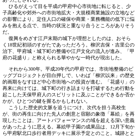
ひるがえって目を平成の甲府中心市街地に転じると、少
子高齢化や郊外への市街地拡大・大規模商業施設の立地など
の影響により、定住人口の確保や商業・業務機能の低下に悩
みを抱える点で、当時の状況と重なり合うところがありそう
だ。
復興をめざす江戸末期の城下が理想としたのは、おそら
く18世紀初頭のすがたであっただろう。柳沢吉保・吉里公の
治下、甲府城・城下町の整備や江戸文化の流入が進み、「甲
府の花盛り」と称えられる華やかな一時代が現出した。
それから300年。平成20年代の甲府では、市街地整備のビ
ッグプロジェクトが目白押しで、いわば「柳沢以来」の歴史
的画期をなすほど中心市街地への投資が進む。「花盛り」の
再来に向けては、城下町の行き詰まりを打破するため行動を
起こした天保甲府人のスピリットに及ぶことができるか否か
かが、ひとつの鍵を握るかもしれない。
こうした歴史的文脈を追うにつけ、次代を担う高校生
が、街の再生に向けた先人の創意と宿願の象徴「幕絵」を再
現したことは、アートパフォーマンスの域を超える深い意義
があったように思える。幕絵甲子園の成果品は、12月下旬か
ら甲府駅北口歩行者用デッキに展示予定とのこと。城跡とと