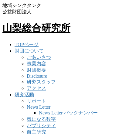
地域シンクタンク
公益財団法人
山梨総合研究所
TOPページ
財団について
ごあいさつ
事業内容
財団概要
Disclosure
研究スタッフ
アクセス
研究活動
リポート
News Letter
News Letter バックナンバー
気になる数字
パブリシティ
自主研究