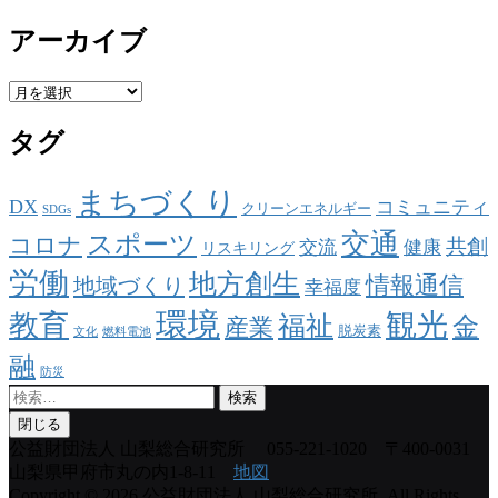
アーカイブ
ア
ー
タグ
カ
イ
ブ
まちづくり
DX
コミュニティ
クリーンエネルギー
SDGs
交通
スポーツ
コロナ
共創
交流
健康
リスキリング
労働
地方創生
情報通信
地域づくり
幸福度
環境
観光
教育
福祉
金
産業
脱炭素
文化
燃料電池
融
防災
検
索:
閉じる
公益財団法人 山梨総合研究所
055-221-1020 〒400-0031
山梨県甲府市丸の内1-8-11
地図
Copyright © 2026 公益財団法人 山梨総合研究所. All Rights