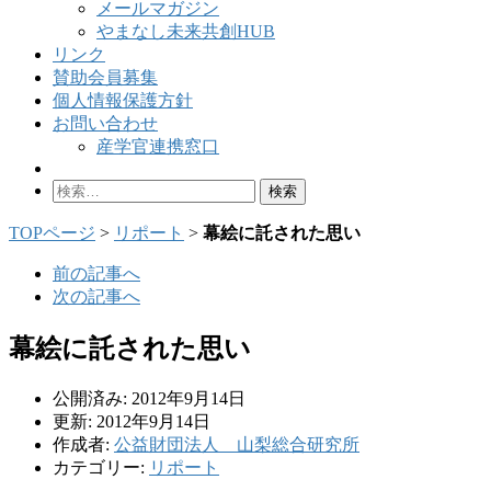
メールマガジン
やまなし未来共創HUB
リンク
賛助会員募集
個人情報保護方針
お問い合わせ
産学官連携窓口
検
索:
TOPページ
>
リポート
>
幕絵に託された思い
前の記事へ
次の記事へ
幕絵に託された思い
公開済み: 2012年9月14日
更新: 2012年9月14日
作成者:
公益財団法人 山梨総合研究所
カテゴリー:
リポート