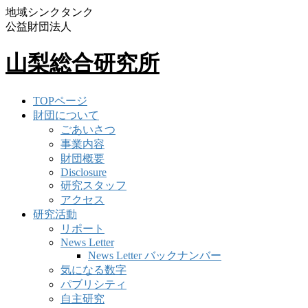
地域シンクタンク
公益財団法人
山梨総合研究所
TOPページ
財団について
ごあいさつ
事業内容
財団概要
Disclosure
研究スタッフ
アクセス
研究活動
リポート
News Letter
News Letter バックナンバー
気になる数字
パブリシティ
自主研究