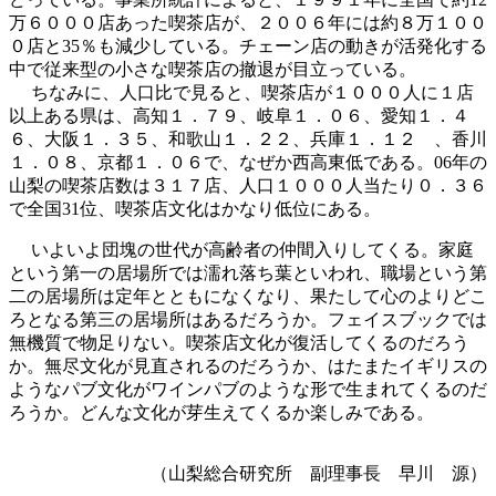
万６０００店あった喫茶店が、２００６年には約８万１００
０店と35％も減少している。チェーン店の動きが活発化する
中で従来型の小さな喫茶店の撤退が目立っている。
ちなみに、人口比で見ると、喫茶店が１０００人に１店
以上ある県は、高知１．７９、岐阜１．０６、愛知１．４
６、大阪１．３５、和歌山１．２２、兵庫１．１２ 、香川
１．０８、京都１．０６で、なぜか西高東低である。06年の
山梨の喫茶店数は３１７店、人口１０００人当たり０．３６
で全国31位、喫茶店文化はかなり低位にある。
いよいよ団塊の世代が高齢者の仲間入りしてくる。家庭
という第一の居場所では濡れ落ち葉といわれ、職場という第
二の居場所は定年とともになくなり、果たして心のよりどこ
ろとなる第三の居場所はあるだろうか。フェイスブックでは
無機質で物足りない。喫茶店文化が復活してくるのだろう
か。無尽文化が見直されるのだろうか、はたまたイギリスの
ようなパブ文化がワインパブのような形で生まれてくるのだ
ろうか。どんな文化が芽生えてくるか楽しみである。
（山梨総合研究所 副理事長 早川 源）