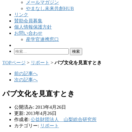
メールマガジン
やまなし未来共創HUB
リンク
賛助会員募集
個人情報保護方針
お問い合わせ
産学官連携窓口
検
索:
TOPページ
>
リポート
>
パブ文化を見直すとき
前の記事へ
次の記事へ
パブ文化を見直すとき
公開済み: 2013年4月26日
更新: 2013年4月26日
作成者:
公益財団法人 山梨総合研究所
カテゴリー:
リポート