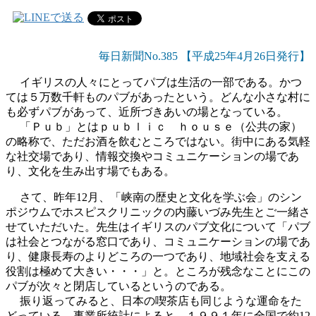
毎日新聞No.385 【平成25年4月26日発行】
イギリスの人々にとってパブは生活の一部である。かつ
ては５万数千軒ものパブがあったという。どんな小さな村に
も必ずパブがあって、近所づきあいの場となっている。
「Ｐｕｂ」とはｐｕｂｌｉｃ ｈｏｕｓｅ（公共の家）
の略称で、ただお酒を飲むところではない。街中にある気軽
な社交場であり、情報交換やコミュニケーションの場であ
り、文化を生み出す場でもある。
さて、昨年12月、「峡南の歴史と文化を学ぶ会」のシン
ポジウムでホスピスクリニックの内藤いづみ先生とご一緒さ
せていただいた。先生はイギリスのパブ文化について「パブ
は社会とつながる窓口であり、コミュニケーションの場であ
り、健康長寿のよりどころの一つであり、地域社会を支える
役割は極めて大きい・・・」と。ところが残念なことにこの
パブが次々と閉店しているというのである。
振り返ってみると、日本の喫茶店も同じような運命をた
どっている。事業所統計によると、１９９１年に全国で約12