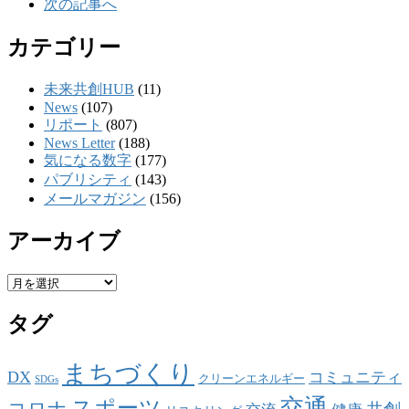
次の記事へ
カテゴリー
未来共創HUB
(11)
News
(107)
リポート
(807)
News Letter
(188)
気になる数字
(177)
パブリシティ
(143)
メールマガジン
(156)
アーカイブ
ア
ー
タグ
カ
イ
ブ
まちづくり
DX
コミュニティ
クリーンエネルギー
SDGs
交通
スポーツ