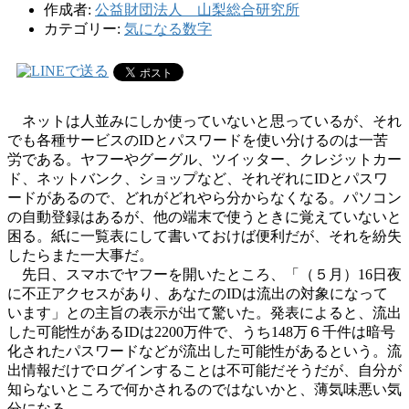
作成者:
公益財団法人 山梨総合研究所
カテゴリー:
気になる数字
ネットは人並みにしか使っていないと思っているが、それ
でも各種サービスのIDとパスワードを使い分けるのは一苦
労である。ヤフーやグーグル、ツイッター、クレジットカー
ド、ネットバンク、ショップなど、それぞれにIDとパスワ
ードがあるので、どれがどれやら分からなくなる。パソコン
の自動登録はあるが、他の端末で使うときに覚えていないと
困る。紙に一覧表にして書いておけば便利だが、それを紛失
したらまた一大事だ。
先日、スマホでヤフーを開いたところ、「（５月）16日夜
に不正アクセスがあり、あなたのIDは流出の対象になって
います」との主旨の表示が出て驚いた。発表によると、流出
した可能性があるIDは2200万件で、うち148万６千件は暗号
化されたパスワードなどが流出した可能性があるという。流
出情報だけでログインすることは不可能だそうだが、自分が
知らないところで何かされるのではないかと、薄気味悪い気
分になる。