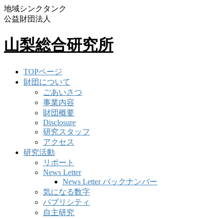
地域シンクタンク
公益財団法人
山梨総合研究所
TOPページ
財団について
ごあいさつ
事業内容
財団概要
Disclosure
研究スタッフ
アクセス
研究活動
リポート
News Letter
News Letter バックナンバー
気になる数字
パブリシティ
自主研究