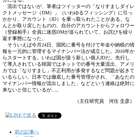
流出ではないが、筆者はツイッターの「なりすましダイレ
クトメッセージ（DM）」（いわゆるフィッシング）に引っ
かかり、アカウント（ID）を乗っ取られたことがある。な
んとか取り戻したものの、自分のアカウントからフォロワー
（登録相手）全員に迷惑DMが送られていて、お詫びを繰り
返す事態になった。
そういえば今月24日、国民に番号を付けて年金や納税の情
報を一元的に管理するマイナンバー法が成立した。2016年か
らスタートする。いわば国が扱う新しい個人IDだ。先行し
て導入されている韓国ではネットでの番号大量流出、アメリ
カでは「なりすまし」不正利用が多発するなど問題が起きて
いるらしい。日本では徹底した番号管理がされ、「あなたの
マイナンバー情報が流出しました」などという連絡は絶対に
来ないと信じているが…。
（主任研究員 河住 圭彦）
前の記事へ