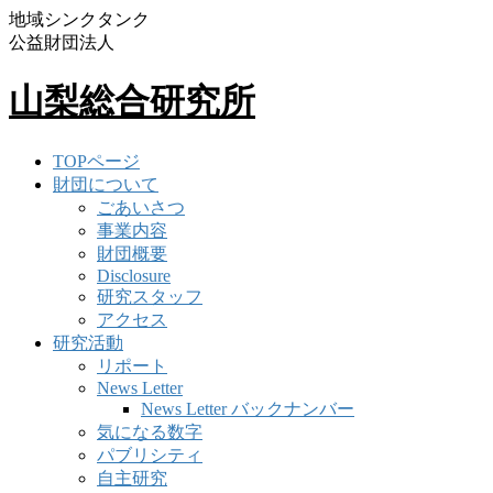
地域シンクタンク
公益財団法人
山梨総合研究所
TOPページ
財団について
ごあいさつ
事業内容
財団概要
Disclosure
研究スタッフ
アクセス
研究活動
リポート
News Letter
News Letter バックナンバー
気になる数字
パブリシティ
自主研究