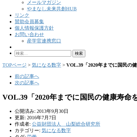
メールマガジン
やまなし未来共創HUB
リンク
賛助会員募集
個人情報保護方針
お問い合わせ
産学官連携窓口
検
索:
TOPページ
>
気になる数字
>
VOL.39「2020年までに国民
前の記事へ
次の記事へ
VOL.39「2020年までに国民の健康寿
公開済み: 2013年9月30日
更新: 2016年7月7日
作成者:
公益財団法人 山梨総合研究所
カテゴリー:
気になる数字
タグ:
労働