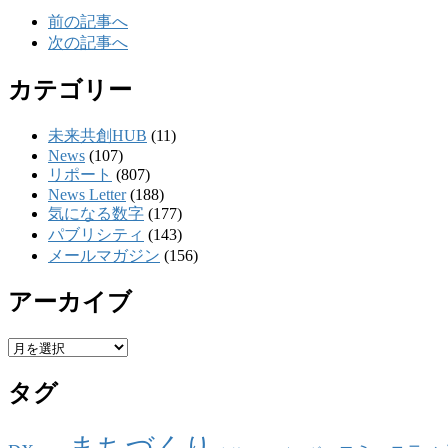
前の記事へ
次の記事へ
カテゴリー
未来共創HUB
(11)
News
(107)
リポート
(807)
News Letter
(188)
気になる数字
(177)
パブリシティ
(143)
メールマガジン
(156)
アーカイブ
ア
ー
タグ
カ
イ
ブ
まちづくり