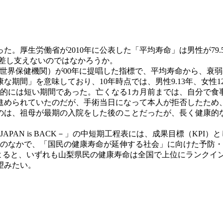
厚生労働省が2010年に公表した「平均寿命」は男性が79.55歳
て差し支えないのではなかろうか。
世界保健機関）が00年に提唱した指標で、平均寿命から、衰
間」を意味しており、10年時点では、男性9.13年、女性12
的には短い期間であった。亡くなる1カ月前までは、自分で食
められていたのだが、手術当日になって本人が拒否したため
のは、祖母が最期の入院をした後のことだったが、長く健康的
N is BACK
－
」の中短期工程表には、成果目標（KPI）と
表のなかで、「国民の健康寿命が延伸する社会」に向けた予防
)によると、いずれも山梨県民の健康寿命は全国で上位にランク
望みたい。