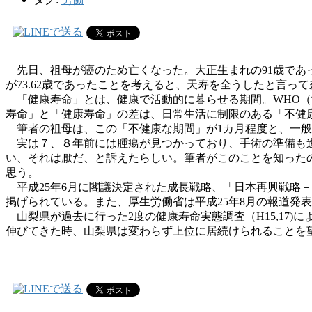
先日、祖母が癌のため亡くなった。大正生まれの91歳であった。
が73.62歳であったことを考えると、天寿を全うしたと言っ
「健康寿命」とは、健康で活動的に暮らせる期間。WHO（
寿命」と「健康寿命」の差は、日常生活に制限のある「不健康な期
筆者の祖母は、この「不健康な期間」が1カ月程度と、一般
実は７、８年前には腫瘍が見つかっており、手術の準備も進
い、それは厭だ、と訴えたらしい。筆者がこのことを知った
思う。
平成25年6月に閣議決定された成長戦略、「日本再興戦略－JAPA
掲げられている。また、厚生労働省は平成25年8月の報道発
山梨県が過去に行った2度の健康寿命実態調査（H15,17
伸びてきた時、山梨県は変わらず上位に居続けられることを