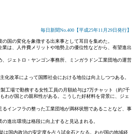
毎日新聞No.400【平成25年11月29日発行】
彼の国の変化を象徴する出来事として耳目を集めた。
企業は、人件費メリットや地勢上の優位性などから、有望進出
め、ジェトロ・ヤンゴン事務所、ミンガラドン工業団地の運営
る民主化改革によって国際社会における地位は向上しつつある。
縫製工場で勤務する女性工員の月額給与は7万チャット（約7千
柄もわが国との親和性がある。こうした好材料を背景に、ジェ
足るインフラの整った工業団地が満杯状態であることなど、事
業の進出環境は格段に向上すると見込まれる。
選挙は国内政治の安定度を占う試金石となる。わが国の地域経