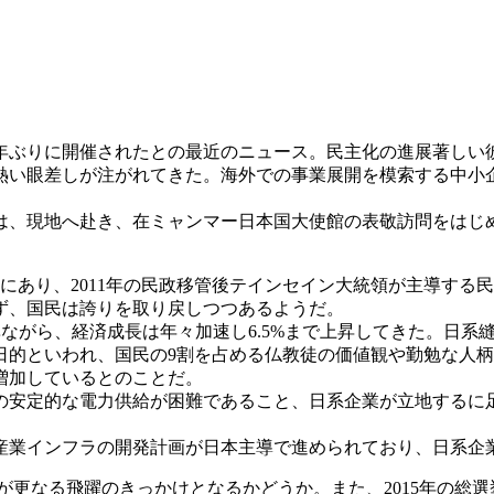
年ぶりに開催されたとの最近のニュース。民主化の進展著しい
い眼差しが注がれてきた。海外での事業展開を模索する中小
は、現地へ赴き、在ミャンマー日本国大使館の表敬訪問をはじ
位にあり、2011年の民政移管後テインセイン大統領が主導す
ず、国民は誇りを取り戻しつつあるようだ。
準ながら、経済成長は年々加速し6.5%まで上昇してきた。日系
日的といわれ、国民の9割を占める仏教徒の価値観や勤勉な人
増加しているとのことだ。
安定的な電力供給が困難であること、日系企業が立地するに
業インフラの開発計画が日本主導で進められており、日系企
が更なる飛躍のきっかけとなるかどうか。また、2015年の総