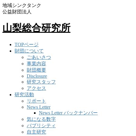
地域シンクタンク
公益財団法人
山梨総合研究所
TOPページ
財団について
ごあいさつ
事業内容
財団概要
Disclosure
研究スタッフ
アクセス
研究活動
リポート
News Letter
News Letter バックナンバー
気になる数字
パブリシティ
自主研究