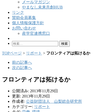
メールマガジン
やまなし未来共創HUB
リンク
賛助会員募集
個人情報保護方針
お問い合わせ
産学官連携窓口
検
索:
TOPページ
>
リポート
>
フロンティアは拓けるか
前の記事へ
次の記事へ
フロンティアは拓けるか
公開済み: 2013年11月29日
更新: 2013年11月29日
作成者:
公益財団法人 山梨総合研究所
カテゴリー:
リポート
タグ:
労働
,
環境