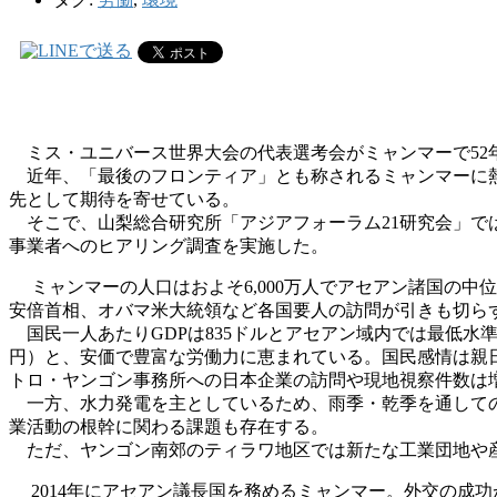
ミス・ユニバース世界大会の代表選考会がミャンマーで52
近年、「最後のフロンティア」とも称されるミャンマーに熱
先として期待を寄せている。
そこで、山梨総合研究所「アジアフォーラム21研究会」で
事業者へのヒアリング調査を実施した。
ミャンマーの人口はおよそ6,000万人でアセアン諸国の中
安倍首相、オバマ米大統領など各国要人の訪問が引きも切ら
国民一人あたりGDPは835ドルとアセアン域内では最低水
円）と、安価で豊富な労働力に恵まれている。国民感情は親
トロ・ヤンゴン事務所への日本企業の訪問や現地視察件数は
一方、水力発電を主としているため、雨季・乾季を通しての
業活動の根幹に関わる課題も存在する。
ただ、ヤンゴン南郊のティラワ地区では新たな工業団地や産
2014年にアセアン議長国を務めるミャンマー。外交の成功