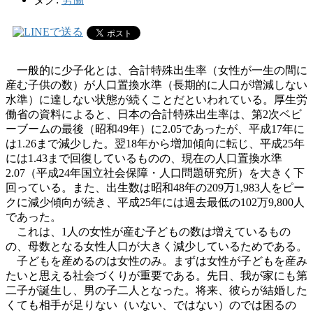
一般的に少子化とは、合計特殊出生率（女性が一生の間に
産む子供の数）が人口置換水準（長期的に人口が増減しない
水準）に達しない状態が続くことだといわれている。厚生労
働省の資料によると、日本の合計特殊出生率は、第2次ベビ
ーブームの最後（昭和49年）に2.05であったが、平成17年に
は1.26まで減少した。翌18年から増加傾向に転じ、平成25年
には1.43まで回復しているものの、現在の人口置換水準
2.07（平成24年国立社会保障・人口問題研究所）を大きく下
回っている。また、出生数は昭和48年の209万1,983人をピー
クに減少傾向が続き、平成25年には過去最低の102万9,800人
であった。
これは、1人の女性が産む子どもの数は増えているもの
の、母数となる女性人口が大きく減少しているためである。
子どもを産めるのは女性のみ。まずは女性が子どもを産み
たいと思える社会づくりが重要である。先日、我が家にも第
二子が誕生し、男の子二人となった。将来、彼らが結婚した
くても相手が足りない（いない、ではない）のでは困るの