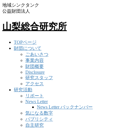
地域シンクタンク
公益財団法人
山梨総合研究所
TOPページ
財団について
ごあいさつ
事業内容
財団概要
Disclosure
研究スタッフ
アクセス
研究活動
リポート
News Letter
News Letter バックナンバー
気になる数字
パブリシティ
自主研究