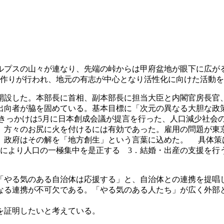
プスの山々が連なり、先端の峠からは甲府盆地が眼下に広が
米作りが行われ、地元の有志が中心となり活性化に向けた活動
設した。本部長に首相、副本部長に担当大臣と内閣官房長官
出向者が脇を固めている。基本目標に「次元の異なる大胆な政
きっかけは5月に日本創成会議が提言を行った、人口減少社会
、方々のお尻に火を付けるには有効であった。雇用の問題が東
。政府はその解を「地方創生」という言葉に込めた。 具体策
れにより人口の一極集中を是正する 3．結婚・出産の支援を行
やる気のある自治体は応援する」と、自治体との連携を提唱
なる連携が不可欠である。「やる気のある人たち」が広く外部
を証明したいと考えている。