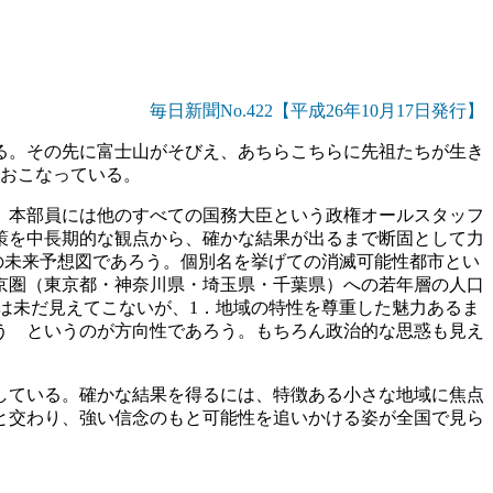
毎日新聞No.422【平成26年10月17日発行】
る。その先に富士山がそびえ、あちらこちらに先祖たちが生き
をおこなっている。
、本部員には他のすべての国務大臣という政権オールスタッフ
策を中長期的な観点から、確かな結果が出るまで断固として力
の未来予想図であろう。個別名を挙げての消滅可能性都市とい
京圏（東京都・神奈川県・埼玉県・千葉県）への若年層の人口
は未だ見えてこないが、1．地域の特性を尊重した魅力あるま
う というのが方向性であろう。もちろん政治的な思惑も見え
している。確かな結果を得るには、特徴ある小さな地域に焦点
と交わり、強い信念のもと可能性を追いかける姿が全国で見ら