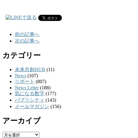
前の記事へ
次の記事へ
カテゴリー
未来共創HUB
(11)
News
(107)
リポート
(807)
News Letter
(188)
気になる数字
(177)
パブリシティ
(143)
メールマガジン
(156)
アーカイブ
ア