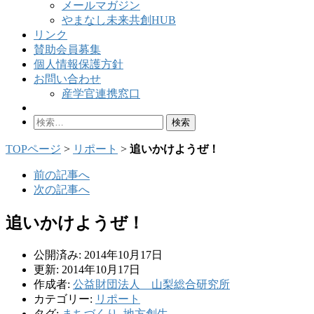
メールマガジン
やまなし未来共創HUB
リンク
賛助会員募集
個人情報保護方針
お問い合わせ
産学官連携窓口
検
索:
TOPページ
>
リポート
>
追いかけようぜ！
前の記事へ
次の記事へ
追いかけようぜ！
公開済み: 2014年10月17日
更新: 2014年10月17日
作成者:
公益財団法人 山梨総合研究所
カテゴリー:
リポート
タグ:
まちづくり
,
地方創生