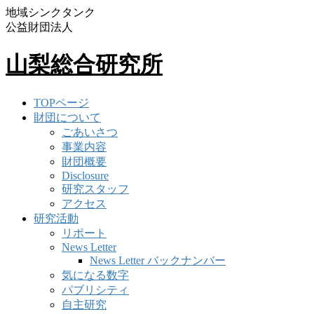
地域シンクタンク
公益財団法人
山梨総合研究所
TOPページ
財団について
ごあいさつ
事業内容
財団概要
Disclosure
研究スタッフ
アクセス
研究活動
リポート
News Letter
News Letter バックナンバー
気になる数字
パブリシティ
自主研究