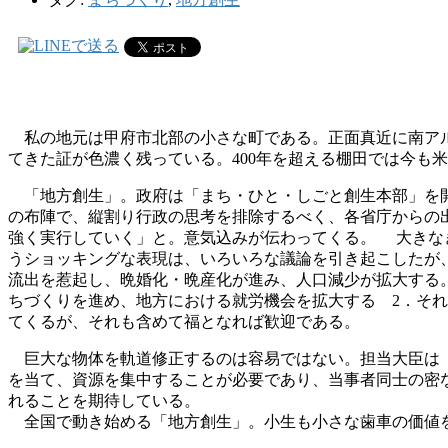
私の地元は甲府市北部の小さな町である。正面真近に南アル
てきた証が色濃く残っている。400年を超える棚田では今も
「地方創生」。政府は「まち・ひと・しごと創生本部」を開
の布陣で、縦割り行政の思考を排除するべく、各省庁からの
強く実行していく」と。意気込みが伝わってくる。 大きな
うショッキングな表現は、いろいろな議論を引き起こしたが
流出を惹起し、晩婚化・晩産化が進み、人口減少が拡大する
ちづくりを進め、地方における就労機会を拡大する 2．そ
てくるが、それも含めて福となれば歓迎である。
巨大な物体を軌道修正するのは容易ではない。担当大臣は「
を当て、資源を集中することが必要であり、当事者同士の密
れることを期待している。
全国で動き始める「地方創生」。小生も小さな歯車の価値