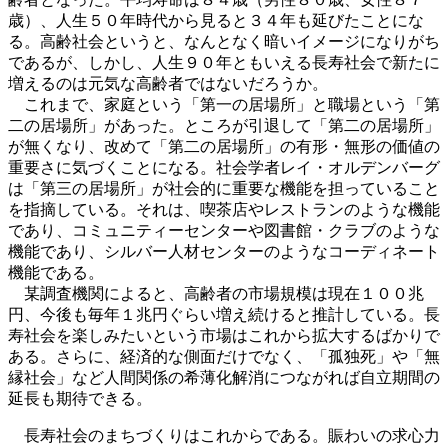
歳）、人生５０年時代から見ると３４年も延びたことにな
る。高齢社会というと、なんとなく暗いイメージになりがち
であるが、しかし、人生９０年ともいえる長寿社会で新たに
増えるのは元気な高齢者ではないだろうか。
これまで、家庭という「第一の居場所」と職場という「第
二の居場所」があった。ところが引退して「第二の居場所」
が無くなり、改めて「第二の居場所」の有形・無形の価値の
重要さに気づくことになる。社会学者レイ・オルデンバーグ
は「第三の居場所」が社会的に重要な機能を担っていること
を指摘している。それは、喫茶店やレストランのような機能
であり、コミュニティーセンターや図書館・クラブのような
機能であり、シルバー人材センターのようなコーディネート
機能である。
某調査機関によると、高齢者の市場規模は現在１００兆
円、今後も毎年１兆円ぐらい増え続けると推計している。長
寿社会を楽しみたいという市場はこれから拡大するばかりで
ある。さらに、経済的な側面だけでなく、「孤独死」や「無
縁社会」など人間関係の希薄化解消につながれば自立期間の
延長も期待できる。
長寿社会のまちづくりはこれからである。賑わいの求心力