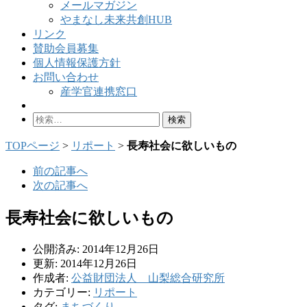
メールマガジン
やまなし未来共創HUB
リンク
賛助会員募集
個人情報保護方針
お問い合わせ
産学官連携窓口
検
索:
TOPページ
>
リポート
>
長寿社会に欲しいもの
前の記事へ
次の記事へ
長寿社会に欲しいもの
公開済み: 2014年12月26日
更新: 2014年12月26日
作成者:
公益財団法人 山梨総合研究所
カテゴリー:
リポート
タグ:
まちづくり