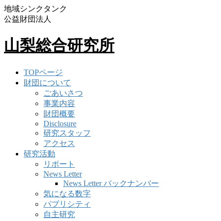
地域シンクタンク
公益財団法人
山梨総合研究所
TOPページ
財団について
ごあいさつ
事業内容
財団概要
Disclosure
研究スタッフ
アクセス
研究活動
リポート
News Letter
News Letter バックナンバー
気になる数字
パブリシティ
自主研究