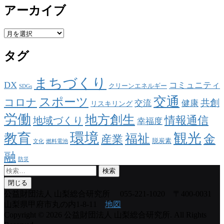
アーカイブ
ア
ー
タグ
カ
イ
ブ
まちづくり
DX
コミュニティ
クリーンエネルギー
SDGs
交通
スポーツ
コロナ
共創
交流
健康
リスキリング
労働
地方創生
情報通信
地域づくり
幸福度
環境
観光
教育
福祉
金
産業
脱炭素
文化
燃料電池
融
防災
検
索:
閉じる
公益財団法人 山梨総合研究所
055-221-1020 〒400-0031
山梨県甲府市丸の内1-8-11
地図
Copyright © 2026 公益財団法人 山梨総合研究所. All Rights