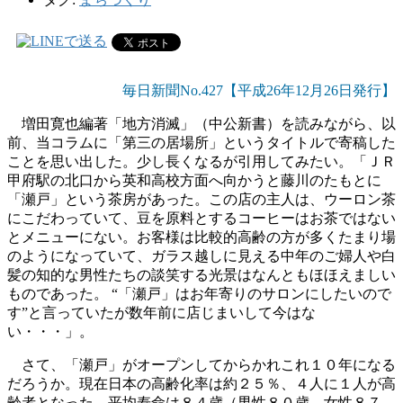
毎日新聞No.427【平成26年12月26日発行】
増田寛也編著「地方消滅」（中公新書）を読みながら、以
前、当コラムに「第三の居場所」というタイトルで寄稿した
ことを思い出した。少し長くなるが引用してみたい。「ＪＲ
甲府駅の北口から英和高校方面へ向かうと藤川のたもとに
「瀬戸」という茶房があった。この店の主人は、ウーロン茶
にこだわっていて、豆を原料とするコーヒーはお茶ではない
とメニューにない。お客様は比較的高齢の方が多くたまり場
のようになっていて、ガラス越しに見える中年のご婦人や白
髪の知的な男性たちの談笑する光景はなんともほほえましい
ものであった。 “「瀬戸」はお年寄りのサロンにしたいので
す”と言っていたが数年前に店じまいして今はな
い・・・」。
さて、「瀬戸」がオープンしてからかれこれ１０年になる
だろうか。現在日本の高齢化率は約２５％、４人に１人が高
齢者となった。平均寿命は８４歳（男性８０歳、女性８７