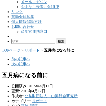
メールマガジン
やまなし未来共創HUB
リンク
賛助会員募集
個人情報保護方針
お問い合わせ
産学官連携窓口
検
索:
TOPページ
>
リポート
>
五月病になる前に
前の記事へ
次の記事へ
五月病になる前に
公開済み: 2015年4月17日
更新: 2015年4月17日
作成者:
公益財団法人 山梨総合研究所
カテゴリー:
リポート
タグ:
福祉
,
環境