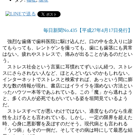
毎日新聞No.435【平成27年4月17日発行】
強烈な歯痛で歯科医院に駆け込んだ。口の中を念入りに診
てもらっても、レントゲンを撮っても、歯にも歯茎にも異常
はない。疲れやストレスで、痛みが出ることがあるのだとい
う。
ストレス社会という言葉に耳慣れてずいぶん経つ。ストレ
スにさらされない人など、ほとんどいないのかもしれない。
インターネットでストレスと検索すれば、あっという間に膨
大な数の情報が現れ、書店にはイライラを溜めない方法とい
ったハウツー本等であふれている。この「魔」から逃れよう
と、多くの人が必死でもがいている姿を垣間見ているよう
だ。
ストレスすべてが悪いわけではない。適度なものなら生産
性を上げるとも言われている。しかし、一定の限界を超えた
時、心身に悪影響を及ぼすのだそう。現代病とも言われる
「うつ病」もその一例だ。そしてその病は時にして最悪な結