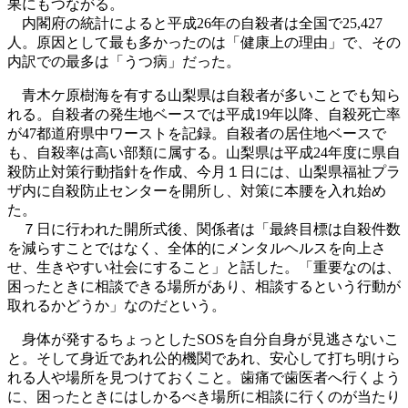
果にもつながる。
内閣府の統計によると平成26年の自殺者は全国で25,427
人。原因として最も多かったのは「健康上の理由」で、その
内訳での最多は「うつ病」だった。
青木ケ原樹海を有する山梨県は自殺者が多いことでも知ら
れる。自殺者の発生地ベースでは平成19年以降、自殺死亡率
が47都道府県中ワーストを記録。自殺者の居住地ベースで
も、自殺率は高い部類に属する。山梨県は平成24年度に県自
殺防止対策行動指針を作成、今月１日には、山梨県福祉プラ
ザ内に自殺防止センターを開所し、対策に本腰を入れ始め
た。
７日に行われた開所式後、関係者は「最終目標は自殺件数
を減らすことではなく、全体的にメンタルヘルスを向上さ
せ、生きやすい社会にすること」と話した。「重要なのは、
困ったときに相談できる場所があり、相談するという行動が
取れるかどうか」なのだという。
身体が発するちょっとしたSOSを自分自身が見逃さないこ
と。そして身近であれ公的機関であれ、安心して打ち明けら
れる人や場所を見つけておくこと。歯痛で歯医者へ行くよう
に、困ったときにはしかるべき場所に相談に行くのが当たり