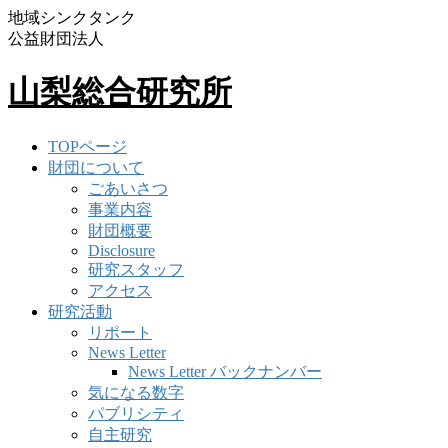
地域シンクタンク
公益財団法人
山梨総合研究所
TOPページ
財団について
ごあいさつ
事業内容
財団概要
Disclosure
研究スタッフ
アクセス
研究活動
リポート
News Letter
News Letter バックナンバー
気になる数字
パブリシティ
自主研究