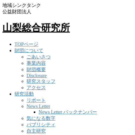
地域シンクタンク
公益財団法人
山梨総合研究所
TOPページ
財団について
ごあいさつ
事業内容
財団概要
Disclosure
研究スタッフ
アクセス
研究活動
リポート
News Letter
News Letter バックナンバー
気になる数字
パブリシティ
自主研究