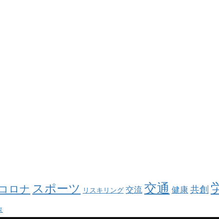
交通
スポーツ
コロナ
共創
交流
健康
リスキリング
災