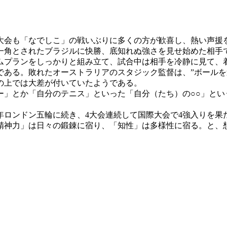
会も「なでしこ」の戦いぶりに多くの方が歓喜し、熱い声援
一角とされたブラジルに快勝、底知れぬ強さを見せ始めた相手
プランをしっかりと組み立て、試合中は相手を冷静に見て、
である。敗れたオーストラリアのスタジック監督は、”ボールを
の上では大差が付いていたようである。
」とか「自分のテニス」といった「自分（たち）の○○」とい
2年ロンドン五輪に続き、4大会連続して国際大会で4強入りを
神力」は日々の鍛錬に宿り、「知性」は多様性に宿る。と、想像