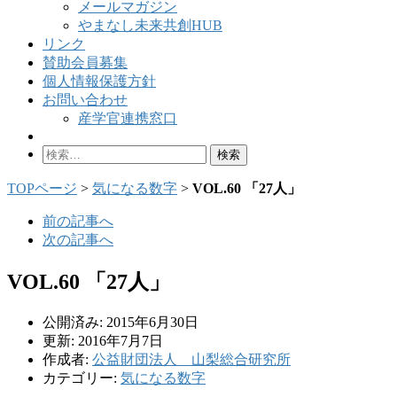
メールマガジン
やまなし未来共創HUB
リンク
賛助会員募集
個人情報保護方針
お問い合わせ
産学官連携窓口
検
索:
TOPページ
>
気になる数字
>
VOL.60 「27人」
前の記事へ
次の記事へ
VOL.60 「27人」
公開済み: 2015年6月30日
更新: 2016年7月7日
作成者:
公益財団法人 山梨総合研究所
カテゴリー:
気になる数字