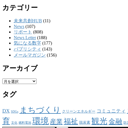
カテゴリー
未来共創HUB
(11)
News
(107)
リポート
(808)
News Letter
(188)
気になる数字
(177)
パブリシティ
(143)
メールマガジン
(156)
アーカイブ
ア
ー
タグ
カ
イ
ブ
まちづくり
DX
コミュニティ
クリーンエネルギー
SDGs
環境
観光
育
福祉
金融
産業
脱炭素
文化
燃料電池
防