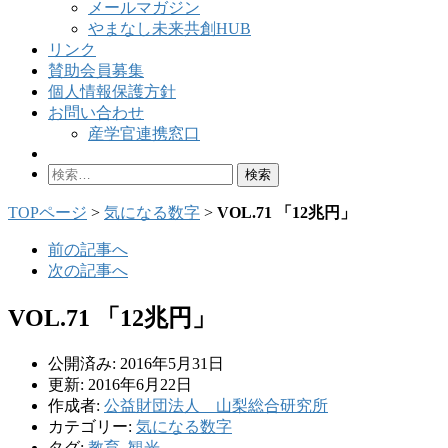
メールマガジン
やまなし未来共創HUB
リンク
賛助会員募集
個人情報保護方針
お問い合わせ
産学官連携窓口
検
索:
TOPページ
>
気になる数字
>
VOL.71 「12兆円」
前の記事へ
次の記事へ
VOL.71 「12兆円」
公開済み: 2016年5月31日
更新: 2016年6月22日
作成者:
公益財団法人 山梨総合研究所
カテゴリー:
気になる数字
タグ:
教育
,
観光