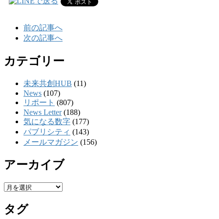
前の記事へ
次の記事へ
カテゴリー
未来共創HUB
(11)
News
(107)
リポート
(807)
News Letter
(188)
気になる数字
(177)
パブリシティ
(143)
メールマガジン
(156)
アーカイブ
ア
ー
タグ
カ
イ