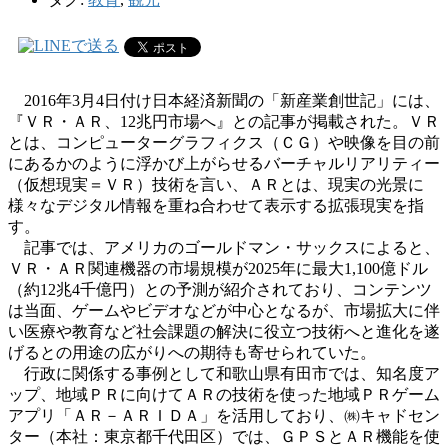
2016年3月4日付け日本経済新聞の「新産業創世記」には、
『ＶＲ・ＡＲ、12兆円市場へ』との記事が掲載された。ＶＲ
とは、コンピューターグラフィクス（ＣＧ）や映像を目の前
にあるかのように浮かび上がらせるバーチャルリアリティー
（仮想現実＝ＶＲ）技術を言い、ＡＲとは、現実の光景に
様々なデジタル情報を重ね合わせて表示する拡張現実を指
す。
記事では、アメリカのゴールドマン・サックスによると、
ＶＲ・ＡＲ関連機器の市場規模が2025年に最大1,100億ドル
（約12兆4千億円）との予測が紹介されており、コンテンツ
は当面、ゲームやビデオなどが中心となるが、市場拡大に伴
い医療や教育など社会課題の解決に役立つ技術へと進化を遂
げるとの用途の広がりへの期待も寄せられていた。
行政に関係する事例として和歌山県有田市では、知名度ア
ップ、地域ＰＲに向けてＡＲの技術を使った地域ＰＲゲーム
アプリ「ＡＲ－ＡＲＩＤＡ」を活用しており、㈱キャドセン
ター（本社：東京都千代田区）では、ＧＰＳとＡＲ機能を使