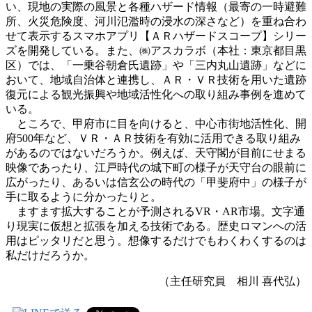
い、現地の実際の風景と各種ハザード情報（最寄の一時避難
所、火災危険度、河川氾濫時の浸水の深さなど）を重ね合わ
せて表示するスマホアプリ【ＡＲハザードスコープ】シリー
ズを開発している。また、㈱アスカラボ（本社：東京都目黒
区）では、「一乗谷朝倉氏遺跡」や「三内丸山遺跡」などに
おいて、地域自治体と連携し、ＡＲ・ＶＲ技術を用いた遺跡
復元による観光振興や地域活性化への取り組み事例を進めて
いる。
ところで、甲府市に目を向けると、中心市街地活性化、開
府500年など、ＶＲ・ＡＲ技術を有効に活用できる取り組み
があるのではないだろうか。例えば、天守閣が目前にせまる
映像であったり、江戸時代の城下町の様子が天守台の眼前に
広がったり、あるいは信玄公の時代の「甲斐府中」の様子が
手に取るように分かったりと。
ますます拡大することが予測されるVR・AR市場。文字通
り現実に仮想と拡張を加える技術である。歴史ロマンへの活
用はピッタリだと思う。想像するだけでもわくわくするのは
私だけだろうか。
（主任研究員 相川 喜代弘）