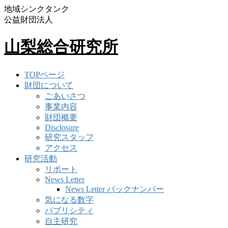
地域シンクタンク
公益財団法人
山梨総合研究所
TOPページ
財団について
ごあいさつ
事業内容
財団概要
Disclosure
研究スタッフ
アクセス
研究活動
リポート
News Letter
News Letter バックナンバー
気になる数字
パブリシティ
自主研究