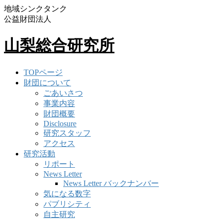
地域シンクタンク
公益財団法人
山梨総合研究所
TOPページ
財団について
ごあいさつ
事業内容
財団概要
Disclosure
研究スタッフ
アクセス
研究活動
リポート
News Letter
News Letter バックナンバー
気になる数字
パブリシティ
自主研究