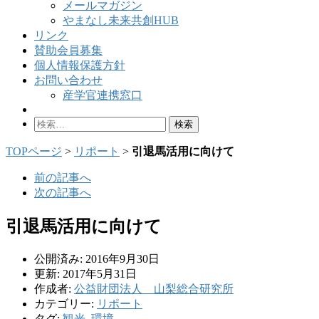
メールマガジン
やまなし未来共創HUB
リンク
賛助会員募集
個人情報保護方針
お問い合わせ
産学官連携窓口
検
索:
TOPページ
>
リポート
>
引退馬活用に向けて
前の記事へ
次の記事へ
引退馬活用に向けて
公開済み: 2016年9月30日
更新: 2017年5月31日
作成者:
公益財団法人 山梨総合研究所
カテゴリー:
リポート
タグ:
観光
,
環境