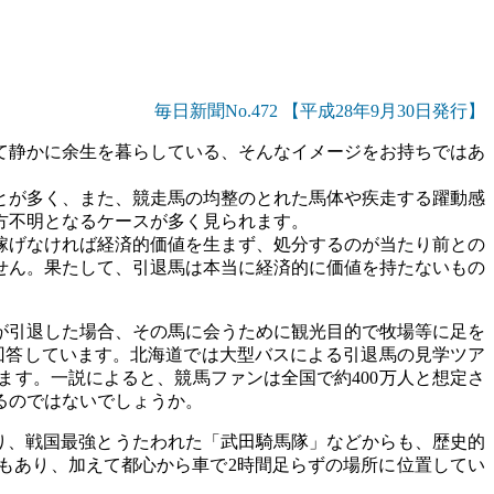
毎日新聞No.472 【平成28年9月30日発行】
て静かに余生を暮らしている、そんなイメージをお持ちではあ
とが多く、また、競走馬の均整のとれた馬体や疾走する躍動感
方不明となるケースが多く見られます。
稼げなければ経済的価値を生まず、処分するのが当たり前との
せん。果たして、引退馬は本当に経済的に価値を持たないもの
が引退した場合、その馬に会うために観光目的で牧場等に足を
回答しています。北海道では大型バスによる引退馬の見学ツア
す。一説によると、競馬ファンは全国で約400万人と想定さ
るのではないでしょうか。
り、戦国最強とうたわれた「武田騎馬隊」などからも、歴史的
』もあり、加えて都心から車で2時間足らずの場所に位置してい