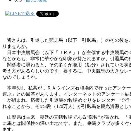
皆さんは、引退した競走馬（以下「引退馬」）のその後をご
りませんか。
日本中央競馬会（以下「ＪＲＡ」）が主催する中央競馬のＧ
などからも、非常に華やかな印象が持たれますが、引退馬の
関係者に尋ねると、その多くが廃用（処分）されている状況
考え方があるらしいのです。要するに、中央競馬の大きなレ
なのでしょうか。
本年6月、私共がＪＲＡウインズ石和場内で行ったアンケー
運ぶ」との回答があります。インターネットのアンケート結
ーが組まれ、応援した引退馬の牧場めぐりをレンタカーで行
れることから、その3割（120万人）が引退馬を観光資源と
山梨県は古来、朝廷の直轄牧場である“御牧”が置かれ、「
に馬とは関係性の深い土地です。また、乗馬クラブが多く存在
ます。