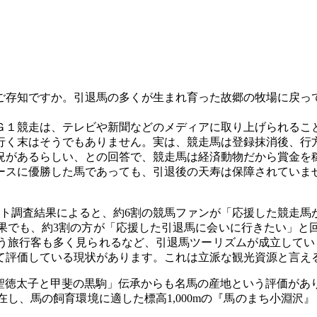
存知ですか。引退馬の多くが生まれ育った故郷の牧場に戻っ
１競走は、テレビや新聞などのメディアに取り上げられるこ
行く末はそうでもありません。実は、競走馬は登録抹消後、行
があるらしい、との回答で、競走馬は経済動物だから賞金を
ースに優勝した馬であっても、引退後の天寿は保障されていま
ト調査結果によると、約6割の競馬ファンが「応援した競走馬
果でも、約3割の方が「応援した引退馬に会いに行きたい」と
う旅行客も多く見られるなど、引退馬ツーリズムが成立していま
して評価している現状があります。これは立派な観光資源と言え
聖徳太子と甲斐の黒駒」伝承からも名馬の産地という評価があ
し、馬の飼育環境に適した標高1,000mの『馬のまち小淵沢