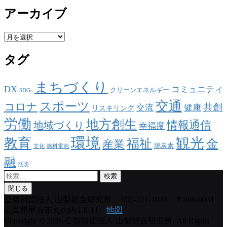
アーカイブ
ア
ー
タグ
カ
イ
ブ
まちづくり
DX
コミュニティ
クリーンエネルギー
SDGs
交通
スポーツ
コロナ
共創
交流
健康
リスキリング
労働
地方創生
情報通信
地域づくり
幸福度
環境
観光
教育
福祉
金
産業
脱炭素
文化
燃料電池
融
防災
検
索:
閉じる
公益財団法人 山梨総合研究所
055-221-1020 〒400-0031
山梨県甲府市丸の内1-8-11
地図
Copyright © 2026 公益財団法人 山梨総合研究所. All Rights