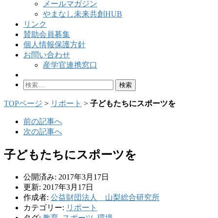
メールマガジン
やまなし未来共創HUB
リンク
賛助会員募集
個人情報保護方針
お問い合わせ
産学官連携窓口
検
索:
TOPページ
>
リポート
>
子どもたちにスポーツを
前の記事へ
次の記事へ
子どもたちにスポーツを
公開済み: 2017年3月17日
更新: 2017年3月17日
作成者:
公益財団法人 山梨総合研究所
カテゴリー:
リポート
タグ:
教育
,
スポーツ
,
環境