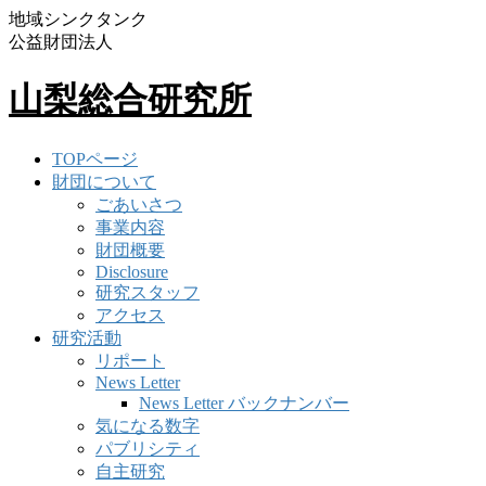
地域シンクタンク
公益財団法人
山梨総合研究所
TOPページ
財団について
ごあいさつ
事業内容
財団概要
Disclosure
研究スタッフ
アクセス
研究活動
リポート
News Letter
News Letter バックナンバー
気になる数字
パブリシティ
自主研究