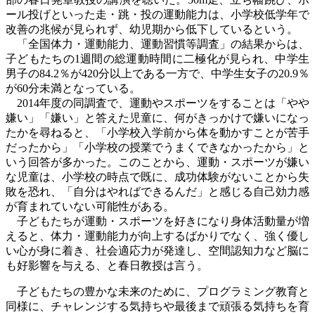
ール投げといった走・跳・投の運動能力は、小学校低学年で
改善の兆候が見られず、幼児期から低下しているという。
「全国体力・運動能力、運動習慣等調査」の結果からは、
子どもたちの
1
週間の総運動時間に二極化が見られ、中学生
男子の
84.2
％が
420
分以上である一方で、中学生女子の
20.9
％
が
60
分未満となっている。
2014
年度の同調査で、運動やスポーツをすることは「やや
嫌い」「嫌い」と答えた児童に、何がきっかけで嫌いになっ
たかを尋ねると、「小学校入学前から体を動かすことが苦手
だったから」「小学校の授業でうまくできなかったから」と
いう回答が多かった。このことから、運動・スポーツが嫌い
な児童は、小学校の時点で既に、成功体験がないことから失
敗を恐れ、「自分はやればできるんだ」と感じる自己効力感
が育まれていない可能性がある。
子どもたちが運動・スポーツを好きになり身体活動量が増
えると、体力・運動能力が向上するばかりでなく、強く優し
い心が身に着き、社会適応力が発達し、空間認知力など脳に
も好影響を与える、と春日教授は言う。
子どもたちの豊かな未来のために、プログラミング教育と
同様に、チャレンジする気持ちや最後まで頑張る気持ちを育