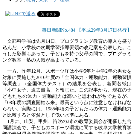
毎日新聞No.484 【平成29年3月17日発行】
文部科学省は先月
14
日、プログラミング教育の導入を盛り
込んだ、小学校の次期学習指導要領の改定案を公表した。こ
うした影響もあって、子どもを持つ父母の間で、プログラミ
ング教室・塾の人気が高まっている。
一方、昨年
12
月、スポーツ庁は小学
5
年と中学
2
年の男女を
対象に実施した
2016
年度の「全国体力・運動能力、運動習慣
等調査」（全国体力テスト）の結果を公表し、新聞各紙は
「小中女子、過去最高」と報じた。この記事から、現在の子
どもたちの体力・運動能力は高いと思われがちであるが、
「
08
年度の調査開始以来」最高という点に注意しなければな
らない。実際には、
1985
年頃の子どもたちの体力・運動能力
と比較すると依然として低い水準にある。
1
月に、山梨、甲州、笛吹の
3
市の教育委員会が開催した合
同講演会で、子どものスポーツ環境に関する岐阜大学教育学
部の春日晃章教授の講演を聴いた。
50m
走、立ち幅跳び、ボ