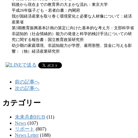
戦後から現在までの教育界の大まかな流れ：東京大学
平成26年版子ども・若者白書：内閣府
我が国経済産業を取り巻く環境変化と必要な人材像について：経済
産業省
第3期教育振興基本計画の策定に向けた基本的な考え方：文部科学省
非認知的（社会情緒的）能力の発達と科学的検討手法についての研
究に関する報告書：国立教育政策研究所
幼少期の家庭環境、非認知能力が学歴、雇用形態、賃金に与える影
響：（独）経済産業研究所
前の記事へ
次の記事へ
カテゴリー
未来共創HUB
(11)
News
(107)
リポート
(807)
News Letter
(188)