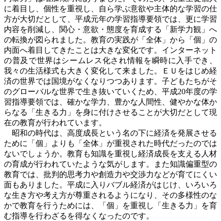
に着目し、個性を重視し、自ら学ぶ意欲や主体的な学習の仕
方が大切だとして、平成元年の学習指導要領では、更に学習
内容を削減し、関心・意欲・態度を育成する「新学力観」へ
の転換が図られました。教育の実践が「全体」から「個」の
内面へ着目してきたことは大きな変化です。インターネット
の普及で世界はシームレス化され情報を瞬時に入手でき、
我々の生活様式も大きく変化して来ました。ＥＵをはじめ経
済の世界では国境がなくなりつつあります。子どもたちがそ
のグローバルな世界で生き抜いていくため、平成
20
年度の学
習指導要領では、確かな学力、豊かな人間性、健やかな体か
らなる「生きる力」を身に付けさせることが大切だとして現
在の教育が行われています。
昭和の時代は、高度成長という名の下に経済を発展させる
ために「個」よりも「全体」が重視された時代だったのでは
ないでしょうか。教育も知識を重視し経済成長を支える人材
の育成が行われていたような気がします。また知識偏重型の
教育では、批判的思考力や創造力や交渉力などが育てにくい
面もありました。平成に入りバブル経済がはじけ、いろいろ
な生き方や考え方が尊重されるようになり、その多様性のな
かで教育を行うためには、「個」を重視し「生きる力」を育
む指導を行わざるを得なくなったのです。