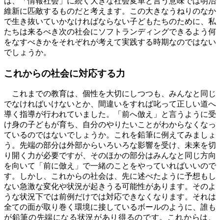
は、「情報社会」に続く大きな社会変革と言う意味では明治
維新に匹敵するものだと考えます。この大きなうねりのなか
で生き抜いていかなければならない子どもたちのために、私
たちは来るべき次の社会にソフトランディングできるよう何
をなすべきかをそれぞれが考えて実践する時期なのではない
でしょうか。
これからの社会に対応する力
これまでの教育は、個性を大切にしつつも、みんなと同じ
でなければいけないとか、間違いをすれば叱って正しい道へ
導く指導が行われていました。「前へ倣え」と言うように受
け身の子どもが育ち、自分のやりたいことがわからなくなっ
ているのではないでしょうか。これを鉛筆に例えてみましょ
う。先端の部分は外部からいろいろな影響を受け、未来を切
り開く力が必要ですが、そのほかの部分はみんなと同じ方向
を向いて「前に倣え」で一緒のことをやっていればいいので
す。しかし、これからの社会は、先に述べたように予想もし
ない急激な変化や状況が起きうる可能性があります。そのよ
うな状況下では前例だけでは対応できなくなります。それは
全ての面が取り巻く環境に接しているボールのように、誰も
が鉛筆の先端になる状況があり得るのです。これからは、