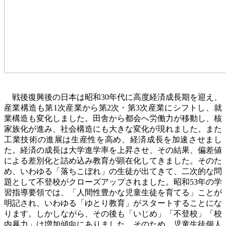
戦後復興後の日本は昭和
30
年代に高度経済成長期を迎え、
産業構造も第
1
次産業から第
2
次・第
3
次産業にシフトし、就
業構造も変化しました。田舎から都会へ労働力が移動し、核
家族化が進み、社会構造にも大きな変化が現れました。また
工業技術の進展は生産性を高め、経済成長を加速させまし
た。経済の成長は大学進学率を上昇させ、その結果、偏差値
による差別化と詰め込み教育が顕在化してきました。そのた
め、いわゆる「落ちこぼれ」の生徒が出てきて、二次的な問
題として不登校がクローズアップされました。昭和
53
年の学
習指導要領では、「人間性豊かな児童生徒を育てる」ことが
明記され、いわゆる「ゆとり教育」がスタートすることにな
ります。しかしながら、その後も「いじめ」「不登校」「校
内暴力」は増加傾向にありました。そのため、児童生徒個人