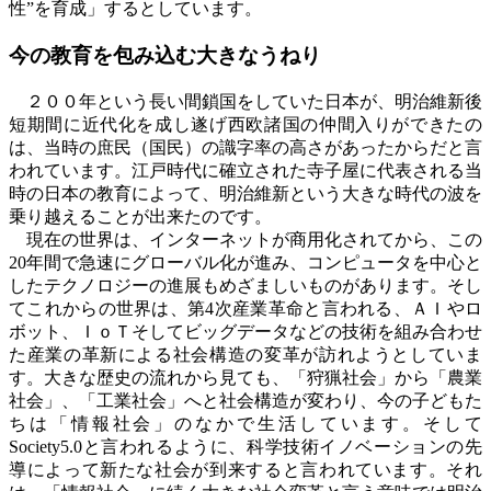
性”を育成」するとしています。
今の教育を包み込む大きなうねり
２００年という長い間鎖国をしていた日本が、明治維新後
短期間に近代化を成し遂げ西欧諸国の仲間入りができたの
は、当時の庶民（国民）の識字率の高さがあったからだと言
われています。江戸時代に確立された寺子屋に代表される当
時の日本の教育によって、明治維新という大きな時代の波を
乗り越えることが出来たのです。
現在の世界は、インターネットが商用化されてから、この
20
年間で急速にグローバル化が進み、コンピュータを中心と
したテクノロジーの進展もめざましいものがあります。そし
てこれからの世界は、第
4
次産業革命と言われる、ＡＩやロ
ボット、ＩｏＴそしてビッグデータなどの技術を組み合わせ
た産業の革新による社会構造の変革が訪れようとしていま
す。大きな歴史の流れから見ても、「狩猟社会」から「農業
社会」、「工業社会」へと社会構造が変わり、今の子どもた
ちは「情報社会」のなかで生活しています。そして
Society5.0
と言われるように、科学技術イノベーションの先
導によって新たな社会が到来すると言われています。それ