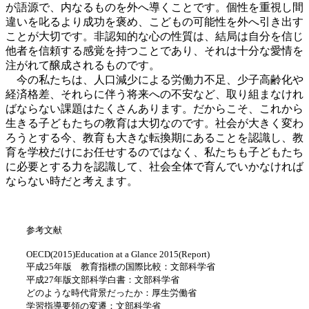
が語源で、内なるものを外へ導くことです。個性を重視し間
違いを叱るより成功を褒め、こどもの可能性を外へ引き出す
ことが大切です。非認知的な心の性質は、結局は自分を信じ
他者を信頼する感覚を持つことであり、それは十分な愛情を
注がれて醸成されるものです。
今の私たちは、人口減少による労働力不足、少子高齢化や
経済格差、それらに伴う将来への不安など、取り組まなけれ
ばならない課題はたくさんあります。だからこそ、これから
生きる子どもたちの教育は大切なのです。社会が大きく変わ
ろうとする今、教育も大きな転換期にあることを認識し、教
育を学校だけにお任せするのではなく、私たちも子どもたち
に必要とする力を認識して、社会全体で育んでいかなければ
ならない時だと考えます。
参考文献
OECD(2015)Education at a Glance 2015(Report)
平成25年版 教育指標の国際比較：文部科学省
平成27年版文部科学白書：文部科学省
どのような時代背景だったか：厚生労働省
学習指導要領の変遷：文部科学省