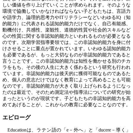
しい価値を作り上げていくことが求められます。そのような
環境で協働していかなければならない子どもたちは、言語力
や語学力、論理的思考力や
IT
リテラシーなどいわゆる
IQ
（知
的能力）に代表される認知的能力だけでなく、自己有能感、
動機付け、共感性、楽観性、道徳的性質や社会的スキルなど
心の性質に関する非認知的能力といわれるものが必要となる
のです。次期学習指導要領では、この非認知的能力を身に付
けさせることに重点が置かれています。いわゆる認知的能力
も必要であるが、もっと大切なものが非認知的能力であると
言うことです。この非認知的能力は知性を働かせる別のチカ
ラをもち、その後の人生に大きく係わるという研究も行われ
ています。非認知的能力は後天的に獲得可能なものであるた
め、個人の意志だけではなく教育によって高めることも可能
なのです。非認知的能力が大きく取り上げられるようになっ
たのは最近で、そのため測定法や指導法についての研究が始
まったというのが現状です。子どもたちの非認知的能力を高
めてあげることが、これからの教育に必要なことなのです。
エピローグ
Education
は、ラテン語の「
e
－外へ」と「
ducere
－導く」