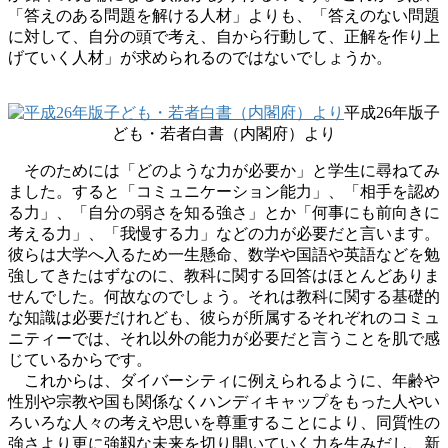
「答えのある問題を解ける人材」よりも、「答えのない問題
に対して、自分の頭で考え、自から行動して、正解を作り上
げていく人材」が求められるのではないでしょうか。
平成
26
年版子
ども・若者白書（内閣府）より
そのためには「どのような力が必要か」と学生に尋ねてみ
ました。すると「コミュニケーション能力」、「相手を認め
る力」、「自分の弱さを知る強さ」とか「何事にも前向きに
考える力」、「我慢する力」などの力が必要だと言います。
彼らは大学へ入るため一生懸命、数学や国語や英語などを勉
強してきたはずなのに、教科に関する回答はほとんどありま
せんでした。何故なのでしょう。それは教科に関する基礎的
な知識は必要だけれども、彼らが所属するそれぞれのコミュ
ニティーでは、それ以外の能力が必要だと言うことを肌で感
じているからです。
これからは、ダイバーシティに例えられるように、年齢や
性別や宗教や国も関係なくハンディキャップをもった人やい
ろいろな人々の考えや思いを尊重することにより、同質性の
強さより更に強靱な未来を切り開いていく力を生みだし、新