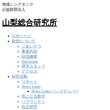
地域シンクタンク
公益財団法人
山梨総合研究所
TOPページ
財団について
ごあいさつ
事業内容
財団概要
Disclosure
研究スタッフ
アクセス
研究活動
リポート
News Letter
News Letter バックナンバー
気になる数字
パブリシティ
自主研究