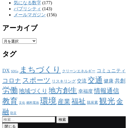
気になる数字
(177)
パブリシティ
(143)
メールマガジン
(156)
アーカイブ
ア
ー
タグ
カ
イ
ブ
まちづくり
DX
コミュニティ
クリーンエネルギー
SDGs
交通
スポーツ
コロナ
共創
交流
健康
リスキリング
労働
地方創生
情報通信
地域づくり
幸福度
環境
観光
教育
福祉
金
産業
脱炭素
文化
燃料電池
融
防災
検
索:
閉じる