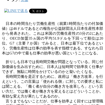
日本の時間当たり労働生産性（就業
1
時間当たりの付加価
値）は
46
ドルであるとの報告が公益財団法人日本生産性本部
から発表された。これは米国の労働生産性の
3
分の
2
にあた
り、
OECD
加盟
35
ヵ国の平均
51.9
ドルを下回って順位は
20
位。
G7
（主要７か国）でみると、日本は最下位であるとい
う。労働生産性は仕事の効率を表す指標である。すなわち日
本は
G7
の中で最も仕事の効率が悪い国ということになる。
折りしも日本では長時間労働が問題となっている。同じ付
加価値を生み出すために、日本人は短時間で効率良く仕事が
できず、無駄に時間をかけているのかと疑いたくなる。
長時間労働を是正するために、政府は「働き方改革」を行
えという。この言葉は「使われる側」に対しての要求と私に
は聞こえる。「働く者が自分の働き方を改革しろ」という言
い方だ。では働く者が働き方を変えるとはどういうことか。
有効な変え方が果たしてあるのか。
言うまでもないことだが、仕事を効率よく回すには管理職