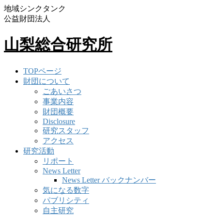
地域シンクタンク
公益財団法人
山梨総合研究所
TOPページ
財団について
ごあいさつ
事業内容
財団概要
Disclosure
研究スタッフ
アクセス
研究活動
リポート
News Letter
News Letter バックナンバー
気になる数字
パブリシティ
自主研究