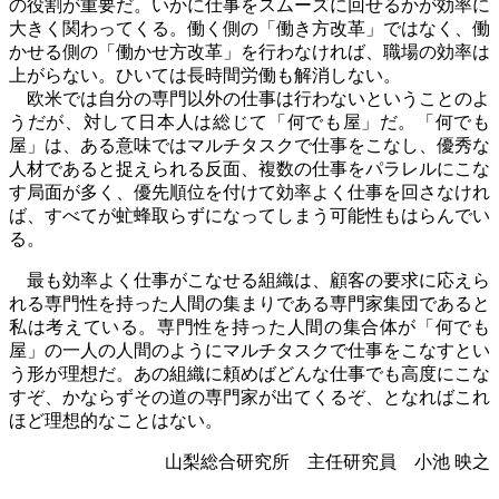
の役割が重要だ。いかに仕事をスムーズに回せるかが効率に
大きく関わってくる。働く側の「働き方改革」ではなく、働
かせる側の「働かせ方改革」を行わなければ、職場の効率は
上がらない。ひいては長時間労働も解消しない。
欧米では自分の専門以外の仕事は行わないということのよ
うだが、対して日本人は総じて「何でも屋」だ。「何でも
屋」は、ある意味ではマルチタスクで仕事をこなし、優秀な
人材であると捉えられる反面、複数の仕事をパラレルにこな
す局面が多く、優先順位を付けて効率よく仕事を回さなけれ
ば、すべてが虻蜂取らずになってしまう可能性もはらんでい
る。
最も効率よく仕事がこなせる組織は、顧客の要求に応えら
れる専門性を持った人間の集まりである専門家集団であると
私は考えている。専門性を持った人間の集合体が「何でも
屋」の一人の人間のようにマルチタスクで仕事をこなすとい
う形が理想だ。あの組織に頼めばどんな仕事でも高度にこな
すぞ、かならずその道の専門家が出てくるぞ、となればこれ
ほど理想的なことはない。
山梨総合研究所 主任研究員 小池 映之