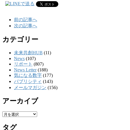
前の記事へ
次の記事へ
カテゴリー
未来共創HUB
(11)
News
(107)
リポート
(807)
News Letter
(188)
気になる数字
(177)
パブリシティ
(143)
メールマガジン
(156)
アーカイブ
ア
ー
タグ
カ