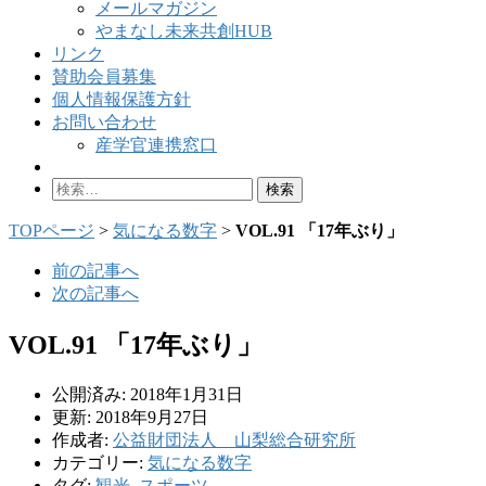
メールマガジン
やまなし未来共創HUB
リンク
賛助会員募集
個人情報保護方針
お問い合わせ
産学官連携窓口
検
索:
TOPページ
>
気になる数字
>
VOL.91 「17年ぶり」
前の記事へ
次の記事へ
VOL.91 「17年ぶり」
公開済み: 2018年1月31日
更新: 2018年9月27日
作成者:
公益財団法人 山梨総合研究所
カテゴリー:
気になる数字
タグ:
観光
,
スポーツ