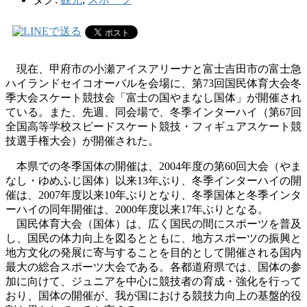
現在、甲府市の小瀬アイスアリーナと富士吉田市の富士急
ハイランドセイコオーバルを会場に、第
73
回国民体育大会冬
季大会スケート競技会「富士の国やまなし国体」が開催され
ている。また、先週、同会場で、冬季インターハイ（第67回
全国高等学校スピードスケート競技・フィギュアスケート競
技選手権大会）が開催された。
本県での冬季国体の開催は、
2004
年度の第
60
回大会（やま
なし・ゆめふじ国体）以来
13
年ぶり、冬季インターハイの開
催は、
2007
年度以来
10
年ぶりとなり、冬季国体と冬季インタ
ーハイの同年開催は、
2000
年度以来
17
年ぶりとなる。
国民体育大会（国体）は、広く国民の間にスポーツを普及
し、国民の体力向上を図るとともに、地方スポーツの振興と
地方文化の発展に寄与することを目的として開催される国内
最大の総合スポーツ大会である。各都道府県では、国体の参
加に向けて、ジュニアを中心に競技者の育成・強化を行って
おり、国体の開催が、我が国における競技力向上の基盤的役