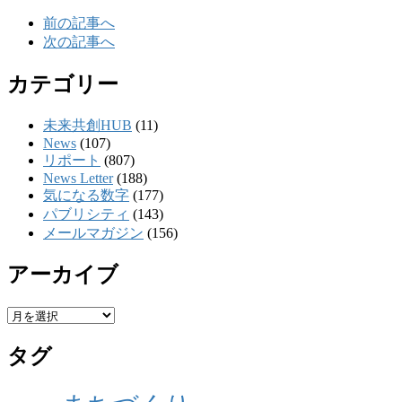
前の記事へ
次の記事へ
カテゴリー
未来共創HUB
(11)
News
(107)
リポート
(807)
News Letter
(188)
気になる数字
(177)
パブリシティ
(143)
メールマガジン
(156)
アーカイブ
ア
ー
タグ
カ
イ
ブ