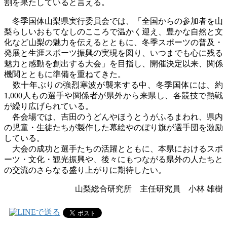
割を果たしていると言える。
冬季国体山梨県実行委員会では、「全国からの参加者を山
梨らしいおもてなしのこころで温かく迎え、豊かな自然と文
化など山梨の魅力を伝えるとともに、冬季スポーツの普及・
発展と生涯スポーツ振興の実現を図り、いつまでも心に残る
魅力と感動を創出する大会」を目指し、開催決定以来、関係
機関とともに準備を重ねてきた。
数十年ぶりの強烈寒波が襲来する中、冬季国体には、約
1,000
人もの選手や関係者が県外から来県し、各競技で熱戦
が繰り広げられている。
各会場では、吉田のうどんやほうとうがふるまわれ、県内
の児童・生徒たちが製作した幕絵やのぼり旗が選手団を激励
している。
大会の成功と選手たちの活躍とともに、本県におけるスポ
ーツ・文化・観光振興や、後々にもつながる県外の人たちと
の交流のさらなる盛り上がりに期待したい。
山梨総合研究所 主任研究員 小林 雄樹