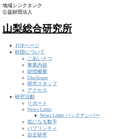
地域シンクタンク
公益財団法人
山梨総合研究所
TOPページ
財団について
ごあいさつ
事業内容
財団概要
Disclosure
研究スタッフ
アクセス
研究活動
リポート
News Letter
News Letter バックナンバー
気になる数字
パブリシティ
自主研究