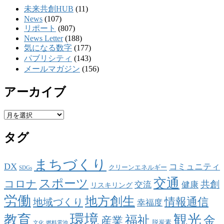
未来共創HUB
(11)
News
(107)
リポート
(807)
News Letter
(188)
気になる数字
(177)
パブリシティ
(143)
メールマガジン
(156)
アーカイブ
ア
ー
タグ
カ
イ
ブ
まちづくり
DX
コミュニティ
クリーンエネルギー
SDGs
交通
スポーツ
コロナ
共創
交流
健康
リスキリング
労働
地方創生
情報通信
地域づくり
幸福度
環境
観光
教育
福祉
金
産業
脱炭素
文化
燃料電池