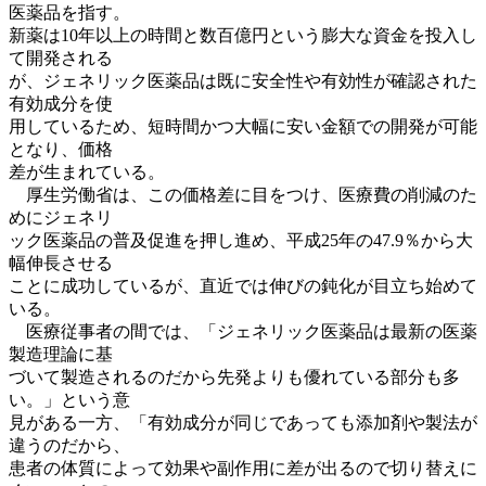
医薬品を指す。
新薬は10年以上の時間と数百億円という膨大な資金を投入し
て開発される
が、ジェネリック医薬品は既に安全性や有効性が確認された
有効成分を使
用しているため、短時間かつ大幅に安い金額での開発が可能
となり、価格
差が生まれている。
厚生労働省は、この価格差に目をつけ、医療費の削減のた
めにジェネリ
ック医薬品の普及促進を押し進め、平成25年の47.9％から大
幅伸長させる
ことに成功しているが、直近では伸びの鈍化が目立ち始めて
いる。
医療従事者の間では、「ジェネリック医薬品は最新の医薬
製造理論に基
づいて製造されるのだから先発よりも優れている部分も多
い。」という意
見がある一方、「有効成分が同じであっても添加剤や製法が
違うのだから、
患者の体質によって効果や副作用に差が出るので切り替えに