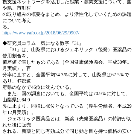
携支援ネットワークを活用した起業・創業支援について、国
や県、市町村
の取り組みの概要をまとめ、より活性化していくための課題
について考え
る。
https://www.yafo.or.jp/2018/06/29/9907/
◆研究員コラム 気になる数字『31』
「31」は、山梨県におけるジェネリック（後発）医薬品の
使用割合を、
偏差値で表したものである（全国健康保険協会、平成30年1
月実績）。百
分率に直すと、全国平均74.3％に対して、山梨県は67.5％で
あり、47都道
府県のなかで46位に沈んでいる。
また、国の調査においても、全国平均は70.9％に対して、
山梨県は64.9
％に止まり、同様に46位となっている（厚生労働省、平成29
年12月実績）。
ジェネリック医薬品とは、新薬（先発医薬品）の特許が切
れた後に販売
される、新薬と同じ有効成分で同じ効き目を持つ価格の安い