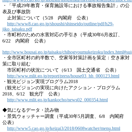
・「平成29年教育・保育施設等における事故報告集計」の公
表及び事故防
止対策について（5/28 内閣府 公表）
http://www8.cao.go.jp/shoushi/shinseido/outline/pdf/h29-
jiko_taisaku.pdf
・市町村のための水害対応の手引き（平成30年6月改訂、
6/22 内閣府 公表）
http://www.bousai.go.jp/taisaku/chihogyoumukeizoku/index.html#sui
・全市区町村の約半数で、空家等対策計画を策定：空き家対
策に取り組む
市区町村の状況について（6/13 国土交通省 公表）
http://www.mlit.go.jp/report/press/house03_hh_000123.html
・観光ビジョン実現プログラム2018
（観光ビジョンの実現に向けたアクション・プログラム
2018、6/12 観光庁 公表）
http://www.mlit.go.jp/kankocho/news02_000354.html
◆気になるデータ・読み物
・景気ウォッチャー調査（平成30年5月調査、6/8 内閣府
公表）
http://www5.cao.go.jp/keizai3/2018/0608watcher/menu.html