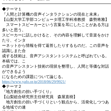
━━━━━━━━━━━━━━━━━━━━━━━━━━━
◆テーマ１
『人間と計算機の音声インタラクションの現在と未来』
【山梨大学工学部コンピュータ理工学科准教授 森勢将雅】
スマートスピーカーという言葉を耳にしたことがある方は
多いと思う。
スピーカーに話しかけると、その内容を理解して音楽をかけ
たり、インタ
ーネットから情報を得て返答したりするものだ。この音声を
認識しまた合
成する技術は、音声アシスタントシステムと呼ばれている。
本稿では、こ
の音声アシスタント技術の現状を整理し、人間と等価な対話
ができるよう
になるための課題について論じる。
https://www.yafo.or.jp/2018/06/29/9921/
◆テーマ２
『地方創生の担い手づくり』
【山梨総合研究所主任研究員 森屋直樹】
地方創生の担い手づくりという観点から、活発化しつつあ
る地域での連