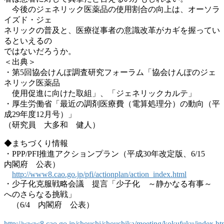
今後のジェネリック医薬品の使用割合の向上は、オーソラ
イズド・ジェ
ネリックの普及と、医療従事者の意識改革がカギを握ってい
るといえるの
ではないだろうか。
＜出典＞
・第5回協会けんぽ調査研究フォーラム「協会けんぽのジェ
ネリック医薬品
使用促進に向けた取組」、「ジェネリックカルテ」
・厚生労働省「最近の調剤医療費（電算処理分）の動向（平
成29年度12月号）」
（研究員 大多和 健人）
◆まちづくり情報
・PPP/PFI推進アクションプラン（平成30年改定版、6/15
内閣府 公表）
http://www8.cao.go.jp/pfi/actionplan/action_index.html
・少子化克服戦略会議 提言「少子化 ～静かなる有事～
へのさらなる挑戦」
（6/4 内閣府 公表）
http://www8.cao.go.jp/shoushi/shoushika/meeting/kokufuku/index.ht