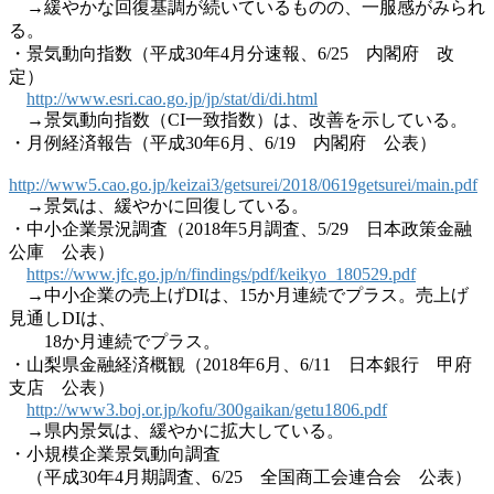
→緩やかな回復基調が続いているものの、一服感がみられ
る。
・景気動向指数（平成30年4月分速報、6/25 内閣府 改
定）
http://www.esri.cao.go.jp/jp/stat/di/di.html
→景気動向指数（CI一致指数）は、改善を示している。
・月例経済報告（平成30年6月、6/19 内閣府 公表）
http://www5.cao.go.jp/keizai3/getsurei/2018/0619getsurei/main.pdf
→景気は、緩やかに回復している。
・中小企業景況調査（2018年5月調査、5/29 日本政策金融
公庫 公表）
https://www.jfc.go.jp/n/findings/pdf/keikyo_180529.pdf
→中小企業の売上げDIは、15か月連続でプラス。売上げ
見通しDIは、
18か月連続でプラス。
・山梨県金融経済概観（2018年6月、6/11 日本銀行 甲府
支店 公表）
http://www3.boj.or.jp/kofu/300gaikan/getu1806.pdf
→県内景気は、緩やかに拡大している。
・小規模企業景気動向調査
（平成30年4月期調査、6/25 全国商工会連合会 公表）