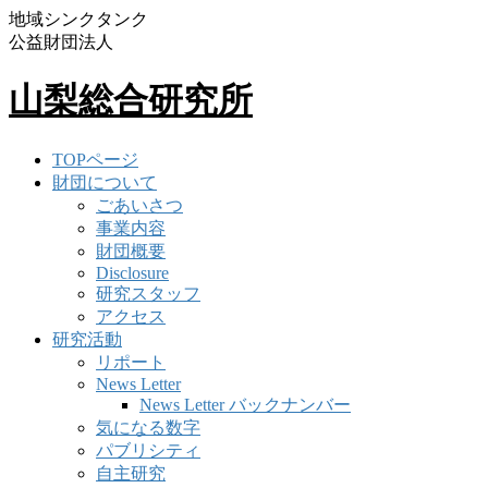
地域シンクタンク
公益財団法人
山梨総合研究所
TOPページ
財団について
ごあいさつ
事業内容
財団概要
Disclosure
研究スタッフ
アクセス
研究活動
リポート
News Letter
News Letter バックナンバー
気になる数字
パブリシティ
自主研究