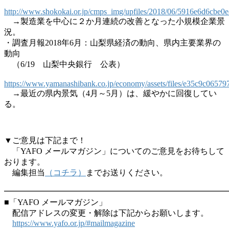
http://www.shokokai.or.jp/cmps_img/upfiles/2018/06/5916e6d6cbe
→製造業を中心に２か月連続の改善となった小規模企業景
況。
・調査月報2018年6月：山梨県経済の動向、県内主要業界の
動向
（6/19 山梨中央銀行 公表）
https://www.yamanashibank.co.jp/economy/assets/files/e35c9c065
→最近の県内景気（4月～5月）は、緩やかに回復してい
る。
▼ご意見は下記まで！
「YAFO メールマガジン」についてのご意見をお待ちして
おります。
編集担当
（コチラ）
までお送りください。
━━━━━━━━━━━━━━━━━━━━━━━━━━━
■「YAFO メールマガジン」
配信アドレスの変更・解除は下記からお願いします。
https://www.yafo.or.jp/#mailmagazine