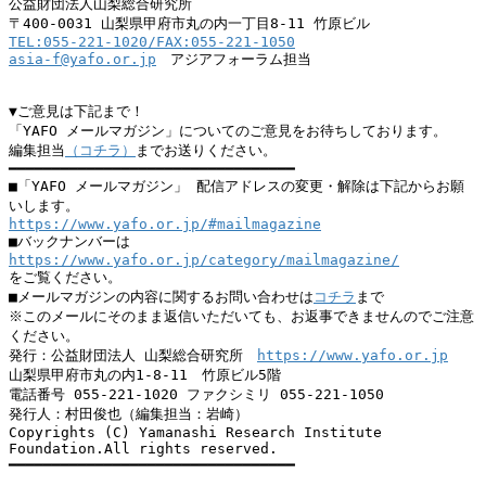
公益財団法人山梨総合研究所　

TEL:055-221-1020/FAX:055-221-1050
asia-f@yafo.or.jp
　アジアフォーラム担当

▼ご意見は下記まで！

「YAFO メールマガジン」についてのご意見をお待ちしております。

編集担当
（コチラ）
までお送りください。

━━━━━━━━━━━━━━━━━━━━━━━━━━━━━━━━━

■「YAFO メールマガジン」 配信アドレスの変更・解除は下記からお願
https://www.yafo.or.jp/#mailmagazine
https://www.yafo.or.jp/category/mailmagazine/
をご覧ください。

■メールマガジンの内容に関するお問い合わせは
コチラ
まで

※このメールにそのまま返信いただいても、お返事できませんのでご注意
ください。

発行：公益財団法人 山梨総合研究所　
https://www.yafo.or.jp
山梨県甲府市丸の内1-8-11　竹原ビル5階

電話番号 055-221-1020 ファクシミリ 055-221-1050

発行人：村田俊也（編集担当：岩崎）

Copyrights (C) Yamanashi Research Institute 
Foundation.All rights reserved.
