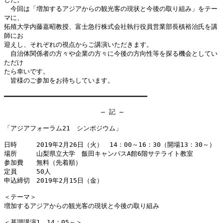
　今回は「増加するアジアからの観光客の現状と今後の取り組み」をテー
マに、

拓殖大学内藤嘉昭教授、富士急行株式会社執行役員営業部長槙裕治氏を講
師にお

迎えし、それぞれの視点からご講演いただきます。

　自治体関係者の方々や企業の方々に今後の方向性等を探る機会としてい
ただけ

たら幸いです。

　皆様のご参加をお待ちしています。

━━━━━━━━━━━━━━━━━━━━━━━━━━━━━━━━━━━━

　　　　　　　　　　　　　　　― 記 ―

「アジアフォーラム21　シンポジウム」

日時　　　2019年2月26日（火）　14：00～16：30（開場13：30～）

場所　　　山梨県立大学　飯田キャンパスA館6階サテライト教室

参加費　　無料（先着順）

定員　　　50人

申込締切　2019年2月15日（金）

＜テーマ＞

増加するアジアからの観光客の現状と今後の取り組み

＜基調講演1　14：05～＞
