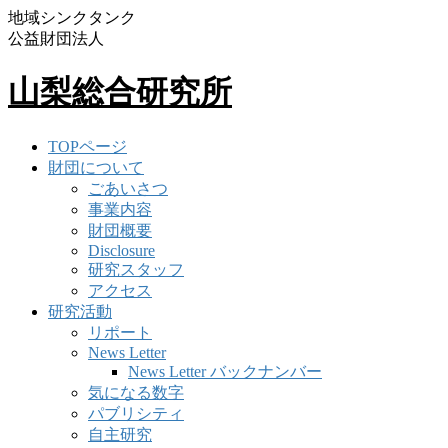
地域シンクタンク
公益財団法人
山梨総合研究所
TOPページ
財団について
ごあいさつ
事業内容
財団概要
Disclosure
研究スタッフ
アクセス
研究活動
リポート
News Letter
News Letter バックナンバー
気になる数字
パブリシティ
自主研究