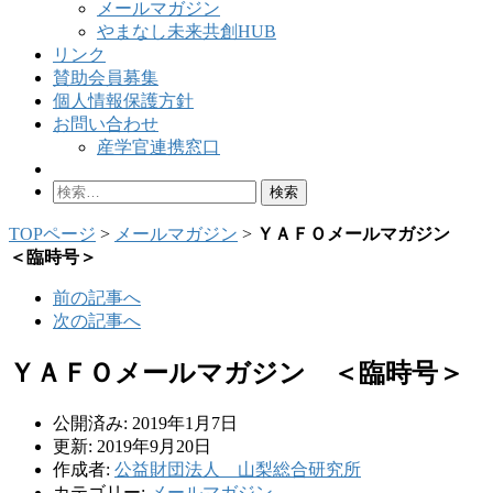
メールマガジン
やまなし未来共創HUB
リンク
賛助会員募集
個人情報保護方針
お問い合わせ
産学官連携窓口
検
索:
TOPページ
>
メールマガジン
>
ＹＡＦＯメールマガジン
＜臨時号＞
前の記事へ
次の記事へ
ＹＡＦＯメールマガジン ＜臨時号＞
公開済み: 2019年1月7日
更新: 2019年9月20日
作成者:
公益財団法人 山梨総合研究所
カテゴリー:
メールマガジン