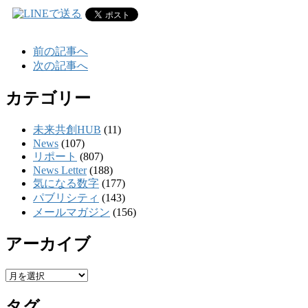
前の記事へ
次の記事へ
カテゴリー
未来共創HUB
(11)
News
(107)
リポート
(807)
News Letter
(188)
気になる数字
(177)
パブリシティ
(143)
メールマガジン
(156)
アーカイブ
ア
ー
タグ
カ