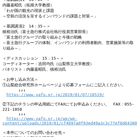
内藤嘉昭氏（拓殖大学教授）

「わが国の観光の現状と課題

～空前の活況を呈するインバウンドの課題と対策～」

＜基調講演2　14：35～＞

槙裕治氏（富士急行株式会社執行役員営業部長）

「富士急行グループの取り組みと今後の戦略

～富士急行グループの体制、インバウンドの利用者動向、営業施策等の取
り組み～」

＜ディスカッション　15：15～＞

コーディネーター：吉田均氏（山梨県立大学教授）

パネリスト：内藤嘉昭氏、槙裕治氏

＜お申し込み方法＞

①山梨総合研究所ホームページより応募フォームにご記入ください。

　　　　↓↓↓　

https://www.yafo.or.jp/2019/01/07/10519/
②下記のチラシの申込用紙にてFAXにてお申込みください。　FAX：055-
221-1050

　　　　↓↓↓　

https://www.yafo.or.jp/wp/wp-
content/uploads/2019/01/cf4b97a0f93ed49a3c3c77ef0d64380
＜本件についてのお問い合わせ先＞
