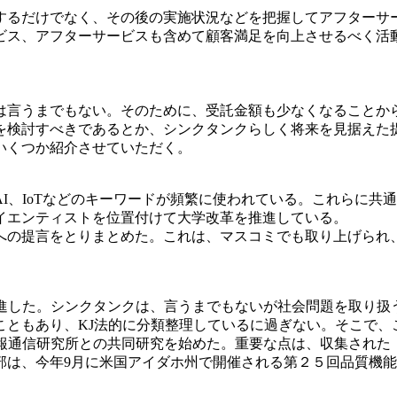
するだけでなく、その後の実施状況などを把握してアフターサ
ビス、アフターサービスも含めて顧客満足を向上させるべく活
言うまでもない。そのために、受託金額も少なくなることか
を検討すべきであるとか、シンクタンクらしく将来を見据えた
いくつか紹介させていただく。
0、AI、IoTなどのキーワードが頻繁に使われている。これら
イエンティストを位置付けて大学改革を推進している。
の提言をとりまとめた。これは、マスコミでも取り上げられ
進した。シンクタンクは、言うまでもないが社会問題を取り扱
こともあり、KJ法的に分類整理しているに過ぎない。そこで、
情報通信研究所との共同研究を始めた。重要な点は、収集された
、今年9月に米国アイダホ州で開催される第２５回品質機能展開国