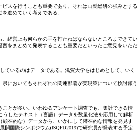
ービスを行うことも重要であり、それは山梨総研の強みとする
動を進めていく考えである。
ら、経営上も何らかの手を打たねばならないところまできてい
提言をまとめて発表することも重要だといったご意見をいただ
に共通しているのはデータである。滋賀大学をはじめとして、いく
、県においてもそれぞれの関連部署が実現策について検討願う
うことが多い。いわゆるアンケート調査でも、集計できる情
こうしたテキスト（言語）データを数量化法を応用して解析
（顕在的な）データから、いかにして潜在的な情報を発見す
際シンポジウム(ISQFD2019)で研究員が発表する予定