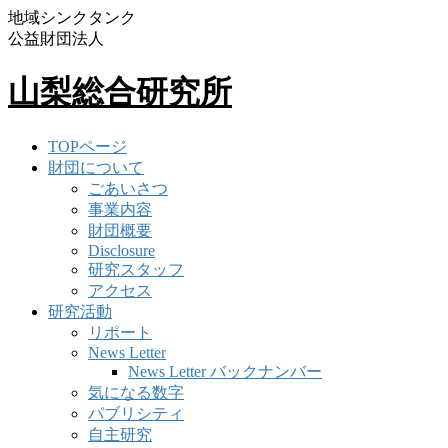
地域シンクタンク
公益財団法人
山梨総合研究所
TOPページ
財団について
ごあいさつ
事業内容
財団概要
Disclosure
研究スタッフ
アクセス
研究活動
リポート
News Letter
News Letter バックナンバー
気になる数字
パブリシティ
自主研究