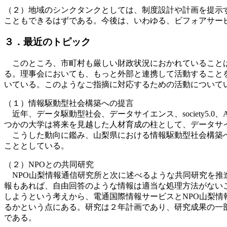
（２）地域のシンクタンクとしては、制度設計や計画を提示
こともできるはずである。今後は、いわゆる、ビフォアサー
３．最近のトピック
このところ、市町村も厳しい財政状況におかれていることは
る。理事会においても、もっと外部と連携して活動すること
いている。このようなご指摘に対応するための活動について
（１）情報駆動型社会構築への提言
近年、データ駆動型社会、データサイエンス、society5.
つかの大学は将来を見越した人材育成の柱として、データサ
こうした動向に鑑み、山梨県における情報駆動型社会構築へ
こととしている。
（２）NPOとの共同研究
NPO山梨情報通信研究所と次に述べるような共同研究を推
報もあれば、自由回答のような情報は適当な処理方法がない
しようという考えから、電通国際情報サービスとNPO山梨
るかという点にある。研究は２年計画であり、研究成果の一部は
である。