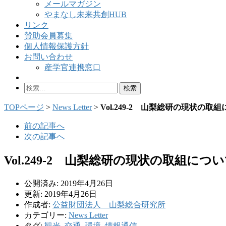
メールマガジン
やまなし未来共創HUB
リンク
賛助会員募集
個人情報保護方針
お問い合わせ
産学官連携窓口
検
索:
TOPページ
>
News Letter
>
Vol.249-2 山梨総研の現状の取
前の記事へ
次の記事へ
Vol.249-2 山梨総研の現状の取組につ
公開済み: 2019年4月26日
更新: 2019年4月26日
作成者:
公益財団法人 山梨総合研究所
カテゴリー:
News Letter
タグ:
観光
,
交通
,
環境
,
情報通信