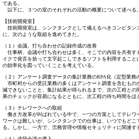
である。
以下に、３つの室のそれぞれの活動の概要について述べる
【技術開発室】
技術開発室は、シンクタンクとして備えるべきコンピタンス
に、次のような取組を進めてきた。
（１）会議、打ち合わせの記録作成の改善
仕事柄、会議や打ち合わせは多く、そこでの内容を共有する
イクで発言を拾って文字起こしできるソフトを利用すること
の効率化を図っていくことを考えている。
（２）アンケート調査データの集計業務のRPA化（定型業務
市町村からの受託業務の多くはアンケート調査を含むものが
減できないことと、集計結果が得られるまで、次の工程との
果のチェックが容易になるとともに、次工程の待ち時間をほ
（３）テレワークへの取組
働き方改革が叫ばれている中で、一つの方策としてテレワー
ワークは難しいが、シンクタンクでの仕事は、いつでもどこ
る。しかし、一方で、労務管理や情報セキュリティに関連す
（４）遠隔会議の導入