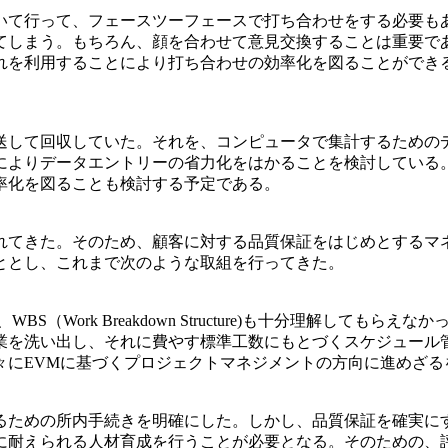
て行って、フェースツーフェースで打ち合わせをする必要も
てしまう。もちろん、顔を合わせて意見交換することは重要で
れを利用することにより打ち合わせの効率化を図ることができ
して回収していた。それを、コンピュータで集計するための
によりデータエントリーの省力化をはかることを検討している。
率化を図ることも検討する予定である。
てきた。そのため、顧客に対する品質保証をはじめとするマ
ととし、これまで次のような取組を行ってきた。
Work Breakdown Structure)も十分理解しても
業を洗い出し、それに費やす標準工数にもとづくスケジュール
々にEVMに基づくプロジェクトマネジメントの方向に進めざる
ための所内手続きを明確にした。しかし、品質保証を確実に
に耐えられる人材育成を行うことが必要となる。そのための、