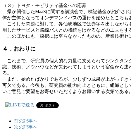
（３）トヨタ・モビリティ基金への応募
県が開催したMaaSに関する講演会で、標記基金が紹介さ
体が主体となってオンデマンドバスの運行を始めたところも
こうした問題に対して、昇仙峡地区では赤字を出しながらも
用したサービスと路線バスとの接続をはかるなどの工夫をす
このほかにも、採択には至らなかったものの、産業技術セン
４．おわりに
これまで、研究員の個人的な力量に支えられてシンクタンク
識、技術、ノウハウなどが失われてしまうという宿命から逃
る。
まだ、始めたばかりであるが、少しずつ成果が上がってきて
可欠である。今後も、研究員の能力向上とともに、組織とし
いご意見ご要望をお寄せいただくようお願いする次第である
前の記事へ
次の記事へ