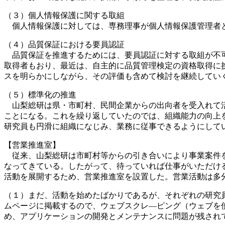
（３）個人情報保護に関する取組
個人情報保護に対しては、専務理事が個人情報保護管理者と
（４）品質保証における要員認証
品質保証を推進するためには、要員認証に対する取組が不可
取得者もおり、最近は、自主的に品質管理検定の資格取得に
スを明らかにしながら、その評価も含めて検討を継続してい
（５）標準化の推進
山梨総研は県・市町村、民間企業からの出向者を受入れて活
ことになる。これを繰り返していたのでは、組織能力の向上
研究員も円滑に組織になじみ、業務に従事できるようにして
【営業推進室】
従来、山梨総研は市町村等からの引き合いにより事業案件を
なってきている。したがって、待っていれば仕事がいただけ
活動を展開するため、営業推進室を設置した。営業活動は多
（１）まだ、活動を始めたばかりであるが、それぞれの研究
ムページに掲載するので、ウェブスクレ―ピング（ウェブを
め、アプリケーションの開発とメンテナンスに問題が残され