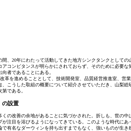
間、20年にわたって活動してきた地方シンクタンクとしての
コアコンピタンスが明らかにされておらず、そのために必要な
出向者であることにある。
的改革を進めることとして、技術開発室、品質経営推進室、営
は、こうした取組の概要について紹介させていただき、山梨総
次第である。
」の設置
余地があることに気づかされた。折しも、世の中は、AIやIoT（I
プが注目を浴びるようになってきている。このような時代にあ
論で有名なダーウィンを持ち出すまでもなく、強いものが生き