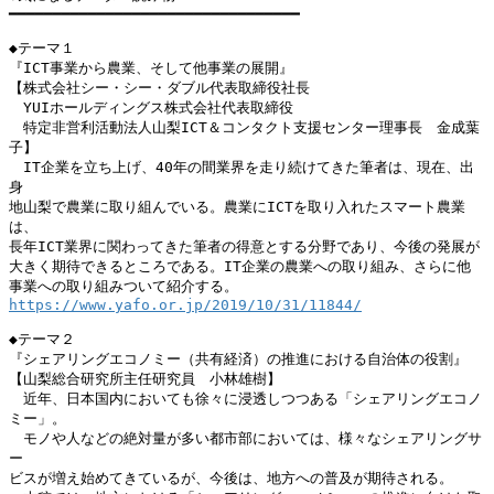
━━━━━━━━━━━━━━━━━━━━━━━━━━━━━━━━━

◆テーマ１

『ICT事業から農業、そして他事業の展開』

【株式会社シー・シー・ダブル代表取締役社長

　YUIホールディングス株式会社代表取締役

　特定非営利活動法人山梨ICT＆コンタクト支援センター理事長　金成葉
子】

　IT企業を立ち上げ、40年の間業界を走り続けてきた筆者は、現在、出
身

地山梨で農業に取り組んでいる。農業にICTを取り入れたスマート農業
は、

長年ICT業界に関わってきた筆者の得意とする分野であり、今後の発展が

大きく期待できるところである。IT企業の農業への取り組み、さらに他

https://www.yafo.or.jp/2019/10/31/11844/
◆テーマ２

『シェアリングエコノミー（共有経済）の推進における自治体の役割』

【山梨総合研究所主任研究員　小林雄樹】

　近年、日本国内においても徐々に浸透しつつある「シェアリングエコノ
ミー」。

　モノや人などの絶対量が多い都市部においては、様々なシェアリングサ
ー

ビスが増え始めてきているが、今後は、地方への普及が期待される。
