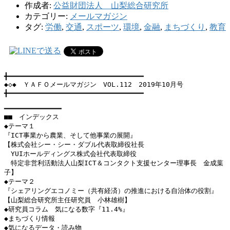
作成者:
公益財団法人 山梨総合研究所
カテゴリー:
メールマガジン
タグ:
労働
,
交通
,
スポーツ
,
環境
,
金融
,
まちづくり
,
教育
╋━━━━━━━━━━━━━━━━━━━━━━━━━━━━━━━━━

◆◇◆　ＹＡＦＯメールマガジン　VOL.112　2019年10月号

╋━━━━━━━━━━━━━━━━━━━━━━━━━━━━━━━━━

━━━━━━━━━━━━━━

■■　インデックス

◆テーマ１

『ICT事業から農業、そして他事業の展開』

【株式会社シー・シー・ダブル代表取締役社長

　YUIホールディングス株式会社代表取締役

　特定非営利活動法人山梨ICT＆コンタクト支援センター理事長　金成葉
子】

◆テーマ２

『シェアリングエコノミー（共有経済）の推進における自治体の役割』

【山梨総合研究所主任研究員　小林雄樹】

◆研究員コラム　気になる数字『11.4%』

◆まちづくり情報　

◆気になるデータ・読み物
