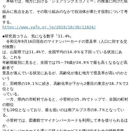
　本稿では、地方における「シェアリングエコノミー」の推進に向けた取
り

組みに焦点をあて、その取り組みのなかで自治体が果たす役割について考
察

https://www.yafo.or.jp/2019/10/30/11824/
◆研究員コラム　気になる数字『11.4%』

　令和元年9月16日現在のマイナンバーカードの普及率（人口に対する交
付枚数）

は、山梨県では11.4%で、全国平均の14.0％を下回っている状況にあ
る。これを

年齢階級別に見ると、全国では75～79歳が24.9％で最も高くなるなど高
齢者で

普及が進んでいる状況にあるが、高齢化が進む地方で普及率が高いのかと
いう

と、宮崎県の19.1％に続き、高齢化率が下から2番目の東京が18.7％で2
位とな

っている。

　一方、県内の市町村でみると、小菅村が25.3%でトップで、全国の町村
の順位

でも10位となっており、最も低いのは南アルプス市の8.7％となってい
る。

　小菅村では、図書館でマイナンバーカードを利用して本を借りられるほ
か、

マイナンバーカードを通じて様々なサービスを呼び出すための情報基盤