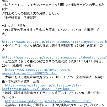
敬意

を払うとともに、マイナンバーカードを利用した行政サービスの更なる利
便性

の向上のための創意工夫をお願いしたい。

（主任研究員　伊藤賢造）

◆まちづくり情報

・PFI事業の実施状況（平成30年度末）について（9/25　内閣府　公
表）

https://www8.cao.go.jp/pfi/whatsnew/kiji/jigyoukensuu.h
・令和元年度　小さな拠点の形成に関する実態調査（9/26　内閣府　公
表）

https://www.cao.go.jp/regional_management/about/chousa/
・公営企業における更なる経営改革の取組状況（平成31年3月31日時点、
10/4　総務省　公表）

http://www.soumu.go.jp/menu_news/s-
news/01zaisei06_02000226.html
・大学における地域産学連携現況（2018）（9/25　文部科学省　科学技
術・学術政策研究所　公表）

https://www.nistep.go.jp/activities/sti-
horizon%E8%AA%8C/vol-05no-03/stih00188
・地域・職域連携推進ガイドラインを改訂しました（9/26　厚生労働
省　公表）

https://www.mhlw.go.jp/stf/newpage_06868.html
・高齢者の保健事業と介護予防の一体的な実施の推進に向けたプログラム