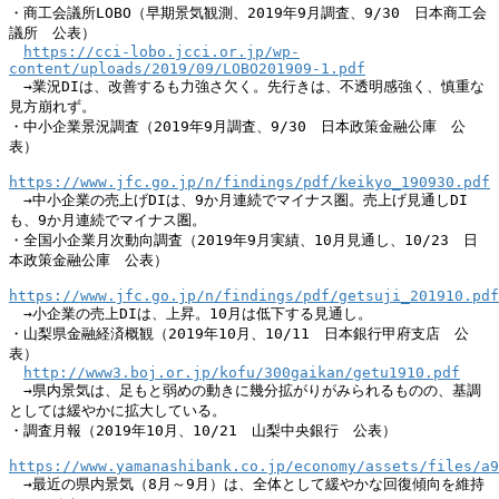
・商工会議所LOBO（早期景気観測、2019年9月調査、9/30　日本商工会
議所　公表）

https://cci-lobo.jcci.or.jp/wp-
content/uploads/2019/09/LOBO201909-1.pdf
　→業況DIは、改善するも力強さ欠く。先行きは、不透明感強く、慎重な
見方崩れず。

・中小企業景況調査（2019年9月調査、9/30　日本政策金融公庫　公
表）

https://www.jfc.go.jp/n/findings/pdf/keikyo_190930.pdf
　→中小企業の売上げDIは、9か月連続でマイナス圏。売上げ見通しDI
も、9か月連続でマイナス圏。

・全国小企業月次動向調査（2019年9月実績、10月見通し、10/23　日
本政策金融公庫　公表）

https://www.jfc.go.jp/n/findings/pdf/getsuji_201910.pdf
　→小企業の売上DIは、上昇。10月は低下する見通し。

・山梨県金融経済概観（2019年10月、10/11　日本銀行甲府支店　公
表）

http://www3.boj.or.jp/kofu/300gaikan/getu1910.pdf
　→県内景気は、足もと弱めの動きに幾分拡がりがみられるものの、基調
としては緩やかに拡大している。

・調査月報（2019年10月、10/21　山梨中央銀行　公表）

https://www.yamanashibank.co.jp/economy/assets/files/a
　→最近の県内景気（8月～9月）は、全体として緩やかな回復傾向を維持