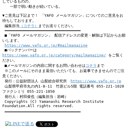
しているものの、

　　一部で弱い動きが続いている。
▼ご意見は下記まで！ 「YAFO メールマガジン」についてのご意見をお
待ちしております。

 編集担当
（コチラ）
までお送りください。

 ━━━━━━━━━━━━━━━━━━━━━━━━━━━━━━━━━

 ■「YAFO メールマガジン」 配信アドレスの変更・解除は下記からお願
いします。

https://www.yafo.or.jp/#mailmagazine
 ■バックナンバーは 
https://www.yafo.or.jp/category/mailmagazine/
 をご覧く
ださい。

 ■メールマガジンの内容に関するお問い合わせは
コチラ
まで

 ※このメールにそのまま返信いただいても、お返事できませんのでご注
意ください。

 発行：公益財団法人 山梨総合研究所　
https://www.yafo.or.jp
 山梨県甲府市丸の内1-8-11　竹原ビル5階 電話番号 055-221-1020 
ファクシミリ 055-221-1050

 発行人：村田俊也（編集担当：岩崎）

 Copyrights (C) Yamanashi Research Institute 
Foundation.All rights reserved.

 ━━━━━━━━━━━━━━━━━━━━━━━━━━━━━━━━━