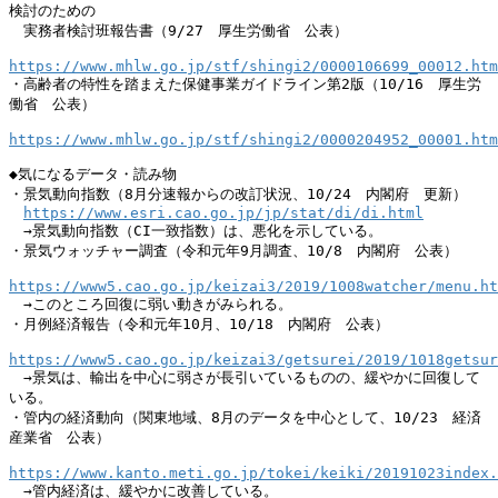
検討のための

　実務者検討班報告書（9/27　厚生労働省　公表）

https://www.mhlw.go.jp/stf/shingi2/0000106699_00012.htm
・高齢者の特性を踏まえた保健事業ガイドライン第2版（10/16　厚生労
働省　公表）

https://www.mhlw.go.jp/stf/shingi2/0000204952_00001.htm
◆気になるデータ・読み物

・景気動向指数（8月分速報からの改訂状況、10/24　内閣府　更新）

https://www.esri.cao.go.jp/jp/stat/di/di.html
　→景気動向指数（CI一致指数）は、悪化を示している。

・景気ウォッチャー調査（令和元年9月調査、10/8　内閣府　公表）

https://www5.cao.go.jp/keizai3/2019/1008watcher/menu.ht
　→このところ回復に弱い動きがみられる。

・月例経済報告（令和元年10月、10/18　内閣府　公表）

https://www5.cao.go.jp/keizai3/getsurei/2019/1018getsur
　→景気は、輸出を中心に弱さが長引いているものの、緩やかに回復して
いる。

・管内の経済動向（関東地域、8月のデータを中心として、10/23　経済
産業省　公表）

https://www.kanto.meti.go.jp/tokei/keiki/20191023index.
　→管内経済は、緩やかに改善している。
