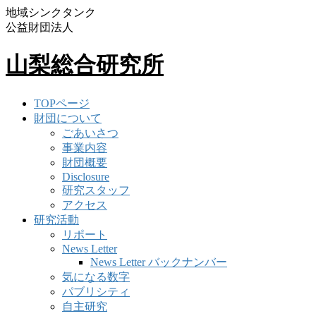
地域シンクタンク
公益財団法人
山梨総合研究所
TOPページ
財団について
ごあいさつ
事業内容
財団概要
Disclosure
研究スタッフ
アクセス
研究活動
リポート
News Letter
News Letter バックナンバー
気になる数字
パブリシティ
自主研究