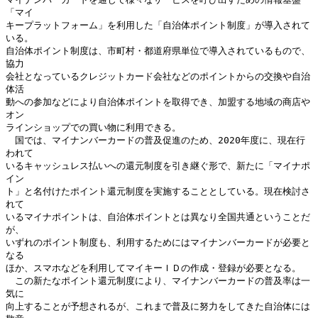
「マイ

キープラットフォーム」を利用した「自治体ポイント制度」が導入されて
いる。

自治体ポイント制度は、市町村・都道府県単位で導入されているもので、
協力

会社となっているクレジットカード会社などのポイントからの交換や自治
体活

動への参加などにより自治体ポイントを取得でき、加盟する地域の商店や
オン

ラインショップでの買い物に利用できる。

　国では、マイナンバーカードの普及促進のため、2020年度に、現在行
われて

いるキャッシュレス払いへの還元制度を引き継ぐ形で、新たに「マイナポ
イン

ト」と名付けたポイント還元制度を実施することとしている。現在検討さ
れて

いるマイナポイントは、自治体ポイントとは異なり全国共通ということだ
が、

いずれのポイント制度も、利用するためにはマイナンバーカードが必要と
なる

ほか、スマホなどを利用してマイキーＩＤの作成・登録が必要となる。

　この新たなポイント還元制度により、マイナンバーカードの普及率は一
気に

向上することが予想されるが、これまで普及に努力をしてきた自治体には