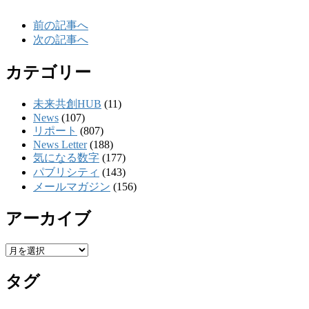
前の記事へ
次の記事へ
カテゴリー
未来共創HUB
(11)
News
(107)
リポート
(807)
News Letter
(188)
気になる数字
(177)
パブリシティ
(143)
メールマガジン
(156)
アーカイブ
ア
ー
タグ
カ
イ
ブ