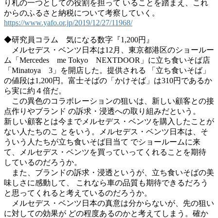
り札の一つとしての役割を担って いることを踏まえ、これ
からのふるさと納税について考察していく。
https://www.yafo.or.jp/2019/12/27/11968/
◆研究員コラム 気になる数字『1,200円』
メルセデス・ベンツ日本は12月、東京都港区のショールー
ム「Mercedes me Tokyo NEXTDOOR」に立ち食いそば店
「Minatoya 3」を開店した。提供される 「立ち食いそば」
の値段は1,200円。富士そばの「かけそば」は310円であるか
ら実に約４倍だ。
この異色のコラボレーションの狙いは、新しい顧客との接
点作りやブランド の訴求・浸透への取り組みだという。
新しい顧客とは今までメルセデス・ベンツを購入したことが
ない人たちのこ とをいう。メルセデス・ベンツ日本は、そ
ういう人たちが立ち食いそば目当て でショールームに来
て、メルセデス・ベンツを買っていってくれることを期待
しているのだろうか。
また、ブランドの訴求・浸透というが、立ち食いそばの美
味しさに感動して、 これなら車の品質も期待できるだろう
と思ってくれると考えているのだろうか。
メルセデス・ベンツ日本の真意は分からないが、先の狙い
に対しての効果が どの程度あるのかと考えてしまう。確か