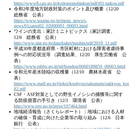
https://www8.cao.go.jp/kodomonohinkon/pdf/r01-taikou.pdf
令和2年度地方財政対策のポイント及び概要（12/20
総務省 公表）
https://www.soumu.go.jp/menu_news/s-
news/01zaisei02_02000001_00001.html
ワインの支出：家計ミニトピックス（家計調査、
12/6 総務省 公表）
http://www.stat.go.jp/data/kakei/tsushin/pdf/2019_11.pdf
平成30年度都道府県・市区町村における障害者虐待事
例への対応状況等 （調査結果、12/20 厚生労働省 公
表）
https://www.mhlw.go.jp/stf/houdou/0000189859_00003.html
令和元年産水陸稲の収穫量（12/10 農林水産省 公
表）
https://www.maff.go.jp/j/tokei/kouhyou/sakumotu/sakkyou_kom
82.pdf
CSF・ASF対策としての野生イノシシの捕獲等に関す
る防疫措置の手引き（12/3 環境省 公表）
http://www.env.go.jp/press/107464.html
地域経済報告（さくらレポート）：地域における人材
の確保・育成に向けた企業等の取り組み （12/6 日本
銀行 公表）