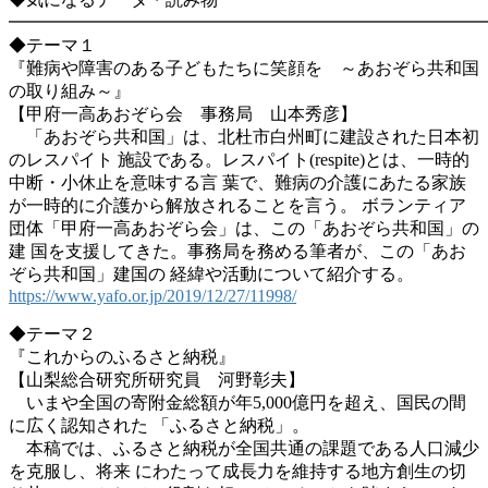
━━━━━━━━━━━━━━━━━━━━━━━━━━━
◆テーマ１
『難病や障害のある子どもたちに笑顔を ～あおぞら共和国
の取り組み～』
【甲府一高あおぞら会 事務局 山本秀彦】
「あおぞら共和国」は、北杜市白州町に建設された日本初
のレスパイト 施設である。レスパイト(respite)とは、一時的
中断・小休止を意味する言 葉で、難病の介護にあたる家族
が一時的に介護から解放されることを言う。 ボランティア
団体「甲府一高あおぞら会」は、この「あおぞら共和国」の
建 国を支援してきた。事務局を務める筆者が、この「あお
ぞら共和国」建国の 経緯や活動について紹介する。
https://www.yafo.or.jp/2019/12/27/11998/
◆テーマ２
『これからのふるさと納税』
【山梨総合研究所研究員 河野彰夫】
いまや全国の寄附金総額が年5,000億円を超え、国民の間
に広く認知された 「ふるさと納税」。
本稿では、ふるさと納税が全国共通の課題である人口減少
を克服し、将来 にわたって成長力を維持する地方創生の切