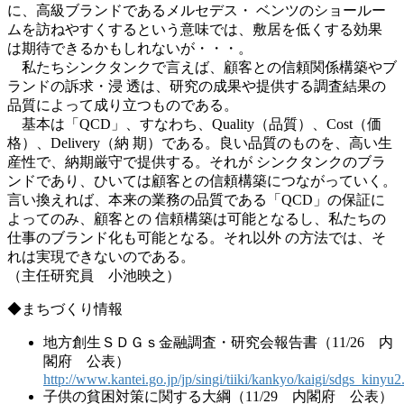
に、高級ブランドであるメルセデス・ ベンツのショールー
ムを訪ねやすくするという意味では、敷居を低くする効果
は期待できるかもしれないが・・・。
私たちシンクタンクで言えば、顧客との信頼関係構築やブ
ランドの訴求・浸 透は、研究の成果や提供する調査結果の
品質によって成り立つものである。
基本は「QCD」、すなわち、Quality（品質）、Cost（価
格）、Delivery（納 期）である。良い品質のものを、高い生
産性で、納期厳守で提供する。それが シンクタンクのブラ
ンドであり、ひいては顧客との信頼構築につながっていく。
言い換えれば、本来の業務の品質である「QCD」の保証に
よってのみ、顧客との 信頼構築は可能となるし、私たちの
仕事のブランド化も可能となる。それ以外 の方法では、そ
れは実現できないのである。
（主任研究員 小池映之）
◆まちづくり情報
地方創生ＳＤＧｓ金融調査・研究会報告書（11/26 内
閣府 公表）
http://www.kantei.go.jp/jp/singi/tiiki/kankyo/kaigi/sdgs_kinyu2
子供の貧困対策に関する大綱（11/29 内閣府 公表）