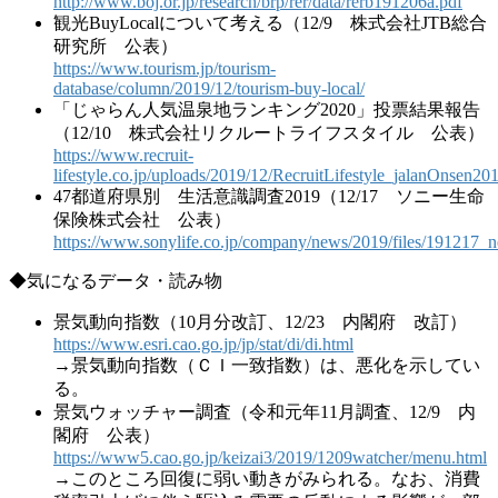
http://www.boj.or.jp/research/brp/rer/data/rerb191206a.pdf
観光BuyLocalについて考える（12/9 株式会社JTB総合
研究所 公表）
https://www.tourism.jp/tourism-
database/column/2019/12/tourism-buy-local/
「じゃらん人気温泉地ランキング2020」投票結果報告
（12/10 株式会社リクルートライフスタイル 公表）
https://www.recruit-
lifestyle.co.jp/uploads/2019/12/RecruitLifestyle_jalanOnsen2
47都道府県別 生活意識調査2019（12/17 ソニー生命
保険株式会社 公表）
https://www.sonylife.co.jp/company/news/2019/files/191217_ne
◆気になるデータ・読み物
景気動向指数（10月分改訂、12/23 内閣府 改訂）
https://www.esri.cao.go.jp/jp/stat/di/di.html
→景気動向指数（ＣＩ一致指数）は、悪化を示してい
る。
景気ウォッチャー調査（令和元年11月調査、12/9 内
閣府 公表）
https://www5.cao.go.jp/keizai3/2019/1209watcher/menu.html
→このところ回復に弱い動きがみられる。なお、消費