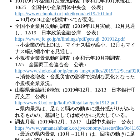
10月の中小企業月次景況調査（令和元年10月末現在、
10/25 全国中小企業団体中央会 公表）
https://www.chuokai.or.jp/keikyou/kei19-10.html
→10月のDIは全9指標すべてが悪化。
全国小企業月次動向調査（2019年11月実績、12月見通
し、12/19 日本政策金融公庫 公表）
https://www.jfc.go.jp/n/findings/pdf/getsuji_201912.pdf
→小企業の売上DIは、マイナス幅が縮小。12月もマイ
ナス幅が縮小する見通し。
小規模企業景気動向調査（令和元年10月期調査、
12/5 全国商工会連合会 公表）
http://www.shokokai.or.jp/cmps_img/upfiles/2019/12/9acaf9
→消費税増税・台風災害の影響で深刻な悪化となった
小規模企業景況。
山梨県金融経済概観（2019年12月、12/13 日本銀行甲
府支店 公表）
http://www3.boj.or.jp/kofu/300gaikan/getu1912.pdf
→県内景気は、足もと弱めの動きに幾分拡がりがみら
れるものの、基調としては緩やかに拡大している。
調査月報（2019年12月、12/17 山梨中央銀行 公表）
https://www.yamanashibank.co.jp/economy/assets/files/9c41
→最近の県内景気（10月～11月）は、回復の動きに足