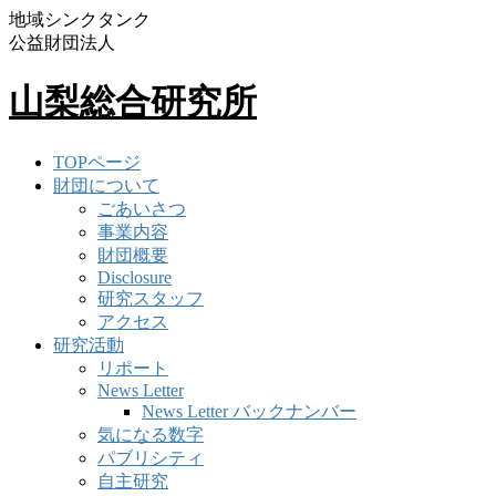
地域シンクタンク
公益財団法人
山梨総合研究所
TOPページ
財団について
ごあいさつ
事業内容
財団概要
Disclosure
研究スタッフ
アクセス
研究活動
リポート
News Letter
News Letter バックナンバー
気になる数字
パブリシティ
自主研究