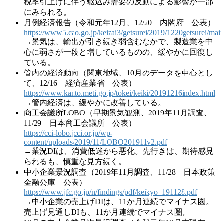
税率引上げに伴う駆込み需要の反動による影響が一部
にみられる。
月例経済報告（令和元年12月、12/20 内閣府 公表）
https://www5.cao.go.jp/keizai3/getsurei/2019/1220getsurei/mai
→景気は、輸出が引き続き弱含むなかで、製造業を中
心に弱さが一段と増しているものの、緩やかに回復し
ている。
管内の経済動向（関東地域、10月のデータを中心とし
て、12/16 経済産業省 公表）
https://www.kanto.meti.go.jp/tokei/keiki/20191216index.html
→管内経済は、緩やかに改善している。
商工会議所LOBO（早期景気観測、2019年11月調査、
11/29 日本商工会議所 公表）
https://cci-lobo.jcci.or.jp/wp-
content/uploads/2019/11/LOBO201911v2.pdf
→業況DIは、消費低迷から悪化。先行きは、期待感見
られるも、慎重な見方続く。
中小企業景況調査（2019年11月調査、11/28 日本政策
金融公庫 公表）
https://www.jfc.go.jp/n/findings/pdf/keikyo_191128.pdf
→中小企業の売上げDIは、11か月連続でマイナス圏。
売上げ見通しDIも、11か月連続でマイナス圏。