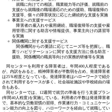
就職に向けての相談、職業能力等の評価、就職前の
支援から就職後の職場適応のための援助、職場復帰の
支援等、個々の障害状況に応じた継続的な支援を実施
事業主への支援サービス
障害者の雇入れや雇用継続、職場復帰等の支援や雇
用管理に関する助言や情報提供、事業主向けの講習等
を実施
関係機関に対する支援サービス
関係機関からの要請に応じてニーズ等を把握し、職
業リハビリテーションに関する支援方法に係る助言・
援助、関係機関の職員等向けの実務的研修等を実施
同センターを利用する障害者は、年間400人程度である
が、内訳をみると、精神障害者が半数弱を占め、発達障害者
は25％程度となっている。発達障害者はハローワークで紹介
されて利用するケースが多く、社会福祉施設や学校経由の場
合もある。
同センターでは、12週間で就労の準備を行う支援プラン
(年間40人程度)を実施している。利用者の半数は発達障害者
で、基本的な労働習慣の習得、作業遂行力・コミュニケーシ
ョン能力の向上を図り、ハローワークを経由して就職してい