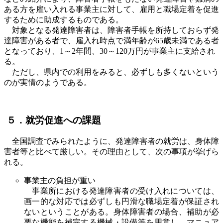
ある方を雇い入れる事業主に対して、雇用と職場定着を促進
するために助成するものである。
対象となる発達障害者は、障害者手帳を所持しておらず発
達障害がある者で、雇入れ時点で満年齢が
65
歳未満である者
となっており、
1
～
2
年間、
30
～
120
万円が事業主に支給され
る。
ただし、県内での利用をみると、必ずしも多くないという
のが実情のようである。
５．就労促進への課題
全国調査でみられたように、発達障害者の就労は、身体障
害者等と比べて厳しい。その理由として、次の事項が挙げら
れる。
事業主の負担が重い
事業所における発達障害者の受け入れについては、
画一的な対応では必ずしも円滑な職場定着が保証され
ないということがある。身体障害者の場合、補助が必
要な機能を補完する機械・設備等を用意し、マニュア