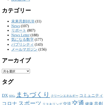
カテゴリー
未来共創HUB
(11)
News
(107)
リポート
(807)
News Letter
(188)
気になる数字
(177)
パブリシティ
(143)
メールマガジン
(156)
アーカイブ
ア
ー
タグ
カ
イ
ブ
まちづくり
DX
コミュニティ
クリーンエネルギー
SDGs
交通
スポーツ
コロナ
共創
交流
健康
リスキリング