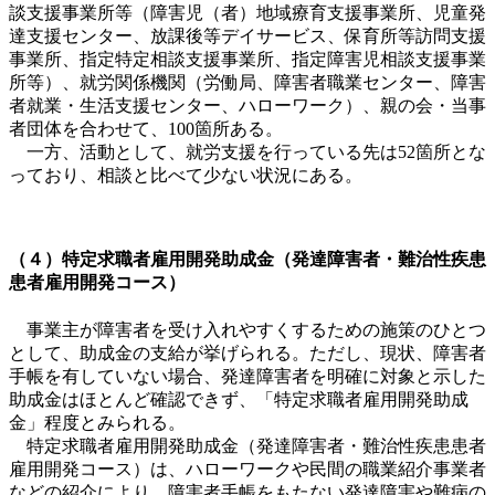
談支援事業所等（障害児（者）地域療育支援事業所、児童発
達支援センター、放課後等デイサービス、保育所等訪問支援
事業所、指定特定相談支援事業所、指定障害児相談支援事業
所等）、就労関係機関（労働局、障害者職業センター、障害
者就業・生活支援センター、ハローワーク）、親の会・当事
者団体を合わせて、
100
箇所ある。
一方、活動として、就労支援を行っている先は
52
箇所とな
っており、相談と比べて少ない状況にある。
（４）特定求職者雇用開発助成金（発達障害者・難治性疾患
患者雇用開発コース）
事業主が障害者を受け入れやすくするための施策のひとつ
として、助成金の支給が挙げられる。ただし、現状、障害者
手帳を有していない場合、発達障害者を明確に対象と示した
助成金はほとんど確認できず、「特定求職者雇用開発助成
金」程度とみられる。
特定求職者雇用開発助成金（発達障害者・難治性疾患患者
雇用開発コース）は、ハローワークや民間の職業紹介事業者
などの紹介により、障害者手帳をもたない発達障害や難病の