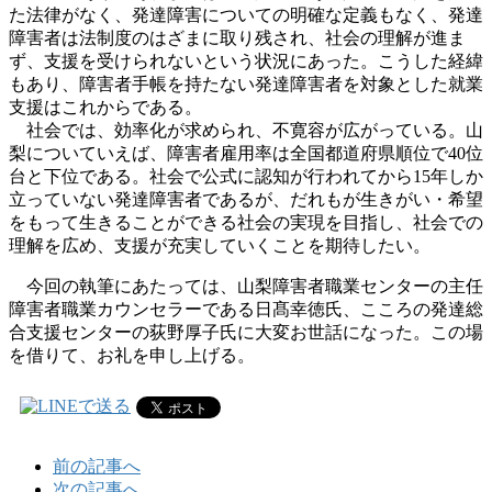
た法律がなく、発達障害についての明確な定義もなく、発達
障害者は法制度のはざまに取り残され、社会の理解が進ま
ず、支援を受けられないという状況にあった。こうした経緯
もあり、障害者手帳を持たない発達障害者を対象とした就業
支援はこれからである。
社会では、効率化が求められ、不寛容が広がっている。山
梨についていえば、障害者雇用率は全国都道府県順位で
40
位
台と下位である。社会で公式に認知が行われてから
15
年しか
立っていない発達障害者であるが、だれもが生きがい・希望
をもって生きることができる社会の実現を目指し、社会での
理解を広め、支援が充実していくことを期待したい。
今回の執筆にあたっては、山梨障害者職業センターの主任
障害者職業カウンセラーである日髙幸徳氏、こころの発達総
合支援センターの荻野厚子氏に大変お世話になった。この場
を借りて、お礼を申し上げる。
前の記事へ
次の記事へ