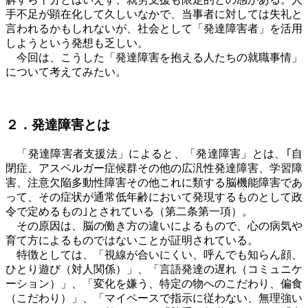
手不足が顕在化して久しいなかで、当事者に対しては失礼と
言われるかもしれないが、社会として「発達障害者」を活用
しようという発想も乏しい。
今回は、こうした「発達障害を抱える人たちの就職事情」
について考えてみたい。
２．発達障害とは
「発達障害者支援法」によると、「発達障害」とは、｢自
閉症、アスペルガー症候群その他の広汎性発達障害、学習障
害、注意欠陥多動性障害その他これに類する脳機能障害であ
って、その症状が通常低年齢において発現するものとして政
令で定めるもの｣とされている（第二条第一項）。
その原因は、脳の働き方の違いによるもので、心の病気や
育て方によるものではないことが証明されている。
特徴としては、「視線が合いにくい、呼んでも知らん顔、
ひとり遊び（対人関係）」、「言語発達の遅れ（コミュニケ
ーション）」、「変化を嫌う、特定の物へのこだわり、偏食
（こだわり）」、「マイペースで指示に従わない、無理強い