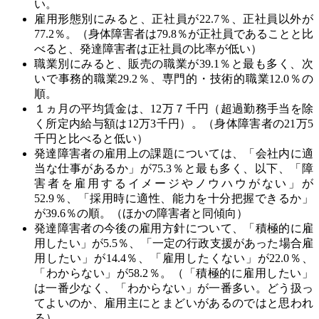
い。
雇用形態別にみると、正社員が22.7％、正社員以外が
77.2％。（身体障害者は79.8％が正社員であることと比
べると、発達障害者は正社員の比率が低い）
職業別にみると、販売の職業が39.1％と最も多く、次
いで事務的職業29.2％、専門的・技術的職業12.0％の
順。
１ヵ月の平均賃金は、12万７千円（超過勤務手当を除
く所定内給与額は12万3千円）。（身体障害者の21万5
千円と比べると低い）
発達障害者の雇用上の課題については、「会社内に適
当な仕事があるか」が75.3％と最も多く、以下、「障
害者を雇用するイメージやノウハウがない」が
52.9％、「採用時に適性、能力を十分把握できるか」
が39.6％の順。（ほかの障害者と同傾向）
発達障害者の今後の雇用方針について、「積極的に雇
用したい」が5.5％、「一定の行政支援があった場合雇
用したい」が14.4％、「雇用したくない」が22.0％、
「わからない」が58.2％。（「積極的に雇用したい」
は一番少なく、「わからない」が一番多い。どう扱っ
てよいのか、雇用主にとまどいがあるのではと思われ
る）