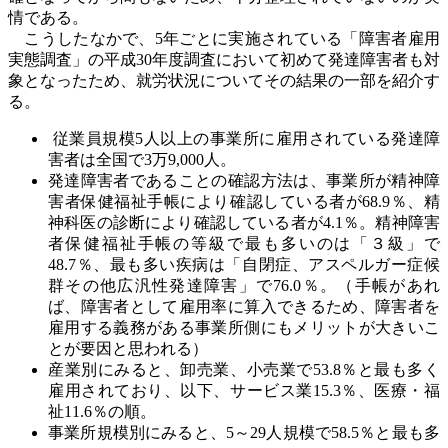
情である。
こうしたなかで、
5
年ごとに実施されている「障害者雇用
実態調査」の平成
30
年度調査において初めて発達障害者も対
象となったため、就労状況についてその結果の一部を紹介す
る。
従業員規模5人以上の事業所に雇用されている発達障
害者は全国で3万9,000人。
発達障害者であることの確認方法は、事業所が精神障
害者保健福祉手帳により確認している者が68.9％、精
神科医の診断により確認している者が4.1％。精神障害
者保健福祉手帳の等級で最も多いのは「３級」で
48.7％、最も多い疾病は「自閉症、アスペルガー症候
群その他広汎性発達障害」で76.0％。（手帳があれ
ば、障害者として雇用率に算入できるため、障害者を
雇用する義務がある事業所側にもメリットが大きいこ
とが要因と思われる）
産業別にみると、卸売業、小売業で53.8％と最も多く
雇用されており、以下、サービス業15.3％、医療・福
祉11.6％の順。
事業所規模別にみると、5～29人規模で58.5％と最も多