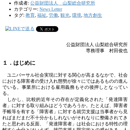
作成者:
公益財団法人 山梨総合研究所
カテゴリー:
News Letter
タグ:
教育
,
福祉
,
労働
,
観光
,
環境
,
地方創生
公益財団法人 山梨総合研究所
専務理事 村田俊也
１．はじめに
ユニバーサル社会実現に対する関心が高まるなかで、社会
における障害者の受け入れ態勢が徐々にではあるものの進ん
でいる。事業所における雇用義務もその後押しとなってい
る。
しかし、比較的近年その存在が定義化された「発達障害
者」に対する取り組みはどうであろうか。たとえば、障害者
手帳等を有する「障害者」に対する就労支援は当事者から見
ればまだまだ不十分かもしれないがそれなりに整備されてき
たと思われる反面、「発達障害者」は社会における特性の理
解すら十分とはいえず、就労支援も限定的との感がある。人