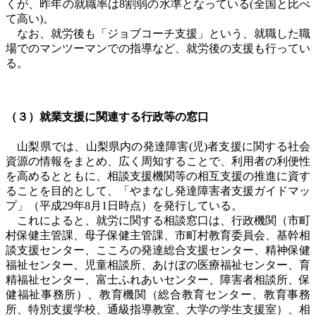
くが、昨年の就職率は8割弱の水準となっている(全国と比べ
て高い)。
なお、就労後も「ジョブコーチ支援」という、就職した職
場でのマンツーマンでの指導など、就労後の支援も行ってい
る。
（３）就業支援に関連する行政等の窓口
山梨県では、山梨県内の発達障害
(
児
)
者支援に関する社会
資源の情報をまとめ、広く周知することで、利用者の利便性
を高めるとともに、相談支援機関等の相互支援の推進に資す
ることを目的として、「やまなし発達障害者支援ガイドマッ
プ」（平成
29
年
8
月
1
日時点）を発行している。
これによると、就労に関する相談窓口は、行政機関（市町
村保健主管課、母子保健主管課、市町村教育委員会、基幹相
談支援センター、こころの発達総合支援センター、精神保健
福祉センター、児童相談所、あけぼの医療福祉センター、育
精福祉センター、富士ふれあいセンター、障害者相談所、保
健福祉事務所）、教育機関（総合教育センター、教育事務
所、特別支援学校、通級指導教室、大学の学生支援室）、相