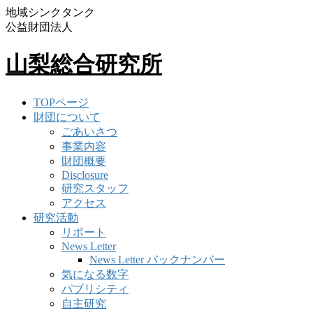
地域シンクタンク
公益財団法人
山梨総合研究所
TOPページ
財団について
ごあいさつ
事業内容
財団概要
Disclosure
研究スタッフ
アクセス
研究活動
リポート
News Letter
News Letter バックナンバー
気になる数字
パブリシティ
自主研究