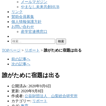
メールマガジン
やまなし未来共創HUB
リンク
賛助会員募集
個人情報保護方針
お問い合わせ
産学官連携窓口
検
索:
TOPページ
>
リポート
>
誰がために宿題は出る
前の記事へ
次の記事へ
誰がために宿題は出る
公開済み: 2020年9月6日
更新: 2020年9月8日
作成者:
公益財団法人 山梨総合研究所
カテゴリー:
リポート
タグ:
教育