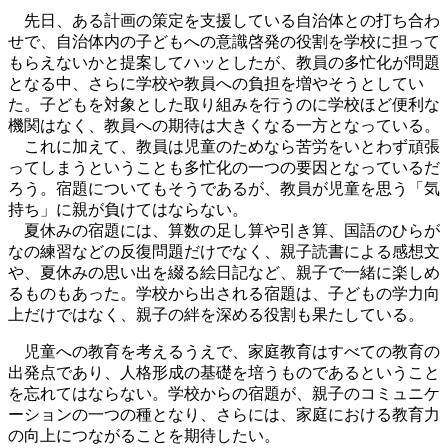
先日、ある計画の策定を支援している自治体との打ち合わ
せで、自治体内の子どもへの意識啓発の役割を学校に担って
もらえないかと提案してハッとしたが、教員の多忙化が問題
となる中、さらに学校や教員への負担を増やそうとしてい
た。子どもを対象とした取り組みを行うのに学校ほど便利な
機関はなく、教員への期待は大きくなる一方となっている。
これに加えて、教員は児童のためなら苦労をいとわず頑張
ってしまうということも多忙化の一つの要因となっているだ
ろう。宿題についてもそうであるが、教員が児童を思う「気
持ち」に親が負けてはならない。
夏休みの宿題には、算数の足し算や引き算、国語のひらが
なの練習などの反復問題だけでなく、親子読書による感想文
や、夏休みの思い出を綴る絵日記など、親子で一緒に楽しめ
るものもあった。学校から出される宿題は、子どもの学力向
上だけではなく、親子の絆を深める役割も果たしている。
児童への教育を考えるうえで、家庭教育はすべての教育の
出発点であり、人格形成の基礎を培うものであるということ
を忘れてはならない。学校からの宿題が、親子のコミュニケ
ーションの一つの種となり、さらには、家庭における教育力
の向上につながることを期待したい。