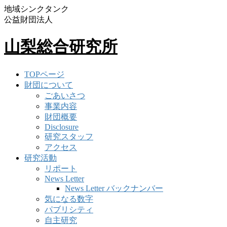
地域シンクタンク
公益財団法人
山梨総合研究所
TOPページ
財団について
ごあいさつ
事業内容
財団概要
Disclosure
研究スタッフ
アクセス
研究活動
リポート
News Letter
News Letter バックナンバー
気になる数字
パブリシティ
自主研究