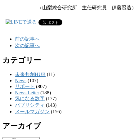
（山梨総合研究所 主任研究員 伊藤賢造
）
前の記事へ
次の記事へ
カテゴリー
未来共創HUB
(11)
News
(107)
リポート
(807)
News Letter
(188)
気になる数字
(177)
パブリシティ
(143)
メールマガジン
(156)
アーカイブ