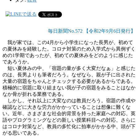
毎日新聞No.572 【令和2年9月6日発行】
我が家では、この
4
月から小学生になった長男が、初めて
の夏休みを経験した。コロナ対策のため入学式から異例ずく
めの
1
学期であったが、初めての夏休みをどのように感じた
であろうか。
短い夏休みの中、「宿題の量が多く大変だなぁ」と感じた
のは、長男よりも筆者だろう。なぜなら、親が子に出された
大量の宿題をちゃんとチェックする必要があるからである。
積極的に宿題に取り組まない我が子の宿題をみることはなか
なか骨が折れる業務である。
しかし、それ以上に大変なのは教員だろう。宿題の作成や
確認などに大きな労力がかかっていることは想像に難くな
い。近年、さまざまな社会的背景を持った家庭への対応、英
語やプログラミングなどの新しい授業科目への対応、さらに
はコロナ対策など、教員の多忙化に拍車がかかる中、頭が下
がる思いである。