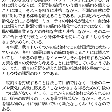
体に例えるならば、分野別の施策という個々の筋肉を鍛える
ことに加え，それらを相互に連携しながら、不測の事態に柔
軟に対応できる体幹を鍛えることである。人口減少や少子高
齢化などによる地域コミュニティの弱体化が進む中、自治体
には限られた財源で個々の筋肉を強化するだけではなく、住
民や民間事業者などの多様な主体と連携しながら、そのニー
ズに合わせて行政という身体全体を使いこなす「しなやか
さ」が求められている。
今年度、我々もいくつかの自治体でこの計画策定に携わっ
ているが、各担当部署は個々の筋肉を鍛えることには慣れて
いても、「最悪の事態」をイメージしそれを回避するための
方策を個々の分野から考えることには苦戦しているようであ
る。また、個々の分野を超えた計画の推進体制を整備するこ
とも今後の課題のひとつである。
縦割りを打破することは決して目的ではなく、社会のニー
ズや変化に柔軟に応える「しなやかさ」を得るための手段の
一つに過ぎない。むしろ、これからの自治体に求められるの
は、従来の縦割りのしくみを最大限に活かしながら、それら
を編み物のように横に紡いでいく新たなしくみづくりなので
ある。