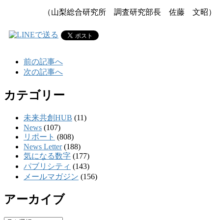
（山梨総合研究所
調査研究部長 佐藤 文昭）
前の記事へ
次の記事へ
カテゴリー
未来共創HUB
(11)
News
(107)
リポート
(808)
News Letter
(188)
気になる数字
(177)
パブリシティ
(143)
メールマガジン
(156)
アーカイブ