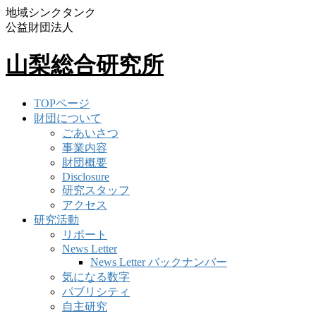
地域シンクタンク
公益財団法人
山梨総合研究所
TOPページ
財団について
ごあいさつ
事業内容
財団概要
Disclosure
研究スタッフ
アクセス
研究活動
リポート
News Letter
News Letter バックナンバー
気になる数字
パブリシティ
自主研究