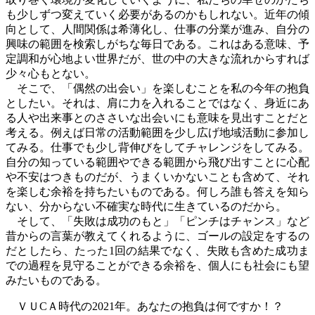
も少しずつ変えていく必要があるのかもしれない。近年の傾
向として、人間関係は希薄化し、仕事の分業が進み、自分の
興味の範囲を検索しがちな毎日である。これはある意味、予
定調和が心地よい世界だが、世の中の大きな流れからすれば
少々心もとない。
そこで、「偶然の出会い」を楽しむことを私の今年の抱負
としたい。それは、肩に力を入れることではなく、身近にあ
る人や出来事とのささいな出会いにも意味を見出すことだと
考える。例えば日常の活動範囲を少し広げ地域活動に参加し
てみる。仕事でも少し背伸びをしてチャレンジをしてみる。
自分の知っている範囲やできる範囲から飛び出すことに心配
や不安はつきものだが、うまくいかないことも含めて、それ
を楽しむ余裕を持ちたいものである。何しろ誰も答えを知ら
ない、分からない不確実な時代に生きているのだから。
そして、「失敗は成功のもと」「ピンチはチャンス」など
昔からの言葉が教えてくれるように、ゴールの設定をするの
だとしたら、たった
1
回の結果でなく、失敗も含めた成功ま
での過程を見守ることができる余裕を、個人にも社会にも望
みたいものである。
ＶＵ
C
Ａ時代の
2021
年。あなたの抱負は何ですか！？