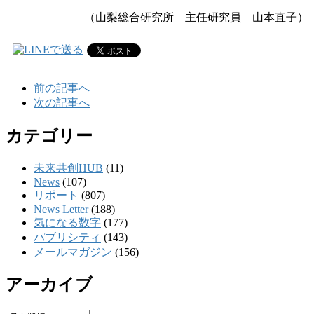
（山梨総合研究所 主任研究員 山本直子
）
前の記事へ
次の記事へ
カテゴリー
未来共創HUB
(11)
News
(107)
リポート
(807)
News Letter
(188)
気になる数字
(177)
パブリシティ
(143)
メールマガジン
(156)
アーカイブ