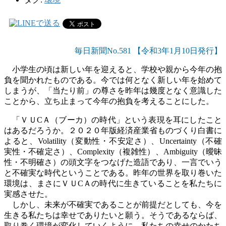
毎日新聞No.581 【令和3年1月10日発行】
小学生の頃は新しい年を迎えると、学校や親から今年の抱
負を聞かれたものである。今では何となく新しい年を始めて
しまうが、「当たり前」の尊さを昨年は幾度となく意識した
ことから、立ち止まって今年の抱負を考えることにした。
「ＶＵ
C
Ａ（ブーカ）の時代」という表現を耳にしたこと
はあるだろうか。２０２０年版経済産業省ものづくり白書に
よると、
Volatility
（変動性・不安定さ）、
Uncertainty
（不確
実性・不確定さ）、
Complexity
（複雑性）、
Ambiguity
（曖昧
性・不明確さ）の頭文字をつなげた造語であり、一言でいう
と不確実な時代ということである。昨年の世界を取り巻いた
環境は、まさにＶＵ
C
Ａの時代に生きていることを私たちに
実感させた。
しかし、未来が不確実であることが前提だとしても、今を
生きる私たちは幸せでありたいと願う。そうであるならば、
取り巻く環境が変化していくように、私たちの幸せのかたち