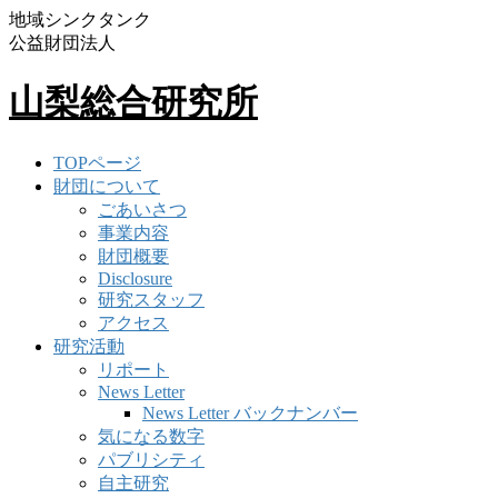
地域シンクタンク
公益財団法人
山梨総合研究所
TOPページ
財団について
ごあいさつ
事業内容
財団概要
Disclosure
研究スタッフ
アクセス
研究活動
リポート
News Letter
News Letter バックナンバー
気になる数字
パブリシティ
自主研究