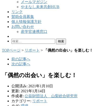
メールマガジン
やまなし未来共創HUB
リンク
賛助会員募集
個人情報保護方針
お問い合わせ
産学官連携窓口
検
索:
TOPページ
>
リポート
>
「偶然の出会い」を楽しむ！
前の記事へ
次の記事へ
「偶然の出会い」を楽しむ！
公開済み: 2021年1月10日
更新: 2021年1月14日
作成者:
公益財団法人 山梨総合研究所
カテゴリー:
リポート
タグ:
環境