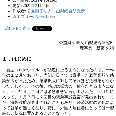
公開済み: 2021年1月29日
更新: 2021年2月26日
作成者:
公益財団法人 山梨総合研究所
カテゴリー:
News Letter
公益財団法人 山梨総合研究所
理事長 新藤 久和
１．はじめに
新型コロナウイルスが話題に上るようになったのは、一昨
年の１２月であった。当初、日本では寄港した豪華客船で感
染が広がったため、感染拡大に対してそれほど危機感がなか
った。しかし、その後、感染は拡大の一途をたどるようにな
り、
2020
年４月７日には緊急事態宣言が出された。
2021
年に
入って、１月７日に２回目の緊急事態宣言が発出された。ま
た、海外渡航が禁止されたこともあり、経済活動の鈍化によ
って就業が難しくなり、特に、外国人居住者にとっては一層
厳しい状況に置かれることとなった。