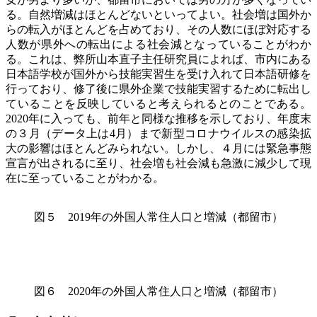
る。自然増減はほとんどないといってよい。社会増は国外か
らの転入がほとんどを占めており、その人数にほぼ対応する
人数が県外への転出による社会減となっていることがわか
る。これは、弊所山本直子主任研究員によれば、市内にある
日本語学校が国外から技能実習生を受け入れて日本語研修を
行っており、修了後に県外企業で技能実習するために転出し
ていることを反映していると考えられるとのことである。
2020年に入っても、前年と同様な推移を示しており、年度末
の３月（データ上は
4
月）まで新型コロナウイルスの感染拡
大の影響はほとんどみられない。しかし、４月には緊急事態
宣言が出されるに至り、社会増も社会減も急激に減少して現
在に至っていることがわかる。
図５ 2019年の外国人常住人口と増減（都留市）
図６ 2020年の外国人常住人口と増減（都留市）