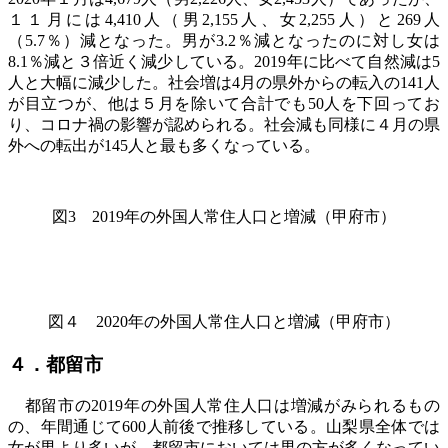
１１月には4,410人（男2,155人、女2,255人）と269人
（5.7％）減となった。男が3.2％減となったのに対し女は
8.1％減と３倍近く減少している。2019年に比べて自然減は5
人と大幅に減少した。社会増は4月の県外からの転入の141人
が目立つが、他は５月を除いて合計でも50人を下回ってお
り、コロナ禍の影響が認められる。社会減も同様に４月の県
外への転出が145人と最も多くなっている。
図
3
2019
年の外国人常住人口と増減（甲府市）
図４ 2020年の外国人常住人口と増減（甲府市）
４．都留市
都留市の2019年の外国人常住人口は増減がみられるもの
の、年間通じて600人前後で推移している。山梨県全体では
女が男より多いが、都留市においては男の方が多くなってい