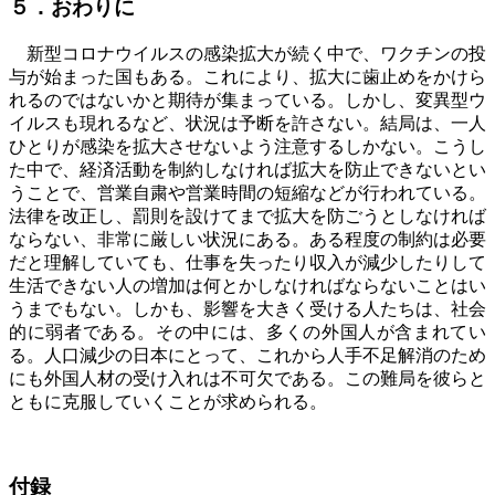
５．おわりに
新型コロナウイルスの感染拡大が続く中で、ワクチンの投
与が始まった国もある。これにより、拡大に歯止めをかけら
れるのではないかと期待が集まっている。しかし、変異型ウ
イルスも現れるなど、状況は予断を許さない。結局は、一人
ひとりが感染を拡大させないよう注意するしかない。
こうし
た中で、経済活動を制約しなければ拡大を防止できないとい
うことで、営業自粛や営業時間の短縮などが行われている。
法律を改正し、罰則を設けてまで拡大を防ごうとしなければ
ならない、非常に厳しい状況にある。ある程度の制約は必要
だと理解していても、仕事を失ったり収入が減少したりして
生活できない人の増加は何とかしなければならないことはい
うまでもない。しかも、影響を大きく受ける人たちは、社会
的に弱者である。その中には、多くの外国人が含まれてい
る。人口減少の日本にとって、これから人手不足解消のため
にも外国人材の受け入れは不可欠である。この難局を彼らと
ともに克服していくことが求められる。
付録