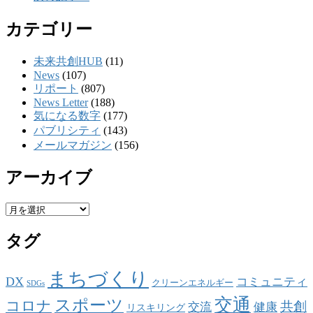
カテゴリー
未来共創HUB
(11)
News
(107)
リポート
(807)
News Letter
(188)
気になる数字
(177)
パブリシティ
(143)
メールマガジン
(156)
アーカイブ
ア
ー
タグ
カ
イ
ブ
まちづくり
DX
コミュニティ
クリーンエネルギー
SDGs
交通
スポーツ
コロナ
共創
交流
健康
リスキリング