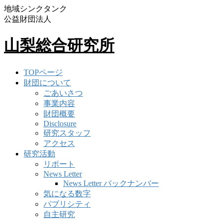
地域シンクタンク
公益財団法人
山梨総合研究所
TOPページ
財団について
ごあいさつ
事業内容
財団概要
Disclosure
研究スタッフ
アクセス
研究活動
リポート
News Letter
News Letter バックナンバー
気になる数字
パブリシティ
自主研究