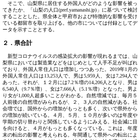
そこで、山梨県に居住する外国人がどのような影響を被っ
てきたか、「山梨の人口(pref.yamanas
hi.jp)
」に基づいて検討
することとした。県全体と甲府市および特徴的な影響を受け
ている都留市を取り上げる。他の市については付録としてデ
ータを示すこととする。
２．県合計
新型コロナウイルスの感染拡大の影響が現れるまでは、山
梨県においては製造業などをはじめとして人手不足が叫ばれ
ており、外国人常住人口は増加しつつあった。
2019
年
1
月の
外国人常住人口は
13,253
人で、男は
5,959
人、女は
7,294
人で
あった。それが、１２月には
7.2
％増の
14,206
人となり、男は
6,540
人（
9.7
％増）、女は
7,666
人（
5.1
％増）となった。男よ
り女が
1,000
人超多いことがわかる。自然増減では、毎月５
人前後の自然増がみられるが、２、３人の自然減がある。社
会増では、国外からの増加がもっとも多く、次いで県外から
の増加が続いている。４月、５月、１０月が多いのは年度や
学期の切り替わりと関係しているようにみえる。社会減に目
を向けると、４月がもっとも多くなっている。これは、年度
末の転出の影響と考えられる。年間通して県外への転出によ