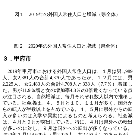
図１
2019
年の外国人常住人口と増減（県全体）
図２ 2020年の外国人常住人口と増減（県全体）
３．甲府市
2019
年甲府市における外国人常住人口は、１月は男1,989
人、女2,381人の合計4,370人であったが、１２月には、男
2,225人、女2,483人の合計4,708人と338人（7.7％）増加し
た。男が11.9％増と女の増加率4.3％の3倍近くなっている点
が注目される。自然増減は、毎月それぞれ数人以内で推移し
ている。社会増は、４、５月と１０、１１月が多く、国外か
らの転入が半数以上を占めている。４、５月に県外からの転
入が多いのは入学や異動によるものと考えられる。社会減
は、４月と９月が突出している。特に、４月は県外への転出
が多いのに対し、９月は国外への転出が多くなっている。
2020
年１月は4,679人（男2,226人、女2,453人）であったが、