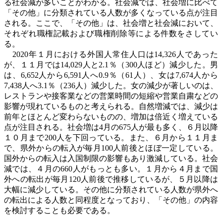
る社会減が多いことがわかる。社会減では、社会増に比べて
「その他」に分類されている人数が多くなっている点が注目
される。ここで、「その他」は、社会増と社会減において、
それぞれ職権記載および職権削除等による件数をさしてい
る。
2020
年１月における外国人常住人口は14,326人であった
が、１１月では14,029人と2.1％（300人ほど）減少した。男
は、6,652人から6,591人へ0.9％（61人）、女は7,674人から
7,438人へ3.1％（236人）減少した。女の減少が著しいのは、
レストランや接客業などの営業時間の短縮や営業自粛などの
影響が現れているものと考えられる。自然増減では、減少は
前年とほとんど変わらないものの、増加は倍近く増えている
点が注目される。社会増は4月の675人が最も多く、６月以降
１０月まで200人を下回っている。また、６月から１１月ま
で、県外からの転入が毎月100人前後とほぼ一定している。
国外からの転入は入国制限の影響もあり激減している。社会
減では、４月の660人がもっとも多い。１月から４月まで国
外への転出が毎月120人前後で推移しているが、５月以降は
大幅に減少している。その他に分類されている人数が県外へ
の転出による人数と同程度となっており、「その他」の内容
を検討することも必要である。