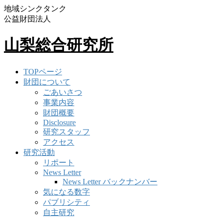
地域シンクタンク
公益財団法人
山梨総合研究所
TOPページ
財団について
ごあいさつ
事業内容
財団概要
Disclosure
研究スタッフ
アクセス
研究活動
リポート
News Letter
News Letter バックナンバー
気になる数字
パブリシティ
自主研究