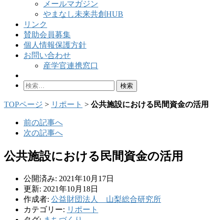
メールマガジン
やまなし未来共創HUB
リンク
賛助会員募集
個人情報保護方針
お問い合わせ
産学官連携窓口
検
索:
TOPページ
>
リポート
>
公共施設における民間資金の活用
前の記事へ
次の記事へ
公共施設における民間資金の活用
公開済み: 2021年10月17日
更新: 2021年10月18日
作成者:
公益財団法人 山梨総合研究所
カテゴリー:
リポート
タグ:
まちづくり