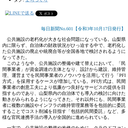
毎日新聞No.601【令和3年10
月17日発行】
公共施設の老朽化が大きな社会問題になっている。山梨県
内に限らず、自治体の財政状況がひっ迫する中で、老朽化し
た公共施設の廃止や統廃合等が全国各地で検討されるように
なってきた。
このような中、公共施設の整備や建て替えにおいて、「民
間事業者」が資金調達の主体となり、設計から建設、維持管
理、運営までを民間事業者のノウハウを活用して行う「
PFI
方式」を採用するケースが増加している。
PFI
方式は、民間
事業者の創意工夫により低廉かつ良好なサービスの提供を目
指すものであり、山梨県内の自治体でも導入の検討に向けた
動きがみられるようになってきた。それ以外にも、民間事業
者に複数の施設やインフラの維持管理業務等を包括的に委託
することでコスト削減を目指す「包括的民間委託」など、多
様な官民連携手法の導入が全国的に進められている。
一方で、公共施設の整備や改修のために、クラウドファン