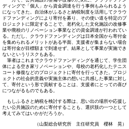
ディングで「個人」から資金調達を行う事例もみられるよう
になってきた。自治体がふるさと納税制度を活用してクラウ
ドファンディングにより寄付を募り、その使い道を特定のプ
ロジェクトに限定することで、老朽化した文化施設の改修事
業や廃校のリノベーション事業などの資金調達が行われてい
る。ただし、クラウドファンディングは日本全国から寄付金
を集められるメリットがある半面、支援者が集まらない場合
は寄付金が目標額まで到達せず、結果として事業が実施でき
ないというリスクもある。
筆者はこれまでクラウドファンディングを通じて、学生団
体による空き家リノベーションや、母校の老朽化したテニス
コート修復などのプロジェクトに寄付を行ってきた。プロジ
ェクトの社会的意義や実施主体の想いに共感した事業に対し
て、寄付という形で貢献することは、支援者にとっての喜び
につながるものでもある。
もしふるさと納税を検討する際は、思い出の場所や応援し
たい公共施設のために寄付することも、選択肢の一つとして
考えてみてはいかがだろうか。
（山梨総合研究所 主任研究員 櫻林 晃）