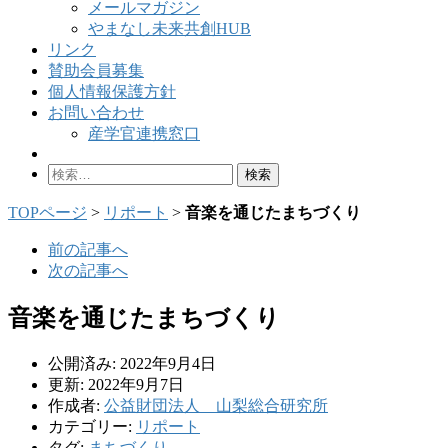
メールマガジン
やまなし未来共創HUB
リンク
賛助会員募集
個人情報保護方針
お問い合わせ
産学官連携窓口
検
索:
TOPページ
>
リポート
>
音楽を通じたまちづくり
前の記事へ
次の記事へ
音楽を通じたまちづくり
公開済み: 2022年9月4日
更新: 2022年9月7日
作成者:
公益財団法人 山梨総合研究所
カテゴリー:
リポート
タグ:
まちづくり