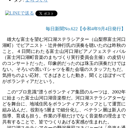
毎日新聞No.622【令和4年9
月4
日発行】
雄大な富士を望む河口湖ステラシアター（山梨県富士河口
湖町）でピアニスト・辻井伸行氏の演奏を聴いたのは昨秋の
こと。４日間にわたる富士山河口湖ピアノフェスティバル
（富士河口湖町音楽のまちづくり実行委員会主催）の皮切り
のコンサートだった。印象的だったのは珠玉の演奏だけでは
ない。そろいの黒い
T
シャツを着た会場のスタッフたちだ。
気持ちのよい応対、てきぱきとした動き。聞くとほぼすべて
がボランティアだという。
この“プロ意識”漂うボランティア集団のルーツは、
2002
年
に始まった富士山河口湖音楽祭だ。河口湖ステラシアターな
どを舞台に、地域住民をボランティアスタッフとして運営に
組み込んだ。役割を
5
層まで細分化し、ベテラン層は新人の
指導、育成も担う。作業の手順だけでなく音楽祭の理念まで
共有することで、皆でつくりあげる実感が生まれた。
河口湖ステラシアターの野沢藤司マネジャーは「音楽を通