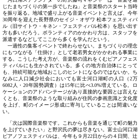
じたまちづくりの第一歩でしたね」と音楽祭のスタート当時
を振り返る。地域で盛り上がる音楽イベントと言えば、今年
30
周年を迎えた長野県のセイジ・オザワ 松本フェスティバ
ル（旧サイトウ・キネン・フェスティバル松本）を思い出す
方も多いだろう。ボランティアのかかわり方は、スタッフを
派遣するなどしてここから多くを学んだという。
一過性の集客イベントで終わらせない。まちづくりの理念
にもつながる「仕掛け」として老若男女がかかわれる事業に
する。こうした考え方が、音楽祭の流れをくむピアノフェス
ティバルにも生かされている。多くの地方自治体にとって
も、持続可能な地域おこしのヒントになるのではないか。ち
なみに人口減少社会においても富士河口湖町の人口（
2
万
6082人・20年国勢調査）は15年に比べ
3.0%
増えている。ロ
ケーションのアドバンテージがあり直接的な要因とは言えな
くとも、音楽祭のような取り組みが住民の参画意識と文化度
を上げ、町のイメージ形成に寄与していることは間違いな
い。
「次は国際音楽祭です。これからも音楽を通じて町の魅力
を上げていきたい」と野沢氏の夢は尽きない。富士山河口湖
ピアノフェスティバルは、今年も９月
22
日からの４日間、辻