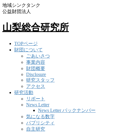
地域シンクタンク
公益財団法人
山梨総合研究所
TOPページ
財団について
ごあいさつ
事業内容
財団概要
Disclosure
研究スタッフ
アクセス
研究活動
リポート
News Letter
News Letter バックナンバー
気になる数字
パブリシティ
自主研究