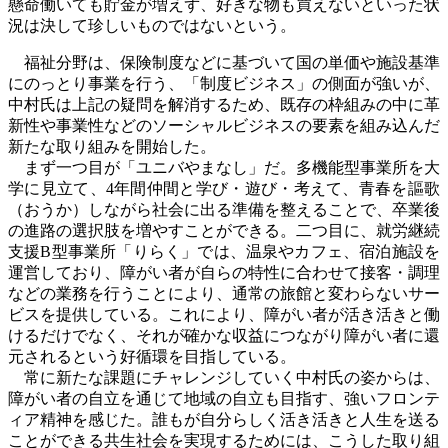
懸命働いても貯金が増えず、好きな物も買えないといった状
況は決して珍しいものではないという。
福祉分野は、保険制度などに基づいて国の単価や施設基準
にのっとり事業を行う、「制度ビジネス」の側面が強いが、
中村氏は上記の疑問を解消するため、既存の枠組みの中に革
新性や事業性などのソーシャルビジネスの要素を組み込んだ
新たな取り組みを開始した。
まず一つ目が「ユニバやまなし」だ。多機能型事業所を大
学に見立て、
4
年間仲間と学び・遊び・考えて、青春を謳歌
（おうか）しながら社会に出る準備を整えることで、卒業後
の進路の選択肢を増やすことができる。二つ目に、就労継続
支援
B
型事業所「りらく」では、温泉やカフェ、宿泊施設を
運営しており、障がい者が自らの特性に合わせて接客・調理
などの業務を行うことにより、通常の旅館と変わらないサー
ビスを提供している。これにより、障がい者が活き活きと働
けるだけでなく、それが確かな収益につながり障がい者に還
元されるという好循環を目指している。
常に新たな課題にチャレンジしていく中村氏の姿からは、
障がい者の自立を通じて地域の自立も目指す、強いフロンテ
ィア精神を感じた。誰もが自分らしく活き活きと人生を送る
ことができる共生社会を実現するためには、こうした取り組