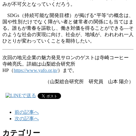
みが不可欠となっていくだろう。
SDGs（持続可能な開発目標）が掲げる“平等”の概念は、
国や性別だけでなく障がい者と健常者の関係にも当てはま
る。誰もが青春を謳歌し、働き対価を得ることができる―そ
のような社会の実現に向け、社会が、地域が、われわれ一人
ひとりが変わっていくことを期待したい。
次回の地元企業の魅力発見サロンのゲストは寺崎コーヒー
寺崎亮氏。詳細は山梨総合研究所
HP
（
https://www.yafo.or.jp/
）まで。
（山梨総合研究所 研究員 山本 陽介
）
前の記事へ
次の記事へ
カテゴリー