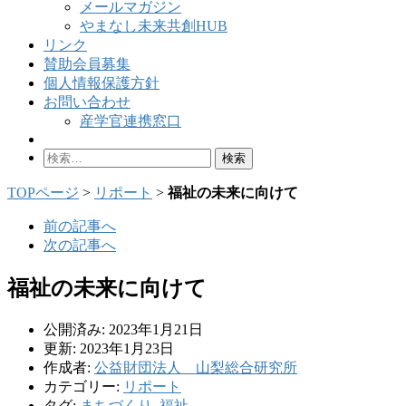
メールマガジン
やまなし未来共創HUB
リンク
賛助会員募集
個人情報保護方針
お問い合わせ
産学官連携窓口
検
索:
TOPページ
>
リポート
>
福祉の未来に向けて
前の記事へ
次の記事へ
福祉の未来に向けて
公開済み: 2023年1月21日
更新: 2023年1月23日
作成者:
公益財団法人 山梨総合研究所
カテゴリー:
リポート
タグ:
まちづくり
,
福祉