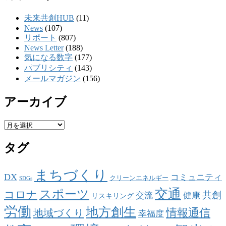
未来共創HUB
(11)
News
(107)
リポート
(807)
News Letter
(188)
気になる数字
(177)
パブリシティ
(143)
メールマガジン
(156)
アーカイブ
ア
ー
タグ
カ
イ
ブ
まちづくり
DX
コミュニティ
クリーンエネルギー
SDGs
交通
スポーツ
コロナ
共創
交流
健康
リスキリング
労働
地方創生
情報通信
地域づくり
幸福度