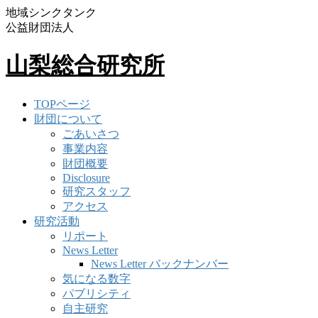
地域シンクタンク
公益財団法人
山梨総合研究所
TOPページ
財団について
ごあいさつ
事業内容
財団概要
Disclosure
研究スタッフ
アクセス
研究活動
リポート
News Letter
News Letter バックナンバー
気になる数字
パブリシティ
自主研究