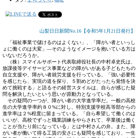
山梨日日新聞No.16【令和5年1
月21日発行】
「福祉事業で儲けるのはよくない」、「障がい者といっし
ょに働くのは大変」―そのようなイメージを抱いている方は
いないだろうか。
（株）スマイルサポート代表取締役社長の中村卓史氏は、
放課後等デイサービス事業などの障がいがある子どもたちの
自立支援や、障がい者就労支援を行っている。「強い必要性
を感じたら、実現の道を探り、５割めどがたったら覚悟を決
めて挑戦する」と語るその経営スタイルは、自らが感じた疑
問を解決したいという思いが原動力となっている。
その疑問の一つが、障がい者の大学進学率だ。一般の高校
生の大学進学率約８０
%
に対し、特別支援学校高等部からの
進学率は２
%
程度に留まっている。「自ら希望して働くのは
いいが、高校でずっと職業訓練をやらされて、卒業後は働く
ことが当たり前になっている」とは中村さんの弁。また、障
がい者が働いて得る工賃の安さにも疑問を感じており、一生