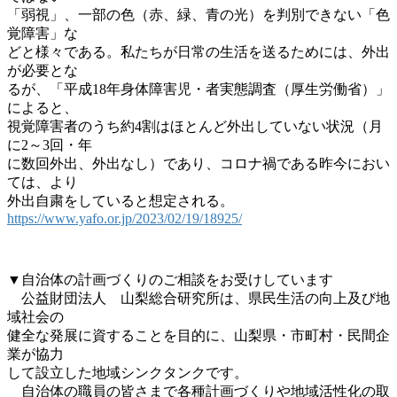
「弱視」、一部の色（赤、緑、青の光）を判別できない「色
覚障害」な
どと様々である。私たちが日常の生活を送るためには、外出
が必要とな
るが、「平成18年身体障害児・者実態調査（厚生労働省）」
によると、
視覚障害者のうち約4割はほとんど外出していない状況（月
に2～3回・年
に数回外出、外出なし）であり、コロナ禍である昨今におい
ては、より
外出自粛をしていると想定される。
https://www.yafo.or.jp/2023/02/19/18925/
▼自治体の計画づくりのご相談をお受けしています
公益財団法人 山梨総合研究所は、県民生活の向上及び地
域社会の
健全な発展に資することを目的に、山梨県・市町村・民間企
業が協力
して設立した地域シンクタンクです。
自治体の職員の皆さまで各種計画づくりや地域活性化の取