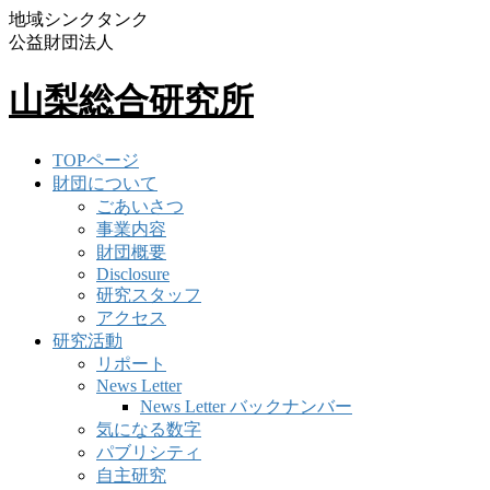
地域シンクタンク
公益財団法人
山梨総合研究所
TOPページ
財団について
ごあいさつ
事業内容
財団概要
Disclosure
研究スタッフ
アクセス
研究活動
リポート
News Letter
News Letter バックナンバー
気になる数字
パブリシティ
自主研究