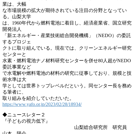
業は、大幅
な市場規模の拡大が期待されている注目の分野となってい
る。山梨大学
は、1960年代から燃料電池に着目し、経済産業省、国立研究
開発法人
「新エネルギー・産業技術総合開発機構」（NEDO）の委託
するプロジェ
クトに取り組んでいる。現在では、クリーンエネルギー研究
センターと
水素・燃料電池ナノ材料研究センターを併せ80人超がNEDO
委託事業など
で水電解や燃料電池の材料の研究に従事しており、規模と技
術水準は大
学としては世界トップレベルだという。同センター長を務め
る筆者に、
取り組みを紹介していただいた。
https://www.yafo.or.jp/2023/02/28/18934/
◆ニュースレター２
『子どもの視力低下』
山梨総合研究所 研究員
山本 陽介