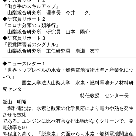
『働き手のスキルアップ』
山梨総合研究所 理事長 今井 久
◆研究員リポート２
『コロナ分類の５類移行』
山梨総合研究所 研究員 山本 陽介
◆研究員リポート３
『視覚障害者のシグナル』
山梨総合研究所 主任研究員 廣瀬 友幸
━━━━━━━━━━━━━━━━━━━━━━━━━━━
◆ニュースレター１
『世界トップレベルの水素・燃料電池技術水準と産業化につ
いて』
国立大学法人山梨大学 水素・燃料電池ナノ材料研
究センター
特任教授 センター長
飯山 明裕
燃料電池は、水素と酸素の化学反応により電力や熱を発生
させる技術
である。エンジンに比べ有害な排出物がなくクリーンで、発
電効率も60
％程度と高く、「脱炭素」の面からも水素・燃料電池関連産