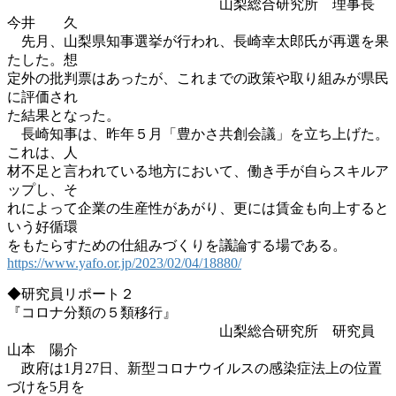
山梨総合研究所 理事長
今井 久
先月、山梨県知事選挙が行われ、長崎幸太郎氏が再選を果
たした。想
定外の批判票はあったが、これまでの政策や取り組みが県民
に評価され
た結果となった。
長崎知事は、昨年５月「豊かさ共創会議」を立ち上げた。
これは、人
材不足と言われている地方において、働き手が自らスキルア
ップし、そ
れによって企業の生産性があがり、更には賃金も向上すると
いう好循環
をもたらすための仕組みづくりを議論する場である。
https://www.yafo.or.jp/2023/02/04/18880/
◆研究員リポート２
『コロナ分類の５類移行』
山梨総合研究所 研究員
山本 陽介
政府は1月27日、新型コロナウイルスの感染症法上の位置
づけを5月を