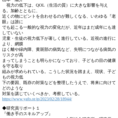
視力の低下は、QOL（生活の質）に大きな影響を与え
る。加齢とともに、
近くの物にピントを合わせるのが難しくなる、いわゆる『老
眼』は誰に
でも起こる一般的な視力の変化だが、近年はまだ成年にも達
していない
児童・生徒の視力低下が著しく進行している。近視の進行に
より、網膜
はく離や緑内障、黄斑部の病気など、失明につながる病気の
リスクが高
まってしまうことも明らかになっており、子どもの目の健康
を守る取り
組みが求められている。こうした状況を踏まえ、現状、子ど
もの視力低
下の要因、既存の対策などを整理したうえで、将来に向けて
どのような
対策を講じていくべきか、考察している。
https://www.yafo.or.jp/2023/02/28/18944/
◆研究員リポート１
『働き手のスキルアップ』