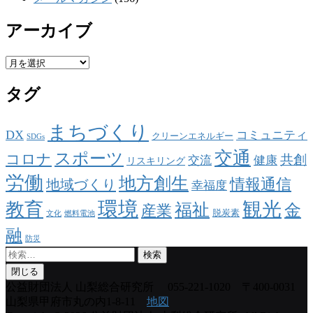
アーカイブ
ア
ー
タグ
カ
イ
ブ
まちづくり
DX
コミュニティ
クリーンエネルギー
SDGs
交通
スポーツ
コロナ
共創
交流
健康
リスキリング
労働
地方創生
情報通信
地域づくり
幸福度
環境
観光
教育
福祉
金
産業
脱炭素
文化
燃料電池
融
防災
検
索:
閉じる
公益財団法人 山梨総合研究所
055-221-1020 〒400-0031
山梨県甲府市丸の内1-8-11
地図