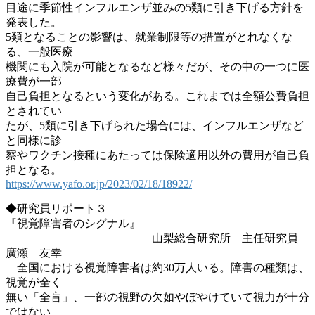
目途に季節性インフルエンザ並みの5類に引き下げる方針を
発表した。
5類となることの影響は、就業制限等の措置がとれなくな
る、一般医療
機関にも入院が可能となるなど様々だが、その中の一つに医
療費が一部
自己負担となるという変化がある。これまでは全額公費負担
とされてい
たが、5類に引き下げられた場合には、インフルエンザなど
と同様に診
察やワクチン接種にあたっては保険適用以外の費用が自己負
担となる。
https://www.yafo.or.jp/2023/02/18/18922/
◆研究員リポート３
『視覚障害者のシグナル』
山梨総合研究所 主任研究員
廣瀬 友幸
全国における視覚障害者は約30万人いる。障害の種類は、
視覚が全く
無い「全盲」、一部の視野の欠如やぼやけていて視力が十分
ではない